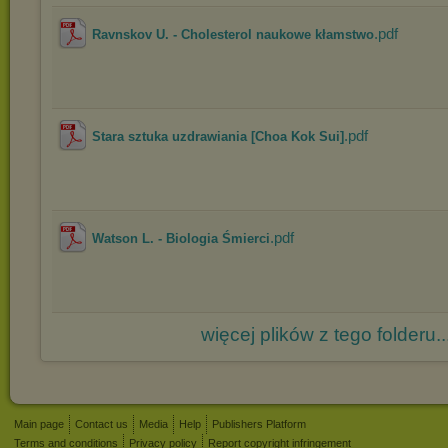
.pdf
Ravnskov U. - Cholesterol naukowe kłamstwo
.pdf
Stara sztuka uzdrawiania [Choa Kok Sui]
.pdf
Watson L. - Biologia Śmierci
więcej plików z tego folderu..
Main page
Contact us
Media
Help
Publishers Platform
Terms and conditions
Privacy policy
Report copyright infringement