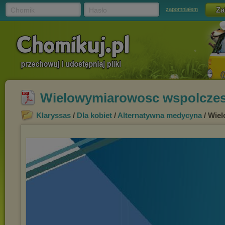
Chomik
Hasło
zapomniałem
Wielowymiarowosc wspolczes
Klaryssas
/
Dla kobiet
/
Alternatywna medycyna
/ Wie