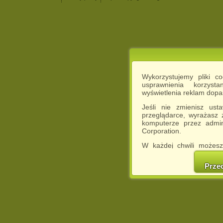
Wykorzystujemy pliki c
usprawnienia korzyst
wyświetlenia reklam dop
Jeśli nie zmienisz ust
przeglądarce, wyrażasz
komputerze przez admin
Corporation.
W każdej chwili możesz
cookies w swojej przeglą
w naszej Pol
Prze
http://chomikuj.pl/Polity
Jednocześnie informuje
może spowodować ogr
Chomikuj.pl.
W przypadku braku twojej
prosimy o opuszczenie se