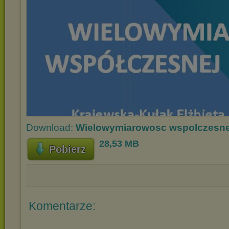
Download:
Wielowymiarowosc wspolczesne
28,53 MB
Pobierz
Komentarze: