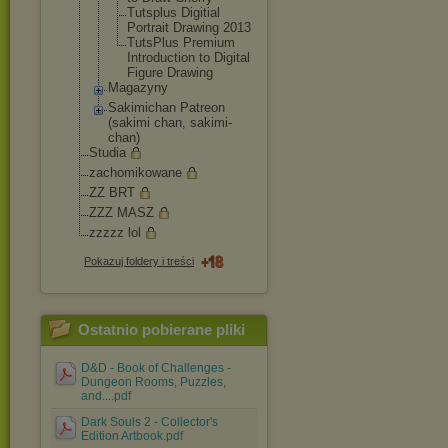
Tutsplus Digitial
Portrait Drawing 2013
TutsPlus Premium
Introductio
n to Digital
Figure Drawing
Magazyny
Sakimichan Patreon
(sakimi chan, sakimi-
chan)
Studia
zachomikowane
ZZ BRT
ZZZ MASZ
zzzzz lol
Pokazuj foldery i treści
Ostatnio pobierane pliki
D&D - Book of Challenges -
Dungeon Rooms, Puzzles,
and....pdf
Dark Souls 2 - Collector's
Edition Artbook.pdf