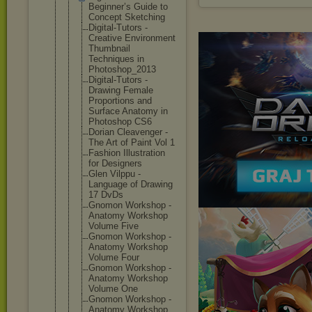
Beginner’s Guide to
Concept Sketching
Digital-Tut
ors -
Creative Environment
Thumbnail
Techniques in
Photoshop_2
013
Digital-Tut
ors -
Drawing Female
Proportions and
Surface Anatomy in
Photoshop CS6
Dorian Cleavenger -
The Art of Paint Vol 1
Fashion Illustratio
n
for Designers
Glen Vilppu -
Language of Drawing
17 DvDs
Gnomon Workshop -
Anatomy Workshop
Volume Five
Gnomon Workshop -
Anatomy Workshop
Volume Four
Gnomon Workshop -
Anatomy Workshop
Volume One
Gnomon Workshop -
Anatomy Workshop