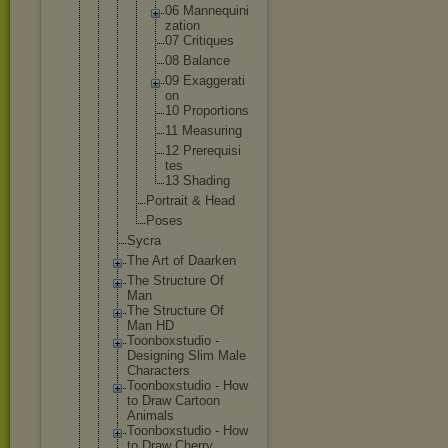
06 Manne
quini
zatio
n
07 Criti
ques
08 Balan
ce
09 Exagg
erati
on
10 Propo
rtion
s
11 Measu
ring
12 Prere
quisi
tes
13 Shadi
ng
Portrait & Head
Poses
Sycra
The Art of Daarken
The Structure Of
Man
The Structure Of
Man HD
Toonboxstud
io -
Designing Slim Male
Characters
Toonboxstud
io - How
to Draw Cartoon
Animals
Toonboxstud
io - How
to Draw Cherry