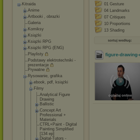
Kitraida
01 Gesture
Anime
04 Landmarks
Artbooki , obrazki
07 Critiques
Galeria
10 Proportions
Komiksy
13 Shading
Książki
sortuj według:
Książki RPG
Książki RPG (ENG)
Playlisty
figure-drawing-
Podstawy elektrotechniki -
prezentacje
Prywatne
Rysowanie, grafika
ebook, pdf, książki
Filmy
Analytical Figure
oglądaj online
Drawing
Ballistic
Concept Art
Professiona
l +
Materials
CTRL+Paint - Digital
Painting Simplified
[134 ep]
Digital-Tut
ors -