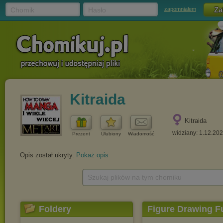
Chomik
Hasło
zapomniałem
Kitraida
Kitraida
widziany: 1.12.20
Prezent
Ulubiony
Wiadomość
Opis został ukryty.
Pokaż opis
Szukaj plików na tym chomiku
Foldery
Figure Drawing 