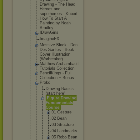
Drawing - The Head
Heroes and
superheroes - Kubert
How To Start A
Painting by Noah
Bradley
IDrawGirls
ImagineFX
Massive Black - Dan
Dos Santos - Book
Cover Illustratio
n
(Warbreaker
)
Matthew Archambault
Tutorials Collection
PencilKings - Full
Collection + Bonus
Proko
Drawing Basics
(start here)
Figure Drawing
Fundamen
tals
Course
01 Gestu
re
02 Bean
03 Struc
ture
04 Landm
arks
05 Robo Bean