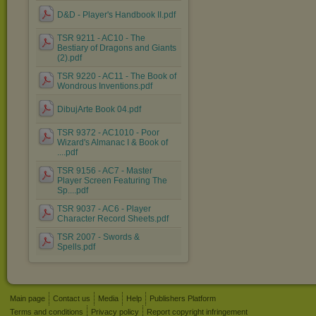
D&D - Player's Handbook II.pdf
TSR 9211 - AC10 - The
Bestiary of Dragons and Giants
(2).pdf
TSR 9220 - AC11 - The Book of
Wondrous Inventions.pdf
DibujArte Book 04.pdf
TSR 9372 - AC1010 - Poor
Wizard's Almanac I & Book of
....pdf
TSR 9156 - AC7 - Master
Player Screen Featuring The
Sp....pdf
TSR 9037 - AC6 - Player
Character Record Sheets.pdf
TSR 2007 - Swords &
Spells.pdf
Main page
Contact us
Media
Help
Publishers Platform
Terms and conditions
Privacy policy
Report copyright infringement