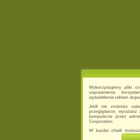
Wykorzystujemy pliki c
usprawnienia korzyst
wyświetlenia reklam dop
Jeśli nie zmienisz ust
przeglądarce, wyrażasz
komputerze przez admin
Corporation.
W każdej chwili możesz
cookies w swojej przeglą