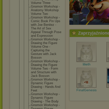
Volume Three
Gnomon Workshop -
Anatomy Workshop
Volume Two
Gnomon Workshop -
Comic Book Pin Ups
with Joe Benitez -
The Art of Sex
Appeal Through Pose
Zaprzyjaźnion
and Expression
Gnomon Workshop -
Drawing the Figure
Volume One -
Capturing the
Gesture with Jack
Bosson
Gnomon Workshop -
lilieth
Drawing the Figure
Volume Two - Form
and Structure with
Jack Bosson
Gnomon Workshop -
Dynamic Figure
Drawing - Hands And
FinalGenesis
Feet
Gnomon Workshop -
Dynamic Figure
Drawing - The Body
Gnomon Workshop -
Dynamic Figure