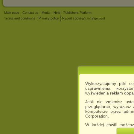
Main page
Contact us
Media
Help
Publishers Platform
Terms and conditions
Privacy policy
Report copyright infringement
Wykorzystujemy pliki c
usprawnienia korzyst
wyświetlenia reklam dop
Jeśli nie zmienisz ust
przeglądarce, wyrażasz
komputerze przez admin
Corporation.
W każdej chwili możesz
cookies w swojej przeglą