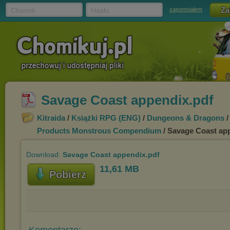
Chomik
Hasło
zapomniałem
Savage Coast appendix.pdf
Kitraida
/
Książki RPG (ENG)
/
Dungeons & Dragons
/
Products Monstrous Compendium
/ Savage Coast ap
Download:
Savage Coast appendix.pdf
11,61 MB
Pobierz