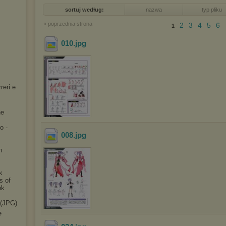
sortuj według:
nazwa
typ pliku
« poprzednia strona
2
3
4
5
6
1
010
.jpg
reri e
he
o -
008
.jpg
n
k
s of
ok
 (JPG)
e