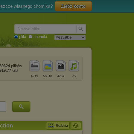
eszcze własnego chomika?
Załóż konto
Nazwa pliku
pliki
chomiki
89624
plików
919,77
GB
4219
58518
4284
25
ction
Galeria