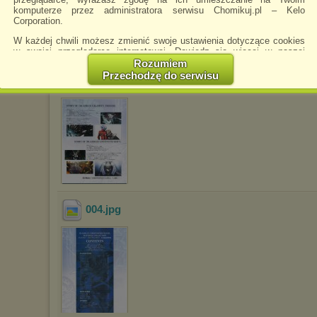
komputerze przez administratora serwisu Chomikuj.pl – Kelo
Corporation.
W każdej chwili możesz zmienić swoje ustawienia dotyczące cookies
w swojej przeglądarce internetowej. Dowiedz się więcej w naszej
Polityce Prywatności -
http://chomikuj.pl/PolitykaPrywatnosci.aspx
.
Rozumiem
Przechodzę do serwisu
003
.jpg
Jednocześnie informujemy że zmiana ustawień przeglądarki może
spowodować ograniczenie korzystania ze strony Chomikuj.pl.
W przypadku braku twojej zgody na akceptację cookies niestety
prosimy o opuszczenie serwisu chomikuj.pl.
Wykorzystanie plików cookies
przez
Zaufanych Partnerów
(dostosowanie reklam do Twoich potrzeb, analiza skuteczności działań
marketingowych).
Wyrażenie sprzeciwu spowoduje, że wyświetlana Ci reklama nie
będzie dopasowana do Twoich preferencji, a będzie to reklama
wyświetlona przypadkowo.
004
.jpg
Istnieje możliwość zmiany ustawień przeglądarki internetowej w
sposób uniemożliwiający przechowywanie plików cookies na
urządzeniu końcowym. Można również usunąć pliki cookies,
dokonując odpowiednich zmian w ustawieniach przeglądarki
internetowej.
Pełną informację na ten temat znajdziesz pod adresem
http://chomikuj.pl/PolitykaPrywatnosci.aspx
.