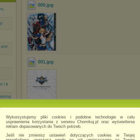
000
.jpg
ms,
df
s and
001
.jpg
c I &
aturing
Wykorzystujemy pliki cookies i podobne technologie w celu
002
.jpg
usprawnienia korzystania z serwisu Chomikuj.pl oraz wyświetlenia
reklam dopasowanych do Twoich potrzeb.
Jeśli nie zmienisz ustawień dotyczących cookies w Twojej
przeglądarce, wyrażasz zgodę na ich umieszczanie na Twoim