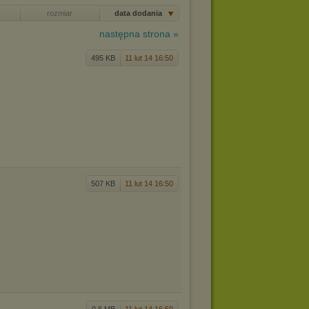
rozmiar
data dodania
następna strona »
495 KB
11 lut 14 16:50
507 KB
11 lut 14 16:50