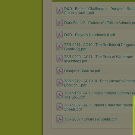
D&D - Book of Challenges - Dungeon Roo
Puzzles, and....pdf
Dark Souls 2 - Collector's Edition Artbook.p
D&D - Player's Handbook II.pdf
TSR 9211 - AC10 - The Bestiary of Dragon
Giants (2).pdf
TSR 9220 - AC11 - The Book of Wondrous
Inventions.pdf
DibujArte Book 04.pdf
TSR 9372 - AC1010 - Poor Wizard's Almana
Book of ....pdf
TSR 9156 - AC7 - Master Player Screen Fe
The Sp....pdf
TSR 9037 - AC6 - Player Character Record
Sheets.pdf
TSR 2007 - Swords & Spells.pdf