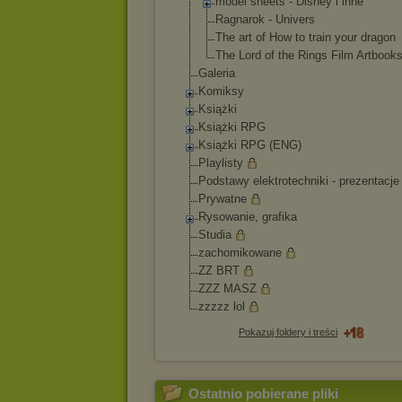
model sheets - Disney i inne
Ragnarok - Univers
The art of How to train your dragon
The Lord of the Rings Film Artbook
Galeria
Komiksy
Książki
Książki RPG
Książki RPG (ENG)
Playlisty
Podstawy elektrotechniki - prezentacje
Prywatne
Rysowanie, grafika
Studia
zachomikowane
ZZ BRT
ZZZ MASZ
zzzzz lol
Pokazuj foldery i treści
Ostatnio pobierane pliki