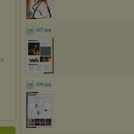
s
027
.jpg
036
.jpg