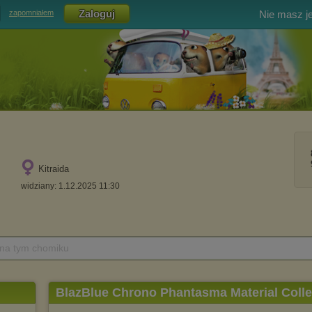
Nie masz j
zapomniałem
Kitraida
widziany: 1.12.2025 11:30
 na tym chomiku
BlazBlue Chrono Phantasma Material Colle