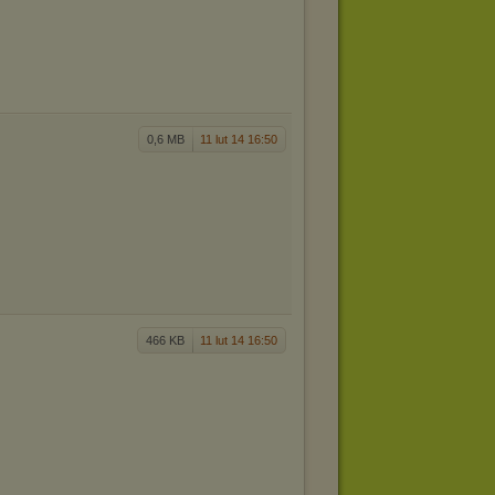
0,6 MB
11 lut 14 16:50
466 KB
11 lut 14 16:50