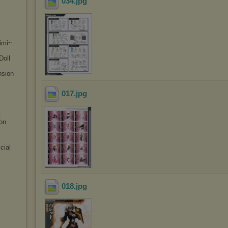
034
.jpg
-
imi~
Doll
n
sion
017
.jpg
t
on
cial
018
.jpg