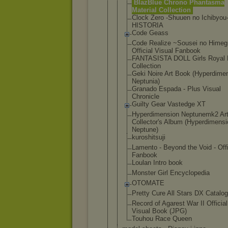
BlazBlue Chrono Phantasma
Material Collection
Clock Zero -Shuuen no Ichibyou
HISTORIA
Code Geass
Code Realize ~Sousei no Himeg
Official Visual Fanbook
FANTASISTA DOLL Girls Royal 
Collection
Geki Noire Art Book (Hyperdime
Neptunia)
Granado Espada - Plus Visual
Chronicle
Guilty Gear Vastedge XT
Hyperdimens
ion Neptunemk2 Ar
Collector's Album (Hyperdimen
si
Neptune)
kuroshitsuj
i
Lamento - Beyond the Void - Offi
Fanbook
Loulan Intro book
Monster Girl Encyclopedi
a
OTOMATE
Pretty Cure All Stars DX Catalog
Record of Agarest War II Official
Visual Book (JPG)
Touhou Race Queen