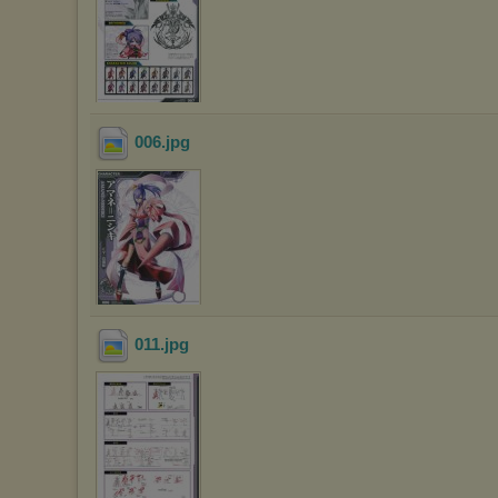
006
.jpg
011
.jpg