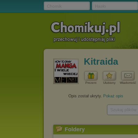
Chomik
Hasło
Kitraida
Prezent
Ulubiony
Wiadomość
Opis został ukryty.
Pokaż opis
Szukaj plików
Foldery