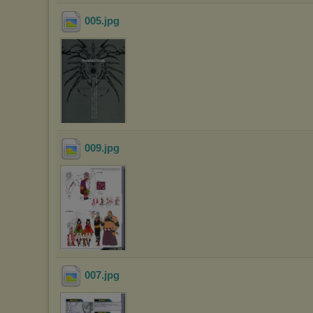
005
.jpg
009
.jpg
007
.jpg