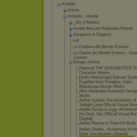
Kitraida
Anime
Artbooki , obrazki
_Gry (Obrazki)
Avatar the Last Airbender Artbook
Dungeons & Dragons
kof
Le Creature del Mondo Emerso
Le Guerre del Mondo Emerso - Guer
Creaturi
Manga i Anime
[Namco] THE iDOLM@STER T
Character Master
[Saito Masatsugu] Rakuen Tsuih
Expelled from Paradise- Saito
Masatsugu Design Works
Akio Watanabe Animation Desig
Works
Atelier Ayesha The Alchemist of
Twilight Land Official Visual Boo
Atelier Escha & Logy- Alchemist
the Dusk Sky Official Visual Bo
[Digital]
Atelier Rorona & Totori Art Book
Atelier Shallie_ Alchemists of th
Dusk Sea Artworks [Digital]