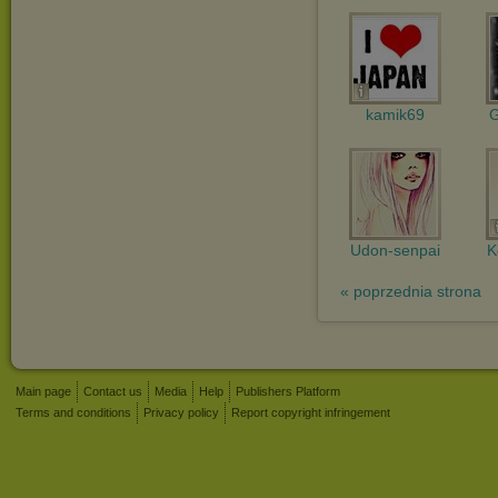
kamik69
G
Udon-senpai
K
« poprzednia strona
Main page
Contact us
Media
Help
Publishers Platform
Terms and conditions
Privacy policy
Report copyright infringement