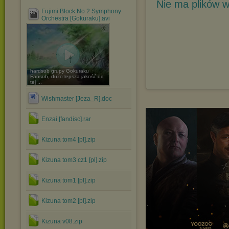
Nie ma plików w
Fujimi Block No 2 Symphony
Orchestra [Gokuraku].avi
hardsub grupy Gokuraku
Fansub, dużo lepsza jakość od
tej ...
Wishmaster [Jeza_R].doc
Enzai [fandisc].rar
Kizuna tom4 [pl].zip
Kizuna tom3 cz1 [pl].zip
Kizuna tom1 [pl].zip
Kizuna tom2 [pl].zip
Kizuna v08.zip