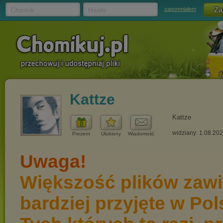
Chomik
Hasło
zapomniałem
Kattze
Kattze
widziany: 1.08.20
Prezent
Ulubiony
Wiadomość