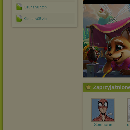
Kizuna v07.zip
Kizuna v05.zip
Zaprzyjaźnion
Semecian
o