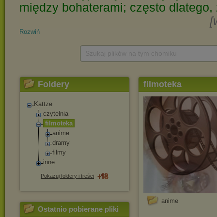
Rozwiń
Szukaj plików na tym chomiku
Foldery
filmoteka
Kattze
czytelnia
filmoteka
anime
dramy
filmy
inne
Pokazuj foldery i treści
anime
Ostatnio pobierane pliki