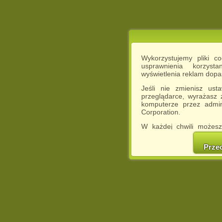
Wykorzystujemy pliki c
usprawnienia korzyst
wyświetlenia reklam dop
Jeśli nie zmienisz ust
przeglądarce, wyrażasz
komputerze przez admin
Corporation.
W każdej chwili możesz
cookies w swojej przeglą
w naszej Pol
Prze
http://chomikuj.pl/Polity
Jednocześnie informuje
może spowodować ogr
Chomikuj.pl.
W przypadku braku twojej
prosimy o opuszczenie se
Wykorzystanie plików c