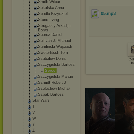
Smith Wilbur
Sokalska Anna
05
.mp3
Spadło Krzysztof
Stone Irving
Strugaccy Arkadij i
Borys
Suarez Daniel
Sullivan J. Michael
Sumliński Wojciech
Sweterlitsc
h Tom
Szabałow Denis
Odt
fo
Szczygielsk
i Bartosz
Serce
Szczygielsk
i Marcin
Szmidt Robert J
Szołochow Michaił
Szpak Bartosz
Star Wars
T
V
W
Y
Z