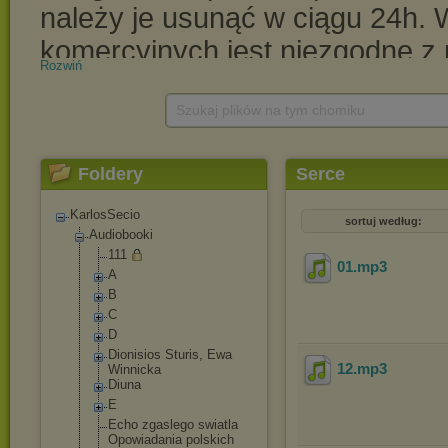
Rozwiń
Szukaj plików na tym chomiku
Foldery
Serce
KarlosSecio
sortuj według:
Audiobooki
111
01
.mp3
A
B
C
D
Dionisios Sturis, Ewa
12
.mp3
Winnicka
Diuna
E
Echo zgaslego swiatla
Opowiadania polskich