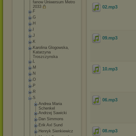
fanow Uniwersum Metro
2033
02
.mp3
F
G
H
I
J
09
.mp3
K
Karolina Glogowska,
Katarzyna
Troszczynska
L
M
10
.mp3
N
O
P
R
S
06
.mp3
Andrea Maria
Schenkel
Andrzej Sawicki
Dan Simmons
Erik Axl Sund
08
.mp3
Henryk Sienkiewicz