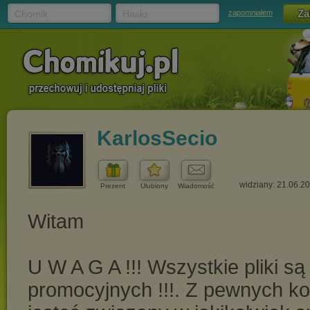
Chomik
Hasło
zapomniałem
KarlosSecio
widziany: 21.06.2
Prezent
Ulubiony
Wiadomość