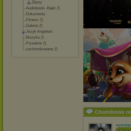
Zbiory
Audiobooki -Bajki
Dokumenty
Fitness
Galeria
Jezyk Angielski
Muzyka
Prywatne
zachomikowane
Chomikowe r
consta