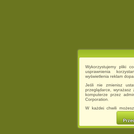
Wykorzystujemy pliki c
usprawnienia korzyst
wyświetlenia reklam dop
Jeśli nie zmienisz ust
przeglądarce, wyrażasz
komputerze przez admin
Corporation.
W każdej chwili możesz
cookies w swojej przeglą
w naszej Pol
Prze
http://chomikuj.pl/Polity
Jednocześnie informuje