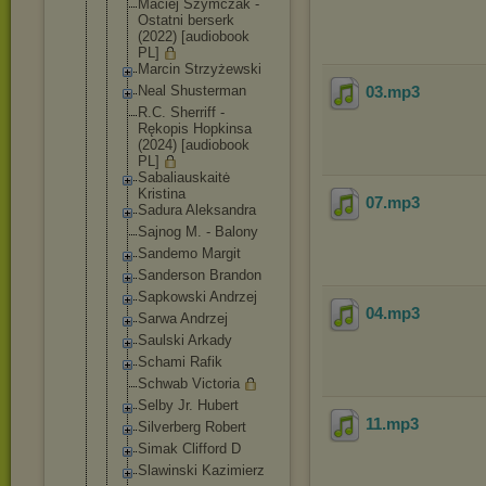
Maciej Szymczak -
Ostatni berserk
(2022) [audiobook
PL]
Marcin Strzyżewsk
i
Neal Shusterman
03
.mp3
R.C. Sherriff -
Rękopis Hopkinsa
(2024) [audiobook
PL]
Sabaliauska
itė
Kristina
07
.mp3
Sadura Aleksandra
Sajnog M. - Balony
Sandemo Margit
Sanderson Brandon
Sapkowski Andrzej
04
.mp3
Sarwa Andrzej
Saulski Arkady
Schami Rafik
Schwab Victoria
Selby Jr. Hubert
11
.mp3
Silverberg Robert
Simak Clifford D
Slawinski Kazimierz