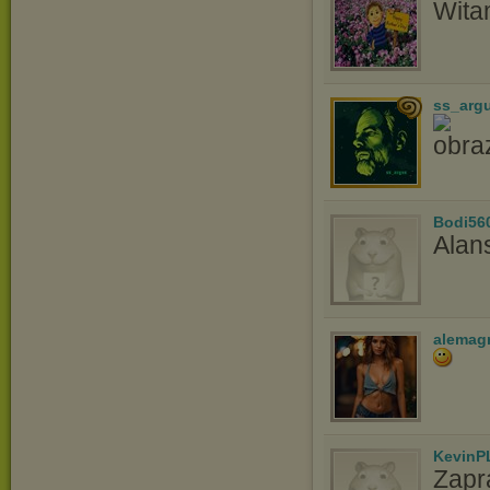
Wita
ss_arg
Bodi56
Alan
alemag
KevinP
Zapr