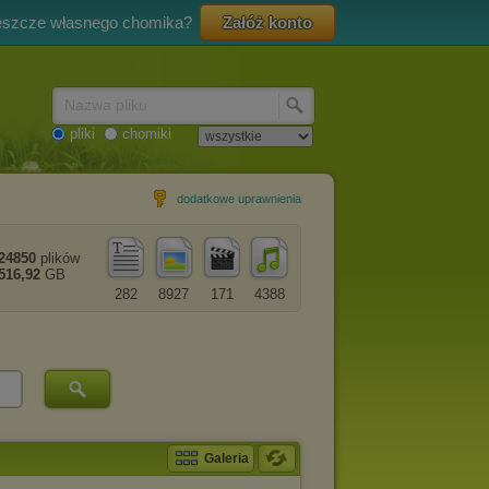
eszcze własnego chomika?
Załóż konto
Nazwa pliku
pliki
chomiki
dodatkowe uprawnienia
24850
plików
516,92
GB
282
8927
171
4388
Galeria