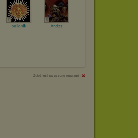
bellonik
Andzz
Zgłoś jeśli naruszono regulamin