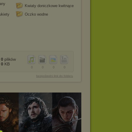
any
Kwiaty doniczkowe kwitnące
ukiety
Oczko wodne
0
plików
0
KB
0
0
0
0
bezpośredni link do folderu