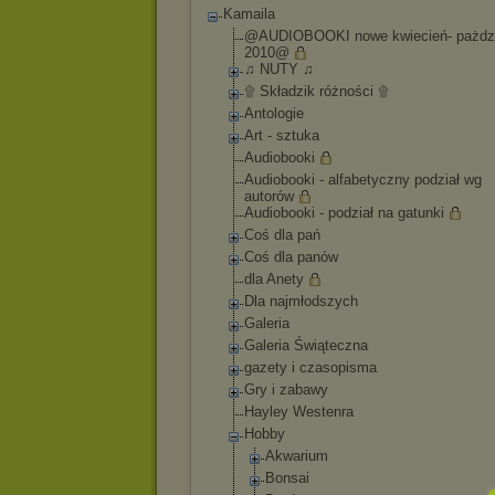
Kamaila
@AUDIOBOOKI nowe kwiecień- pażdzi
2010@
♫ NUTY ♫
۩ Składzik różności ۩
Antologie
Art - sztuka
Audiobooki
Audiobooki - alfabetyczny podział wg
autorów
Audiobooki - podział na gatunki
Coś dla pań
Coś dla panów
dla Anety
Dla najmłodszych
Galeria
Galeria Świąteczna
gazety i czasopisma
Gry i zabawy
Hayley Westenra
Hobby
Akwarium
Bonsai