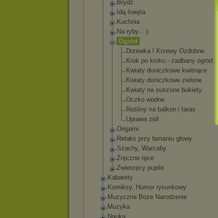
Brydż
Idą święta
Kuchnia
Na ryby... )
Ogród
Drzewka I Krzewy Ozdobne
Krok po kroku - zadbany ogród
Kwiaty doniczkowe kwitnące
Kwiaty doniczkowe zielone
Kwiaty na suszone bukiety
Oczko wodne
Rośliny na balkon i taras
Uprawa ziół
Origami
Relaks przy łamaniu głowy
Szachy, Warcaby
Zręczne ręce
Zwierzęcy pupile
Kabarety
Komiksy, Humor rysunkowy
Muzyczne Boże Narodzenie
Muzyka
Nauka