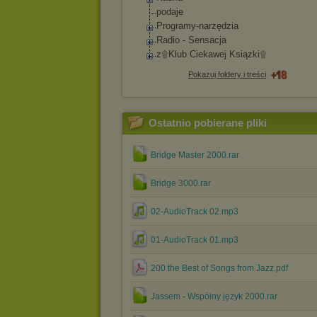
podaje
Programy-narzędzi
a
Radio - Sensacja
z۩Klub Ciekawej Ksiązki۩
Pokazuj foldery i treści
Ostatnio pobierane pliki
Bridge Master 2000.rar
Bridge 3000.rar
02-AudioTrack 02.mp3
01-AudioTrack 01.mp3
200 the Best of Songs from Jazz.pdf
Jassem - Wspólny język 2000.rar