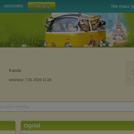
Nie masz j
zapomniałem
Kamila
widziany: 7.01.2026 11:28
 na tym chomiku
Ogród