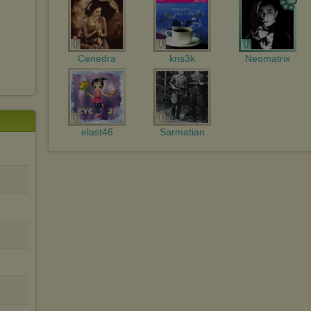
sposób uniemożliwiający przechowywanie plików cookies na
urządzeniu końcowym. Można również usunąć pliki cookies,
dokonując odpowiednich zmian w ustawieniach przeglądarki
internetowej.
Pełną informację na ten temat znajdziesz pod adresem
Cenedra
kris3k
Neomatrix
http://chomikuj.pl/PolitykaPrywatnosci.aspx
.
elast46
Sarmatian