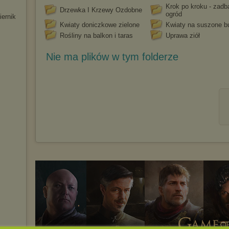
Krok po kroku - zadb
Drzewka I Krzewy Ozdobne
ogród
ernik
Kwiaty doniczkowe zielone
Kwiaty na suszone b
Rośliny na balkon i taras
Uprawa ziół
Nie ma plików w tym folderze