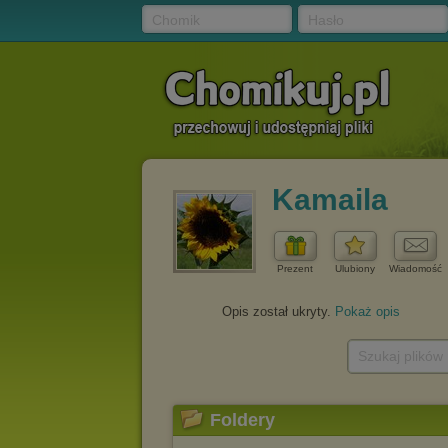
Chomik
Hasło
Kamaila
Prezent
Ulubiony
Wiadomość
Opis został ukryty.
Pokaż opis
Szukaj plików
Foldery