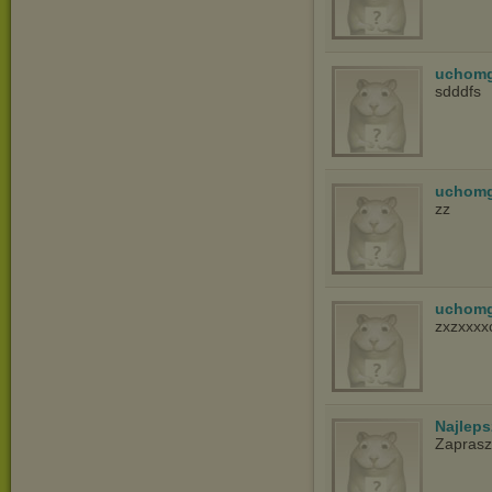
uchom
sdddfs
uchom
zz
uchom
zxzxxxx
Najlep
Zapras