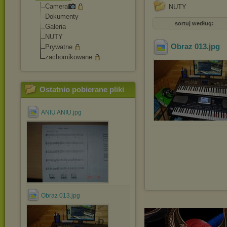
Camera
NUTY
Dokumenty
sortuj według:
Galeria
NUTY
Obraz 013
.jpg
Prywatne
zachomikowane
Ostatnio pobierane pliki
ANIU ANIU.jpg
Obraz 013.jpg