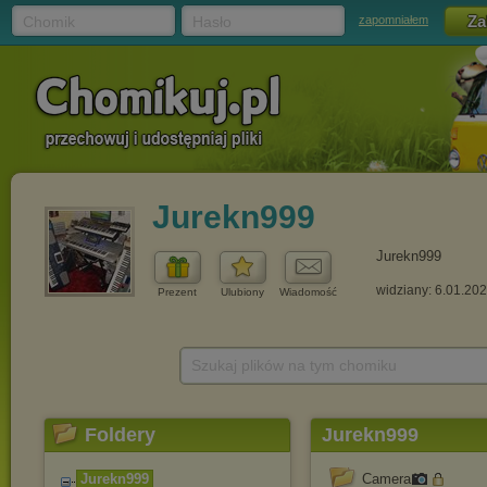
Chomik
Hasło
zapomniałem
Jurekn999
Jurekn999
widziany: 6.01.20
Prezent
Ulubiony
Wiadomość
Szukaj plików na tym chomiku
Foldery
Jurekn999
Jurekn999
Camera