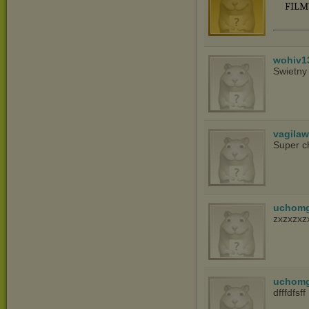
FILMY
wohiv1
Swietny
vagila
Super c
uchom
zxzxzxzx
uchom
dfffdfsff