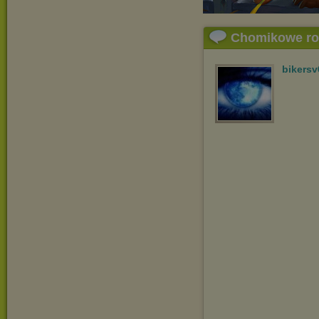
Chomikowe r
bikersv