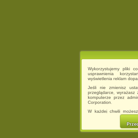
Wykorzystujemy pliki c
usprawnienia korzyst
wyświetlenia reklam dop
Jeśli nie zmienisz ust
przeglądarce, wyrażasz
komputerze przez admin
Corporation.
W każdej chwili możesz
cookies w swojej przeglą
w naszej Pol
Prze
http://chomikuj.pl/Polity
Jednocześnie informuje