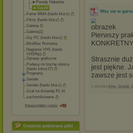
►Porady Hakerów
►Top20
Wez sie w gars
Fame MMA (hasło klucz)
Filmy (hasło klucz)
Galeria
Galeria(1)
Pierwszy pra
Gry PC (hasło klucz)
KONKRETNY s
MiniMax Romania
Nagrania VHS (hasło
VHSRip)
Strasznie dużo
Oprawy graficzne
Podaruj mi trochę słońca
jest piękne. 
(hasło intruz37)
Programy
zawsze jest s
Seriale
Seriale (hasło klucz)
z chomika
Kino_Granie_O
Szał na Amandę PL AI
zachomikowane
Pokazuj foldery i treści
Ostatnio pobierane pliki