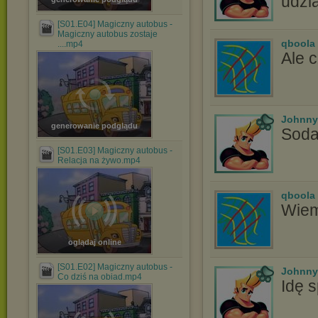
udzia
[S01.E04] Magiczny autobus -
Magiczny autobus zostaje
qboola
....mp4
Ale 
Johnny
generowanie podglądu
Soda
[S01.E03] Magiczny autobus -
Relacja na żywo.mp4
qboola
Wiem
oglądaj online
[S01.E02] Magiczny autobus -
Johnny
Co dziś na obiad.mp4
Idę 