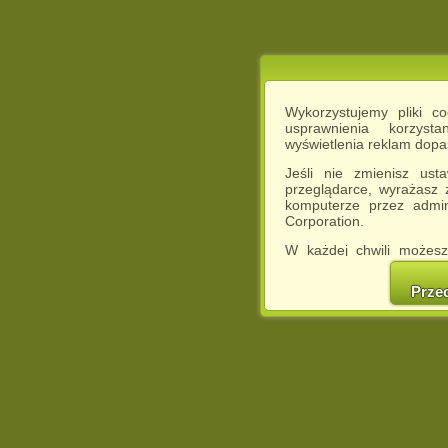
Wykorzystujemy pliki c
usprawnienia korzyst
wyświetlenia reklam dop
Jeśli nie zmienisz ust
przeglądarce, wyrażasz
komputerze przez admin
Corporation.
W każdej chwili możesz
cookies w swojej przeglą
w naszej Pol
Prze
http://chomikuj.pl/Polity
Jednocześnie informuje
może spowodować ogr
Chomikuj.pl.
W przypadku braku twojej
prosimy o opuszczenie se
Wykorzystanie plików c