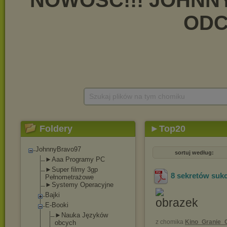
Szukaj plików na tym chomiku
Foldery
►Top20
JohnnyBravo97
sortuj według:
►Aaa Programy PC
►Super filmy 3gp
8 sekretów suk
Pełnometrażowe
►Systemy Operacyjne
Bajki
E-Booki
►Nauka Języków
z chomika
Kino_Granie_O
obcych