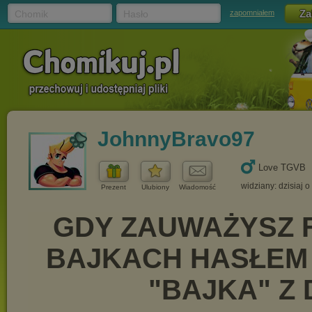
Chomik
Hasło
zapomniałem
JohnnyBravo97
Love TGVB
widziany: dzisiaj o
Prezent
Ulubiony
Wiadomość