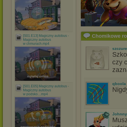
Chomikowe r
[S01.E13] Magiczny autobus -
Magiczny autobus
w chmurach.mp4
szczure
Szko
czy 
zazna
oglądaj online
qboola
[S01.E05] Magiczny autobus -
Nigdy
Magiczny autobus
w podsko....mp4
Johnny
Musz
generowanie podglądu