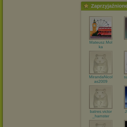
Zaprzyjaźnion
Mateusz.Mol
ka
MirandaNicol
s
as2009
batres.victor
J
_hamster