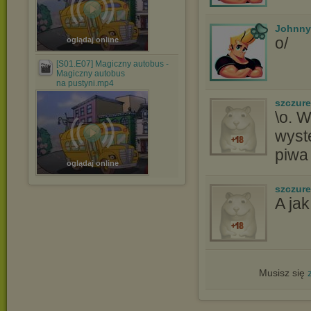
Johnny
o/
oglądaj online
[S01.E07] Magiczny autobus -
Magiczny autobus
na pustyni.mp4
szczure
\o. W
wyst
piwa 
oglądaj online
szczure
A ja
Musisz się