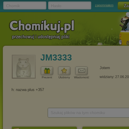
Chomik
Hasło
zapomniałem
JM3333
Jotem
widziany: 27.06.2
Prezent
Ulubiony
Wiadomość
Szukaj plików na tym chomiku