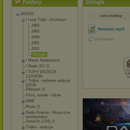
Foldery
Dżingle
JM3333
sortuj według:
! Lista Trójki - Archiwum
1982
Nowosc
.mp3
1983
1984
1
komentarz
1991
2001
Dżingle
! Marek Niedźwiecki
! Radio 357
! TOPY WSZECH
Odt
CZASÓW
fo
! Trójka - wybrane audycje
(2018)
Albooom
Filmy, seriale - różne
INNE
Photo
Radio Kraków - Muzyczna
bombonierka
Serial [h 1234]
Trójka - audycje