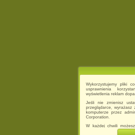
Wykorzystujemy pliki c
usprawnienia korzyst
wyświetlenia reklam dop
Jeśli nie zmienisz ust
przeglądarce, wyrażasz
komputerze przez admin
Corporation.
W każdej chwili możesz
cookies w swojej przeglą