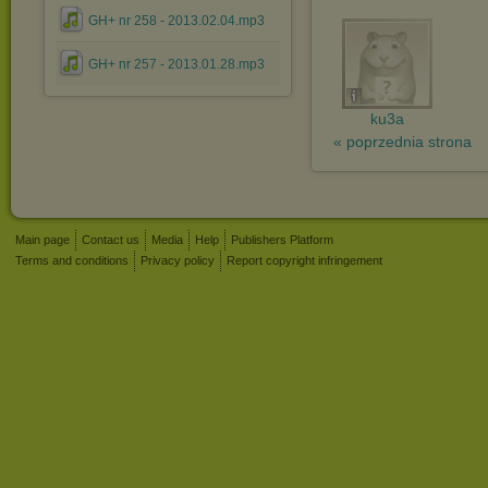
GH+ nr 258 - 2013.02.04.mp3
GH+ nr 257 - 2013.01.28.mp3
ku3a
« poprzednia strona
Main page
Contact us
Media
Help
Publishers Platform
Terms and conditions
Privacy policy
Report copyright infringement