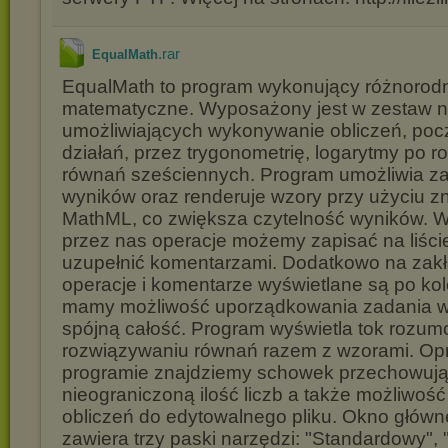
.rar
EqualMath
EqualMath to program wykonujący różnorod
matematyczne. Wyposażony jest w zestaw n
umożliwiających wykonywanie obliczeń, po
działań, przez trygonometrię, logarytmy po 
równań sześciennych. Program umożliwia za
wyników oraz renderuje wzory przy użyciu 
MathML, co zwiększa czytelność wyników.
przez nas operacje możemy zapisać na liście 
uzupełnić komentarzami. Dodatkowo na zak
operacje i komentarze wyświetlane są po kol
mamy możliwość uporządkowania zadania w 
spójną całość. Program wyświetla tok rozum
rozwiązywaniu równań razem z wzorami. Op
programie znajdziemy schowek przechowuj
nieograniczoną ilość liczb a także możliwość
obliczeń do edytowalnego pliku. Okno głów
zawiera trzy paski narzędzi: "Standardowy", 