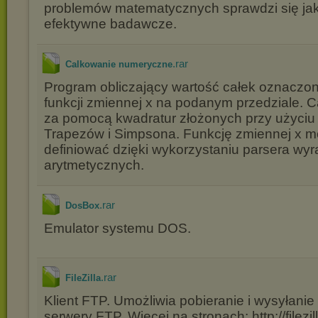
problemów matematycznych sprawdzi się ja
efektywne badawcze.
.rar
Calkowanie numeryczne
Program obliczający wartość całek oznaczo
funkcji zmiennej x na podanym przedziale. Ca
za pomocą kwadratur złożonych przy użyci
Trapezów i Simpsona. Funkcję zmiennej x 
definiować dzięki wykorzystaniu parsera wy
arytmetycznych.
.rar
DosBox
Emulator systemu DOS.
.rar
FileZilla
Klient FTP. Umożliwia pobieranie i wysyłanie
serwery FTP. Więcej na stronach: http://filezil