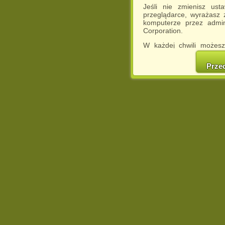
Jeśli nie zmienisz ust
przeglądarce, wyrażasz
komputerze przez admin
Corporation.
W każdej chwili możesz
cookies w swojej przeglą
w naszej Pol
Prze
http://chomikuj.pl/Polity
Jednocześnie informuje
może spowodować ogr
Chomikuj.pl.
W przypadku braku twojej
prosimy o opuszczenie se
Wykorzystanie plików c
(dostosowanie reklam do
działań marketingowych).
Wyrażenie sprzeciwu spo
będzie dopasowana do Tw
wyświetlona przypadkowo
Istnieje możliwość zmian
sposób uniemożliwiając
urządzeniu końcowym. M
dokonując odpowiednich