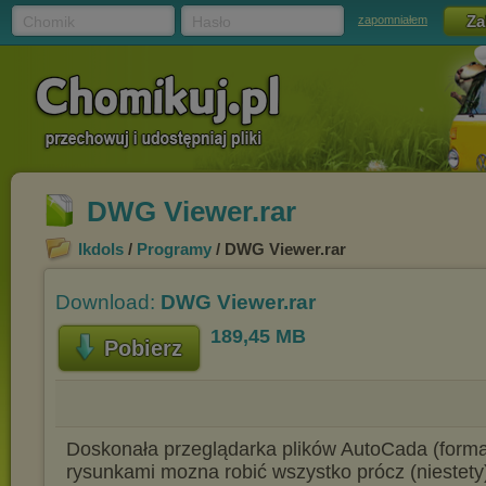
Chomik
Hasło
zapomniałem
DWG Viewer.rar
Ikdols
/
Programy
/ DWG Viewer.rar
Download:
DWG Viewer.rar
189,45 MB
Pobierz
Doskonała przeglądarka plików AutoCada (forma
rysunkami mozna robić wszystko prócz (niestety