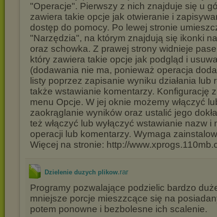
"Operacje". Pierwszy z nich znajduje się u gó
zawiera takie opcje jak otwieranie i zapisywa
dostęp do pomocy. Po lewej stronie umiesz
"Narzędzia", na którym znajdują się ikonki 
oraz schowka. Z prawej strony widnieje pase
który zawiera takie opcje jak podgląd i usuwa
(dodawania nie ma, ponieważ operacja doda
listy poprzez zapisanie wyniku działania lub 
także wstawianie komentarzy. Konfigurację 
menu Opcje. W jej oknie możemy włączyć lu
zaokrąglanie wyników oraz ustalić jego do
też włączyć lub wyłączyć wstawianie nazw 
operacji lub komentarzy. Wymaga zainstalow
Więcej na stronie: http://www.xprogs.110mb.
.rar
Dzielenie duzych plikow
Programy pozwalające podzielic bardzo duże 
mniejsze porcje mieszzcące się na posiada
potem ponowne i bezbolesne ich scalenie.