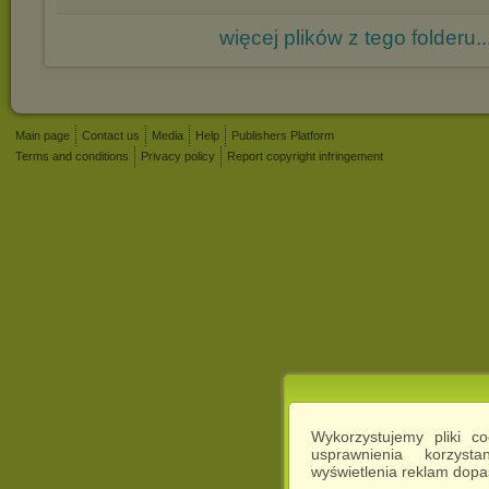
więcej plików z tego folderu..
Main page
Contact us
Media
Help
Publishers Platform
Terms and conditions
Privacy policy
Report copyright infringement
Wykorzystujemy pliki c
usprawnienia korzyst
wyświetlenia reklam dop