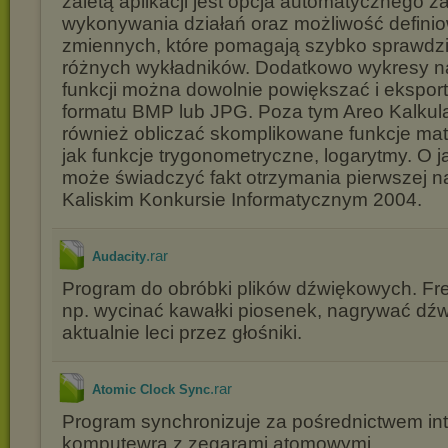
zaletą aplikacji jest opcja automatycznego 
wykonywania działań oraz możliwość defini
zmiennych, które pomagają szybko sprawdzić
różnych wykładników. Dodatkowo wykresy 
funkcji można dowolnie powiększać i ekspor
formatu BMP lub JPG. Poza tym Areo Kalkulat
również obliczać skomplikowane funkcje ma
jak funkcje trygonometryczne, logarytmy. O 
może świadczyć fakt otrzymania pierwszej 
Kaliskim Konkursie Informatycznym 2004.
.rar
Audacity
Program do obróbki plików dźwiękowych. F
np. wycinać kawałki piosenek, nagrywać dźwi
aktualnie leci przez głośniki.
.rar
Atomic Clock Sync
Program synchronizuje za pośrednictwem int
komputewra z zegarami atomowymi.