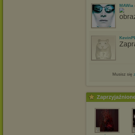
MAWia
KevinP
Zapr
Musisz się
Zaprzyjaźnion