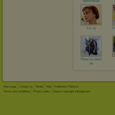
apelnasaa
Liz.zy
D
Plew.na.wietr
ze
Main page
Contact us
Media
Help
Publishers Platform
Terms and conditions
Privacy policy
Report copyright infringement