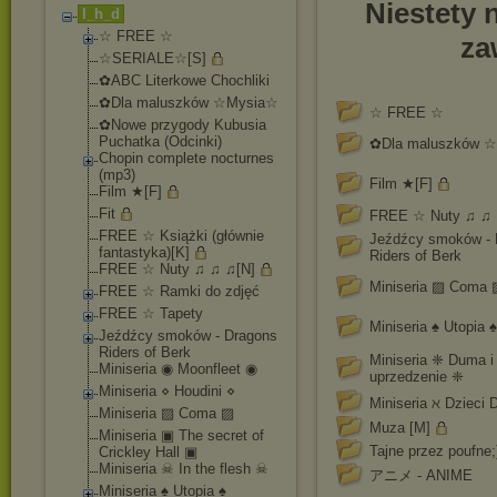
Niestety 
I_h_d
☆ FREE ☆
za
☆SERIALE☆[S]
✿ABC Literkowe Chochliki
✿Dla maluszków ☆Mysia☆
☆ FREE ☆
✿Nowe przygody Kubusia
Puchatka (Odcinki)
✿Dla maluszków 
Chopin complete nocturnes
(mp3)
Film ★[F]
Film ★[F]
Fit
FREE ☆ Nuty ♫ ♫ 
FREE ☆ Książki (głównie
Jeźdźcy smoków - 
fantastyka)[K]
Riders of Berk
FREE ☆ Nuty ♫ ♫ ♫[N]
Miniseria ▨ Coma
FREE ☆ Ramki do zdjęć
FREE ☆ Tapety
Miniseria ♠ Utopia ♠
Jeźdźcy smoków - Dragons
Riders of Berk
Miniseria ❈ Duma i
Miniseria ◉ Moonfleet ◉
uprzedzenie ❈
Miniseria ⋄ Houdini ⋄
Miniseria ℵ Dzieci 
Miniseria ▨ Coma ▨
Muza [M]
Miniseria ▣ The secret of
Tajne przez poufne;
Crickley Hall ▣
Miniseria ☠ In the flesh ☠
アニメ - ANIME
Miniseria ♠ Utopia ♠