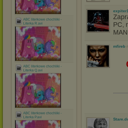
expiter
z opisem
Zapr
ABC literkowe chochliki -
PC, 
Literka R.avi
MAND
mfireb
z opisem
ABC literkowe chochliki -
Literka Q.avi
z opisem
ABC literkowe chochliki -
Literka P.avi
Stare.d