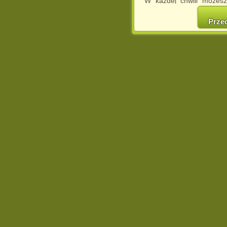
W każdej chwili możesz
cookies w swojej przeglą
w naszej Pol
Prze
http://chomikuj.pl/Polity
Jednocześnie informuje
może spowodować ogr
Chomikuj.pl.
W przypadku braku twojej
prosimy o opuszczenie se
Wykorzystanie plików c
(dostosowanie reklam do
działań marketingowych).
Wyrażenie sprzeciwu spo
będzie dopasowana do Tw
wyświetlona przypadkowo
Istnieje możliwość zmian
sposób uniemożliwiając
urządzeniu końcowym. M
dokonując odpowiednich
internetowej.
Pełną informację na 
http://chomikuj.pl/Polity