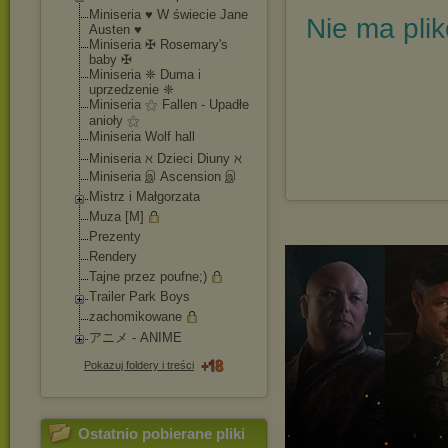
Miniseria ♥ W świecie Jane
Nie ma pli
Austen ♥
Miniseria ✠ Rosemary's
baby ✠
Miniseria ❈ Duma i
uprzedzenie ❈
Miniseria ⚝ Fallen - Upadłe
anioły ⚝
Miniseria Wolf hall
Miniseria ℵ Dzieci Diuny ℵ
Miniseria இ Ascension இ
Mistrz i Małgorzata
Muza [M]
Prezenty
Rendery
Tajne przez poufne;)
Trailer Park Boys
zachomikowane
アニメ - ANIME
Pokazuj foldery i treści
Ostatnio pobierane pliki