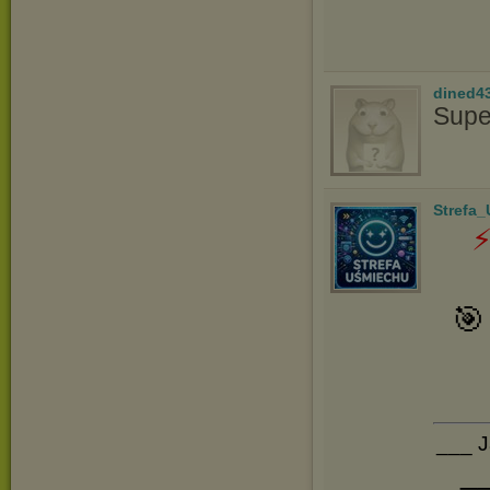
dined4
Supe
Strefa
⚡
🎯
___ 
_