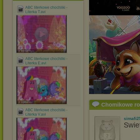
ABC literkowe chochliki -
Literka T.avi
z opisem
ABC literkowe chochliki -
Literka E.avi
z opisem
Chomikowe r
ABC literkowe chochliki -
Literka V.avi
simafi2
Swie