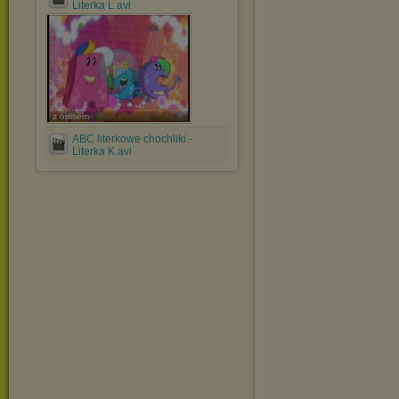
Literka L.avi
z opisem
ABC literkowe chochliki -
Literka K.avi