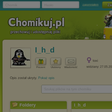
Chomik
Hasło
zapomniałem
I_h_d
toxi
widziany: 27.05.2
Prezent
Ulubiony
Wiadomość
Opis został ukryty.
Pokaż opis
Szukaj plików na tym chomiku
Foldery
I_h_d