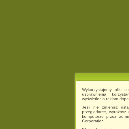
Wykorzystujemy pliki c
usprawnienia korzyst
wyświetlenia reklam dop
Jeśli nie zmienisz ust
przeglądarce, wyrażasz
komputerze przez admin
Corporation.