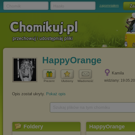
Chomik
Hasło
zapomniałem
HappyOrange
Kamila
widziany: 19.05.2
Prezent
Ulubiony
Wiadomość
Opis został ukryty.
Pokaż opis
Szukaj plików na tym chomiku
Foldery
HappyOrange