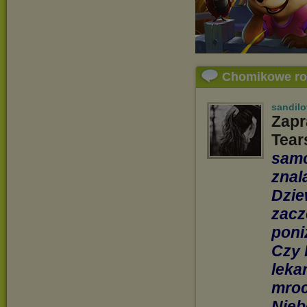
Chomikowe r
sandilo
Zapr
Tear
samo
znal
Dzie
zacz
poni
Czy 
leka
mroc
Nieb