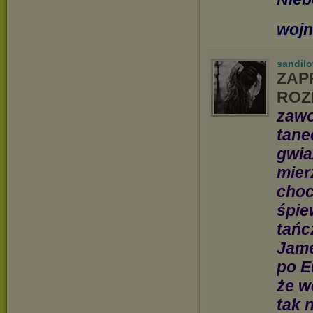
wojn
sandilo
ZAP
ROZ
zawo
tane
gwia
mier
choc
śpie
tańc
Jame
po E
że w
tak 