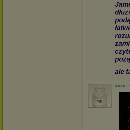
Jame
dłuż
podą
łatw
rozu
zami
czyte
pożą
ale 
Anaa_