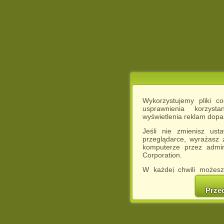
Wykorzystujemy pliki c
usprawnienia korzyst
wyświetlenia reklam dop
Jeśli nie zmienisz ust
przeglądarce, wyrażasz
komputerze przez admin
Corporation.
W każdej chwili możesz
cookies w swojej przeglą
w naszej Pol
Prze
http://chomikuj.pl/Polity
Jednocześnie informuje
może spowodować ogr
Chomikuj.pl.