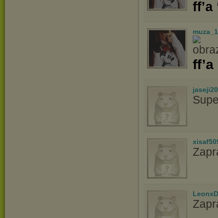
ff’a
muza_1
ff’
jaseji2
Supe
xisaf50
Zapr
LeonxD
Zapr