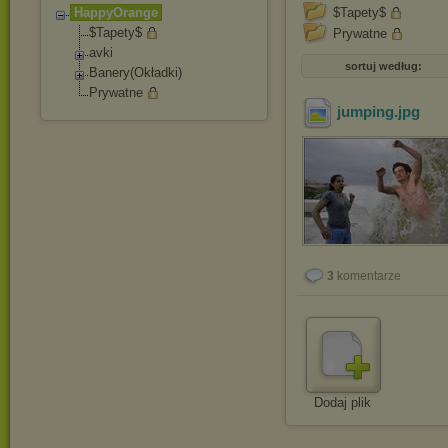
HappyOrange
$Tapety$
$Tapety$
Prywatne
avki
sortuj według:
Banery(Okładki)
Prywatne
jumping
.jpg
3
komentarze
Dodaj plik