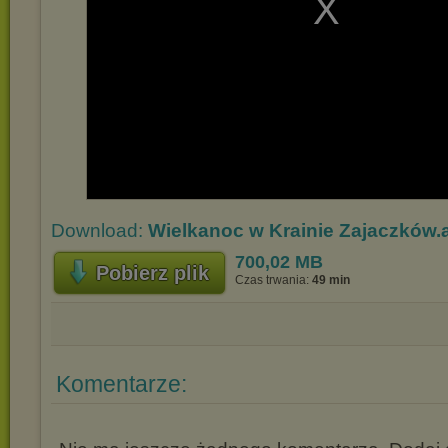
Download:
Wielkanoc w Krainie Zajaczków.
700,02 MB
Pobierz plik
Czas trwania:
49 min
Komentarze: