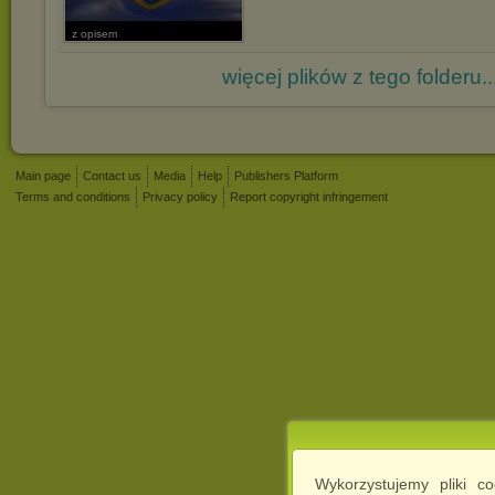
z opisem
więcej plików z tego folderu..
Main page
Contact us
Media
Help
Publishers Platform
Terms and conditions
Privacy policy
Report copyright infringement
Wykorzystujemy pliki c