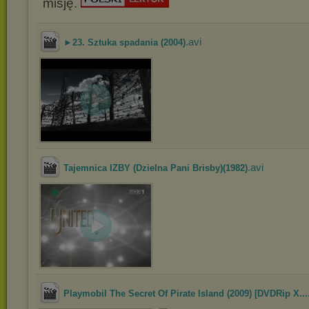
misję.
.avi
►23. Sztuka spadania (2004)
.avi
Tajemnica IZBY (Dzielna Pani Brisby)(1982)
Playmobil The Secret Of Pirate Island (2009) [DVDRip X...