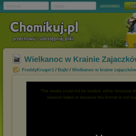
Chomik
Hasło
zapomniałem
Wielkanoc w Krainie Zajaczkó
FreddyKruger1
/
Bajki
/
Wielkanoc w kraine zajączkó
The media could not be loaded, either because th
network failed or because the format is not su