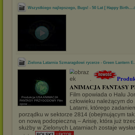
.
Wszystkiego najlepszego, Bugs! - 50 Lat [ Happy Birth...
Zielona Latarnia Szmaragdowi rycerze - Green Lantern E.
Produ
.
ANIMACJA FANTASY
Film opowiada o Halu Jor
. Produkcja:USA ANIMACJA
człowieku należącym do 
FANTASY PRZYGODOWY Film
opow ...
Latarni, którego zadanie
porządku w sektorze 2814 (obejmującym tak
on nową podopieczną – Arisię, która już trze
służby w Zielonych Latarniach zostaje wysł