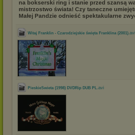
na bokserski ring i stanie przed szansą wa
mistrzostwo świata! Czy taneczne umiej
Małej Pandzie odnieść spektakularne zw
.av
Witaj Franklin - Czarodziejskie święta Franklina (2001)
.avi
PieskieSwieta (1998) DVDRip DUB PL