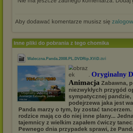
Nie ma jeszcze żadnego komentarza. Dodaj g
Aby dodawać komentarze musisz się
zalogo
Inne pliki do pobrania z tego chomika
.avi
Waleczna.Panda.2008.PL.DVDRip.XViD
Oryginalny 
.
Animacja
Zabawna, p
niezwykłych przygód o
. Oryginalny Dubbing PL
sympatycznej pandzie, 
Animacja Zabawna, pełna
niezw ...
podejrzewa jaka jest w
Panda marzy o tym, by zostać tancerzem. 
rodzice mają co do niej inne plany... Jed
tajemnicy z wielkim zapałem ćwiczy tanecz
Pewnego dnia przypadek sprawi, że Panda