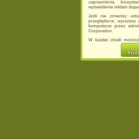
usprawnienia korzyst
wyświetlenia reklam dop
Jeśli nie zmienisz ust
przeglądarce, wyrażasz
komputerze przez admin
Corporation.
W każdej chwili możesz
cookies w swojej przeglą
w naszej Pol
Prze
http://chomikuj.pl/Polity
Jednocześnie informuje
może spowodować ogr
Chomikuj.pl.
W przypadku braku twojej
prosimy o opuszczenie se
Wykorzystanie plików c
(dostosowanie reklam do
działań marketingowych).
Wyrażenie sprzeciwu spo
będzie dopasowana do Tw
wyświetlona przypadkowo
Istnieje możliwość zmian