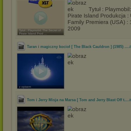
Tytuł : Playmobil
Pirate Island Produkcja 
Family Premiera (USA) : 
2009
Tytuł : Playmobil: The Secret of
Pirate Island Prod ...
.
Taran i magiczny kocioł [ The Black Cauldron ] (1985) ...
z opisem
.
Tom i Jerry Misja na Marsa [ Tom and Jerry Blast Off t...