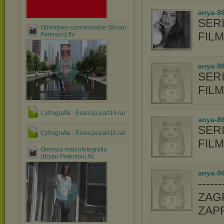
anya-8
SERI
Obiektywy szerokokatne (Bryan
FIL
Peterson).flv
anya-86
SERI
FIL
Cyfrografia - Esencja.part14.rar
anya-86
SERI
Cyfrografia - Esencja.part15.rar
FIL
Olejowa makrofotografia
(Bryan Peterson).flv
anya-86
-----
ZAGR
ZAP