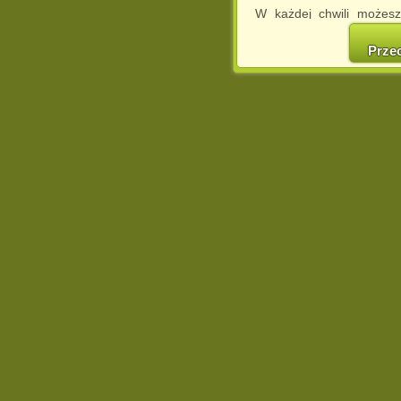
W każdej chwili możesz
cookies w swojej przeglą
w naszej Pol
Prze
http://chomikuj.pl/Polity
Jednocześnie informuje
może spowodować ogr
Chomikuj.pl.
W przypadku braku twojej
prosimy o opuszczenie se
Wykorzystanie plików c
(dostosowanie reklam do
działań marketingowych).
Wyrażenie sprzeciwu spo
będzie dopasowana do Tw
wyświetlona przypadkowo
Istnieje możliwość zmian
sposób uniemożliwiając
urządzeniu końcowym. M
dokonując odpowiednich
internetowej.
Pełną informację na 
http://chomikuj.pl/Polity