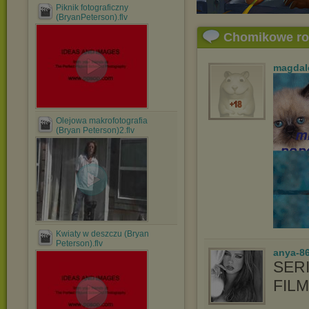
Piknik fotograficzny
(BryanPeterson).flv
Chomikowe r
magdal
Olejowa makrofotografia
(Bryan Peterson)2.flv
Kwiaty w deszczu (Bryan
Peterson).flv
anya-8
SERI
FIL