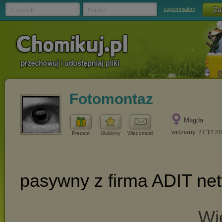
Chomik
Hasło
zapomniałem
Fotomontaz
Magda
widziany: 27.12.2
Prezent
Ulubiony
Wiadomość