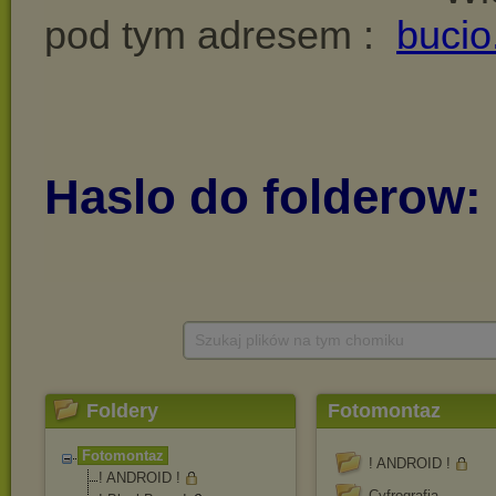
Szukaj plików na tym chomiku
Foldery
Fotomontaz
Fotomontaz
! ANDROID !
! ANDROID !
Cyfrografia