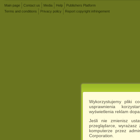
Main page
Contact us
Media
Help
Publishers Platform
Terms and conditions
Privacy policy
Report copyright infringement
Wykorzystujemy pliki c
usprawnienia korzyst
wyświetlenia reklam dop
Jeśli nie zmienisz ust
przeglądarce, wyrażasz
komputerze przez admin
Corporation.