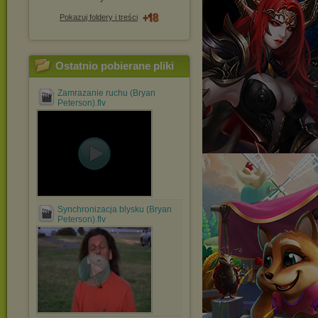
Pokazuj foldery i treści
Ostatnio pobierane pliki
Zamrazanie ruchu (Bryan
Peterson).flv
Synchronizacja blysku (Bryan
Peterson).flv