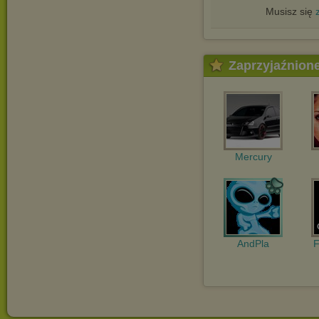
Musisz się
Zaprzyjaźnion
Mercury
AndPla
F