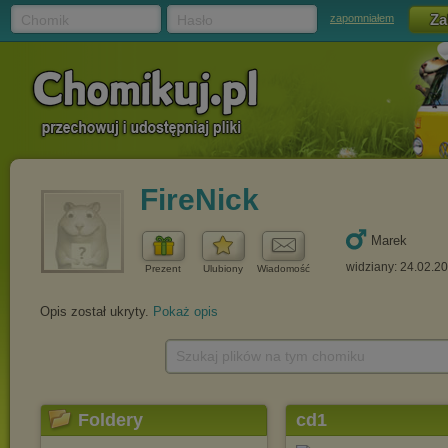
Chomik
Hasło
zapomniałem
FireNick
Marek
widziany: 24.02.2
Prezent
Ulubiony
Wiadomość
Opis został ukryty.
Pokaż opis
Szukaj plików na tym chomiku
Foldery
cd1