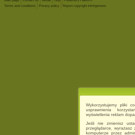
Terms and conditions
Privacy policy
Report copyright infringement
Wykorzystujemy pliki c
usprawnienia korzyst
wyświetlenia reklam dop
Jeśli nie zmienisz ust
przeglądarce, wyrażasz
komputerze przez admin