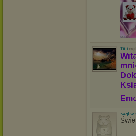
Tiili
nap
Wit
mn
Dok
Ksią
Emo
pagina
Świe