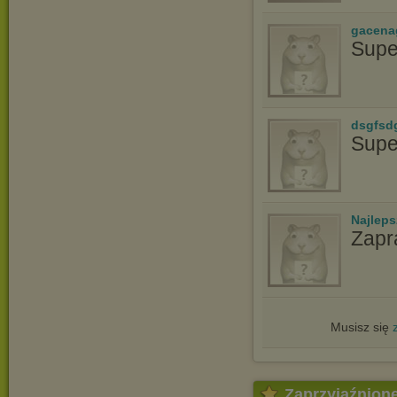
gacena
Supe
dsgfsd
Supe
Najlep
Zapr
Musisz się
Zaprzyjaźnion