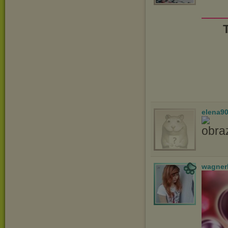
____
elena9
wagner