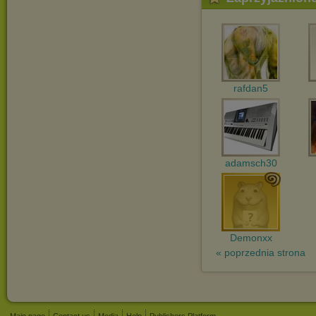
rafdan5
adamsch30
Demonxx
« poprzednia strona
Main page
Contact us
Media
Help
Publishers Platform