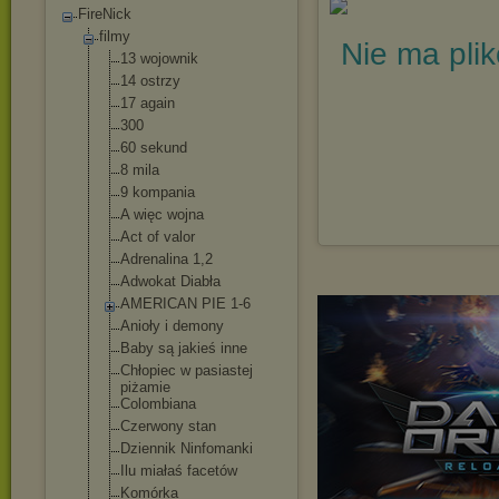
FireNick
filmy
Nie ma pli
13 wojownik
14 ostrzy
17 again
300
60 sekund
8 mila
9 kompania
A więc wojna
Act of valor
Adrenalina 1,2
Adwokat Diabła
AMERICAN PIE 1-6
Anioły i demony
Baby są jakieś inne
Chłopiec w pasiastej
piżamie
Colombiana
Czerwony stan
Dziennik Ninfomanki
Ilu miałaś facetów
Komórka