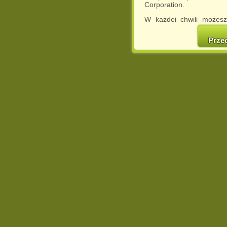
Corporation.
W każdej chwili możesz
cookies w swojej przeglą
w naszej Pol
Prze
http://chomikuj.pl/Polity
Jednocześnie informuje
może spowodować ogr
Chomikuj.pl.
W przypadku braku twojej
prosimy o opuszczenie se
Wykorzystanie plików c
(dostosowanie reklam do
działań marketingowych).
Wyrażenie sprzeciwu spo
będzie dopasowana do Tw
wyświetlona przypadkowo
Istnieje możliwość zmian
sposób uniemożliwiając
urządzeniu końcowym. M
dokonując odpowiednich
internetowej.
Pełną informację na 