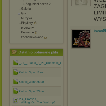
Zagubieni sezon 2
ZAG
Galeria
LIM
Gry
WYS
Muzyka
Playlisty
programy
baran5
Prywatne
zachomikowane
Ostatnio pobierane pliki
_21__Diablo_2_PL_cinematic_disc_ISO.part1.rar
Gothic_3.part11.rar
Gothic_3.part25.rar
Gothic_3.part23.rar
2-4_Grooves_-
_Writing_On_The_Wall.mp3