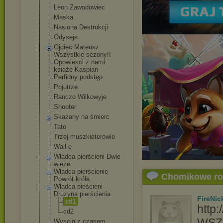
Leon Zawodowiec
Maska
Nasiona Destrukcji
Odyseja
Ojciec Mateusz
Wszystkie sezony!!
Opowiesci z narni
książe Kaspian
Perfidny podstęp
Pojutrze
Ranczo Wilkowyje
Shooter
Skazany na śmierc
Tato
Trzej muszkieterowie
Wall-e
Władca pierścieni Dwie
wieże
Władca pierścienie
Chomikowe r
Powrót króla
Władca pieścieni
Drużyna pierścienia
FireNic
cd1
http
cd2
WSZY
Wyscig z czasem