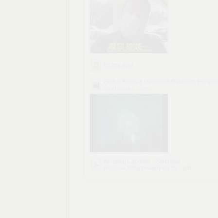
852hz.mp3
Global.News.z.Marcinem.Dachterą.Filmyp
na chomiku....wmv
Anastazja.dodatki - Siedliska
Rodowe.Filmyprawdy na ch....pdf