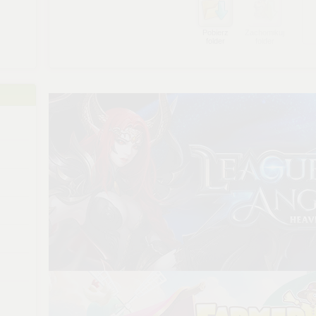
Pobierz
Zachomikuj
folder
folder