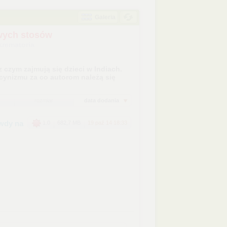
Galeria
wych stosów
krematoria
z czym zajmują się dzieci w Indiach.
ynizmu za co autorom należą się
rozmiar
data dodania
wdy na
1.0
682,7 MB
19 paź 14 18:33