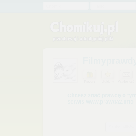
Chomik
Hasło
Filmyprawd
Prezent
Ulubiony
Wiadomość
Szukaj plików