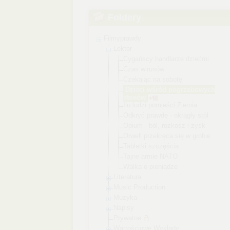
Foldery
Filmyprawdy
Lektor
Cygańscy handlarze dziećmi
Czas wirusów
Czekając na sobotę
Dzieci wśród pogrzebowych
stosów
Ilu ludzi pomieści Ziemia
Odkryć prawdę - okrągły stół
Opium - ból, rozkosz i zysk
Orwell przekręca się w grobie
Tabletki szczęścia
Tajne armie NATO
Walka o pieniądze
Literatura
Music Production
Muzyka
Napisy
Prywatne
Wartościowe Wykłady