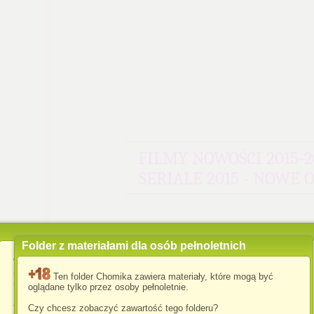
FILMY NOWOŚCI 2015-2
SERIALE 2015 - NOWE 
Folder z materiałami dla osób pełnoletnich
Wykorzystujemy pliki cookies i podobne technologie w celu
usprawnienia korzystania z serwisu Chomikuj.pl oraz wyświetlenia
wadem-film
napisano 15.02.2016 17:35
Ten folder Chomika zawiera materiały, które mogą być
reklam dopasowanych do Twoich potrzeb.
oglądane tylko przez osoby pełnoletnie.
Jeśli nie zmienisz ustawień dotyczących cookies w Twojej
Czy chcesz zobaczyć zawartość tego folderu?
przeglądarce, wyrażasz zgodę na ich umieszczanie na Twoim