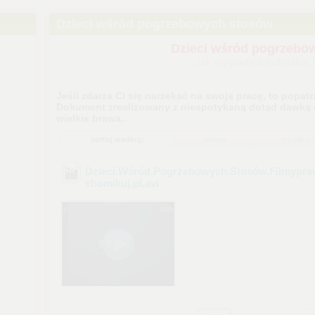
Dzieci wśród pogrzebowych stosów
Dzieci wśród pogrzebo
Jak wyglądają indyjskie 
Jeśli zdarza Ci się narzekać na swoją pracę, to popatr
Dokument zrealizowany z niespotykaną dotąd dawką c
wielkie brawa..
sortuj według:
nazwa
typ pliku
Dzieci.Wśród.Pogrzebowych.Stosów.Filmypra
ch
omikuj.pl
.avi