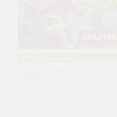
rawdy
Chomikowe rozmowy
wert4y78uytrew
napisano 17.10.2015 18:18