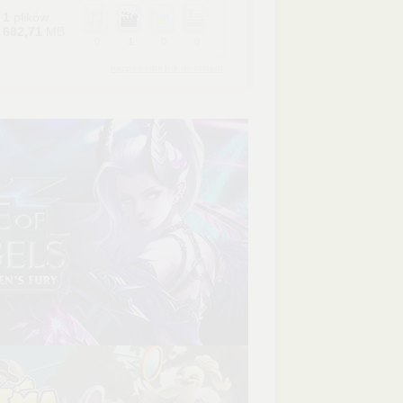
1
plików
682,71
MB
0
1
0
0
bezpośredni link do folderu