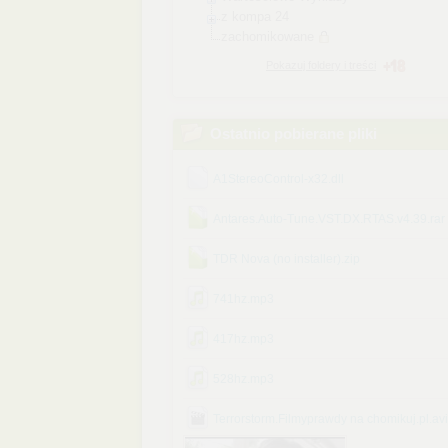
z kompa 24
zachomikowane
Pokazuj foldery i treści
Ostatnio pobierane pliki
A1StereoControl-x32.dll
Antares.Auto-Tune.VST.DX.RTAS.v4.39.rar
TDR Nova (no installer).zip
741hz.mp3
417hz.mp3
528hz.mp3
Terrorstorm.Filmyprawdy na chomikuj.pl.avi