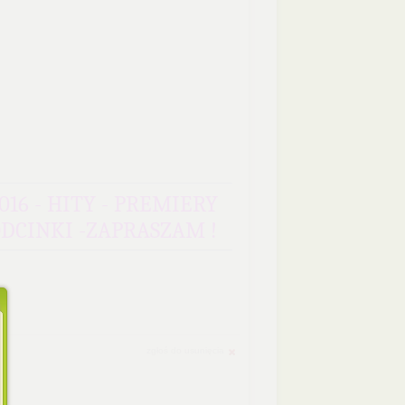
016 - HITY - PREMIERY
ODCINKI -ZAPRASZAM !
zgłoś do usunięcia