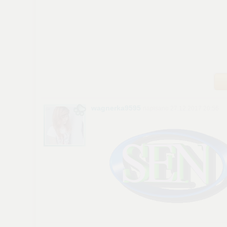
wagnerka9595
napisano 27.12.2017 20:56