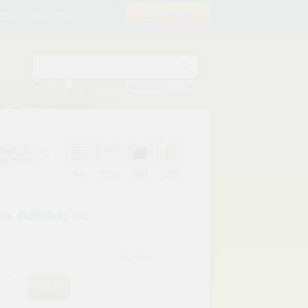
eszcze własnego chomika?
Załóż konto
Nazwa pliku
pliki
chomiki
7465
plików
31,75
GB
44
6791
266
179
Ukryj opis