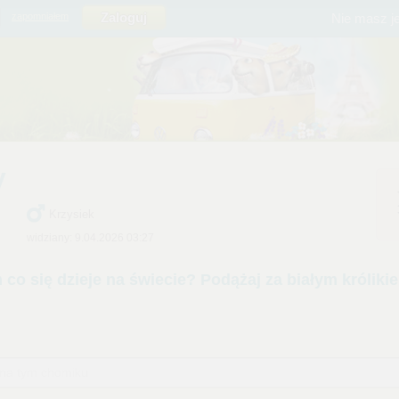
Nie masz j
zapomniałem
y
Krzysiek
widziany: 9.04.2026 03:27
 na tym chomiku