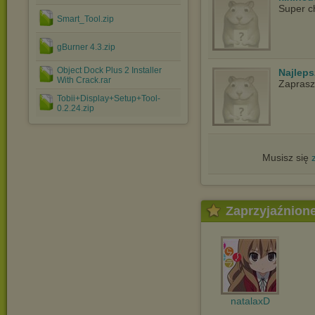
Super c
Smart_Tool.zip
gBurner 4.3.zip
Object Dock Plus 2 Installer
Najlep
With Crack.rar
Zapras
Tobii+Display+Setup+Tool-
0.2.24.zip
Musisz się
Zaprzyjaźnion
natalaxD