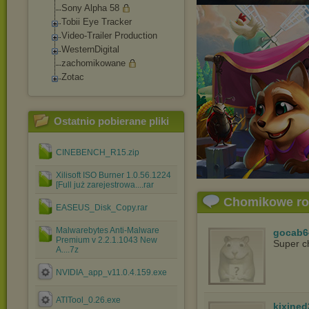
Sony Alpha 58
Tobii Eye Tracker
Video-Trailer Production
WesternDigital
zachomikowane
Zotac
Ostatnio pobierane pliki
CINEBENCH_R15.zip
Xilisoft ISO Burner 1.0.56.1224
[Full już zarejestrowa....rar
Chomikowe r
EASEUS_Disk_Copy.rar
Malwarebytes Anti-Malware
gocab6
Premium v 2.2.1.1043 New
Super c
A....7z
NVIDIA_app_v11.0.4.159.exe
ATITool_0.26.exe
kixined