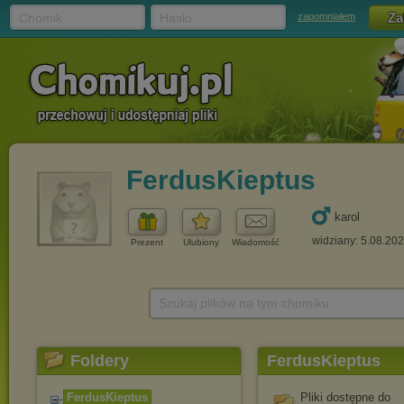
Chomik
Hasło
zapomniałem
FerdusKieptus
karol
widziany: 5.08.20
Prezent
Ulubiony
Wiadomość
Szukaj plików na tym chomiku
Foldery
FerdusKieptus
FerdusKieptus
Pliki dostępne do