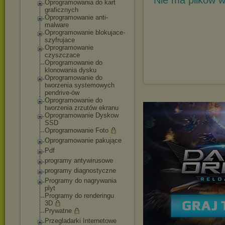
Nie ma plików w
Oprogramowania do kart
graficznych
Oprogramowanie anti-
malware
Oprogramowanie blokujace-
szyfrujace
Oprogramowanie
czyszczace
Oprogramowanie do
klonowania dysku
Oprogramowanie do
tworzenia systemowych
pendrive-ów
Oprogramowanie do
tworzenia zrzutów ekranu
Oprogramowanie Dyskow
SSD
Oprogramowanie Foto
Oprogramowanie pakujące
Pdf
programy antywirusowe
programy diagnostyczne
Programy do nagrywania
plyt
Programy do renderingu
3D
Prywatne
Przegladarki Internetowe