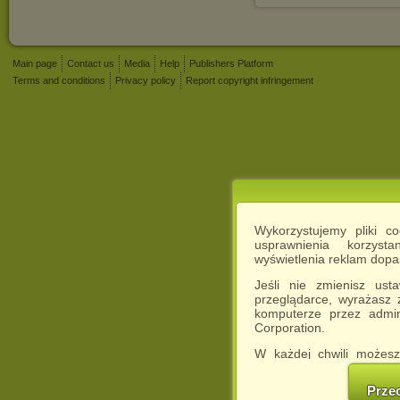
Main page
Contact us
Media
Help
Publishers Platform
Terms and conditions
Privacy policy
Report copyright infringement
Wykorzystujemy pliki c
usprawnienia korzyst
wyświetlenia reklam dop
Jeśli nie zmienisz ust
przeglądarce, wyrażasz
komputerze przez admin
Corporation.
W każdej chwili możesz
cookies w swojej przeglą
w naszej Pol
Prze
http://chomikuj.pl/Polity