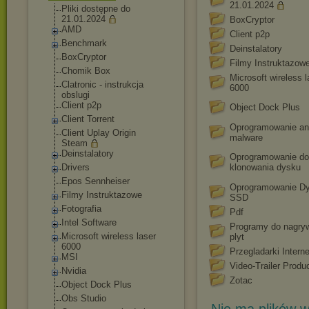
21.01.2024
Pliki dostępne do
21.01.2024
BoxCryptor
AMD
Client p2p
Benchmark
Deinstalatory
BoxCryptor
Filmy Instruktazow
Chomik Box
Microsoft wireless l
Clatronic - instrukcja
6000
obslugi
Client p2p
Object Dock Plus
Client Torrent
Oprogramowanie ant
Client Uplay Origin
malware
Steam
Deinstalatory
Oprogramowanie do
Drivers
klonowania dysku
Epos Sennheiser
Oprogramowanie D
Filmy Instruktazowe
SSD
Fotografia
Pdf
Intel Software
Programy do nagry
Microsoft wireless laser
plyt
6000
Przegladarki Intern
MSI
Video-Trailer Produ
Nvidia
Zotac
Object Dock Plus
Obs Studio