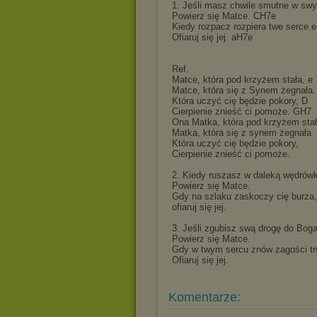
1. Jeśli masz chwile smutne w sw
Powierz się Matce. CH7e
Kiedy rozpacz rozpiera twe serce 
Ofiaruj się jej. aH7e
Ref.
Matce, która pod krzyżem stała, e
Matce, która się z Synem żegnała.
Która uczyć cię będzie pokory, D
Cierpienie znieść ci pomoże. GH7
Ona Matka, która pod krzyżem stał
Matka, która się z synem żegnała
Która uczyć cię będzie pokory,
Cierpienie znieść ci pomoże.
2. Kiedy ruszasz w daleką wędrów
Powierz się Matce.
Gdy na szlaku zaskoczy cię burza,
ofiaruj się jej.
3. Jeśli zgubisz swą drogę do Boga
Powierz się Matce.
Gdy w twym sercu znów zagości tr
Ofiaruj się jej.
Komentarze: