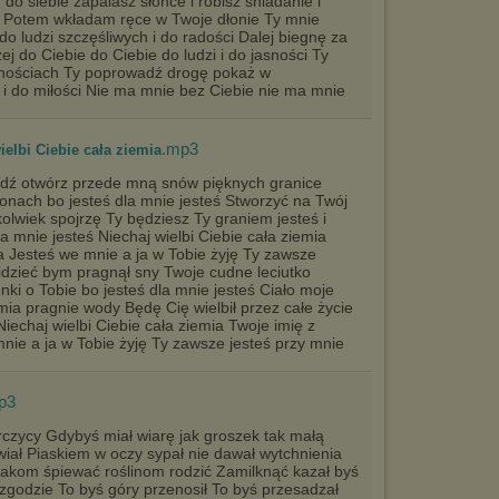
do siebie zapalasz słońce i robisz śniadanie i
ci Potem wkładam ręce w Twoje dłonie Ty mnie
do ludzi szczęśliwych i do radości Dalej biegnę za
iżej do Ciebie do Ciebie do ludzi i do jasności Ty
nościach Ty poprowadź drogę pokaż w
 i do miłości Nie ma mnie bez Ciebie nie ma mnie
.mp3
elbi Ciebie cała ziemia
adź otwórz przede mną snów pięknych granice
onach bo jesteś dla mnie jesteś Stworzyć na Twój
lwiek spojrzę Ty będziesz Ty graniem jesteś i
 mnie jesteś Niechaj wielbi Ciebie cała ziemia
a Jesteś we mnie a ja w Tobie żyję Ty zawsze
widzieć bym pragnął sny Twoje cudne leciutko
ki o Tobie bo jesteś dla mnie jesteś Ciało moje
mia pragnie wody Będę Cię wielbił przez całe życie
Niechaj wielbi Ciebie cała ziemia Twoje imię z
ie a ja w Tobie żyję Ty zawsze jesteś przy mnie
p3
rczycy Gdybyś miał wiarę jak groszek tak małą
iał Piaskiem w oczy sypał nie dawał wytchnienia
akom śpiewać roślinom rodzić Zamilknąć kazał byś
zgodzie To byś góry przenosił To byś przesadzał