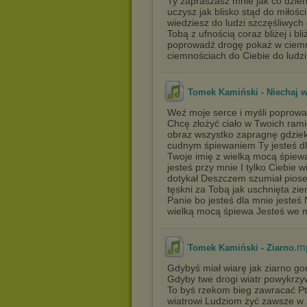
Ty zapraszasz mnie jak co dzień 
uczysz jak blisko stąd do miłoś
wiedziesz do ludzi szczęśliwych 
Tobą z ufnością coraz bliżej i bl
poprowadź drogę pokaż w ciem
ciemnościach do Ciebie do ludzi
Tomek Kamiński - Niechaj wi
Weź moje serce i myśli poprow
Chcę złożyć ciało w Twoich rami
obraz wszystko zapragnę gdzieko
cudnym śpiewaniem Ty jesteś dla
Twoje imię z wielką mocą śpiew
jesteś przy mnie I tylko Ciebie 
dotykał Deszczem szumiał piosen
tęskni za Tobą jak uschnięta zie
Panie bo jesteś dla mnie jesteś 
wielką mocą śpiewa Jesteś we mn
.m
Tomek Kamiński - Ziarno
Gdybyś miał wiarę jak ziarno go
Gdyby twe drogi wiatr powykrzyw
To byś rzekom bieg zawracać Pt
wiatrowi Ludziom żyć zawsze w 