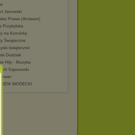
le
rt Janowski
bies Prawa (Arciwum)
a Przybylska
ty na Komórkę
ty Świąteczne
yski świąteczne
ula Dudziak
ie Hity - Muzyka
iech Gąssowski
power
GNIEW WODECKI