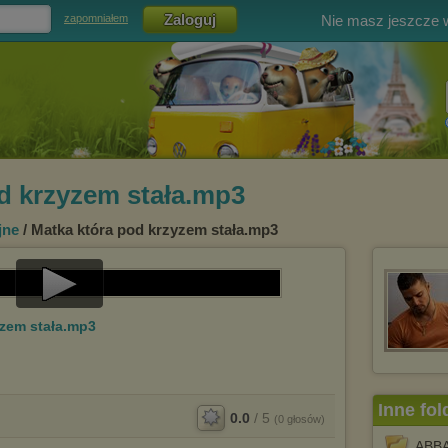
Nie masz jeszcze
zapomniałem
d krzyzem stała.mp3
jne
/ Matka która pod krzyzem stała.mp3
Play
yzem stała.mp3
Video
Inne fol
0.0
/
5
(
0
głosów)
ABB