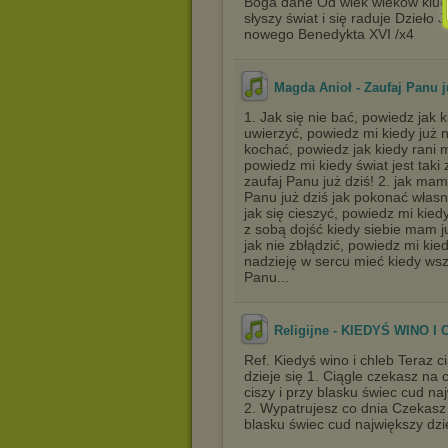
Boga dane Od wiek wieków klu
słyszy świat i się raduje Dzieł
nowego Benedykta XVI /x4
Magda Anioł - Zaufaj Panu j
1. Jak się nie bać, powiedz jak k
uwierzyć, powiedz mi kiedy już 
kochać, powiedz jak kiedy rani 
powiedz mi kiedy świat jest taki 
zaufaj Panu już dziś! 2. jak mam
Panu już dziś jak pokonać własny
jak się cieszyć, powiedz mi kiedy
z sobą dojść kiedy siebie mam ju
jak nie zbłądzić, powiedz mi kie
nadzieję w sercu mieć kiedy wszy
Panu...
Religijne - KIEDYŚ WINO I
Ref. Kiedyś wino i chleb Teraz c
dzieje się 1. Ciągle czekasz na
ciszy i przy blasku świec cud naj
2. Wypatrujesz co dnia Czekasz 
blasku świec cud największy dzie