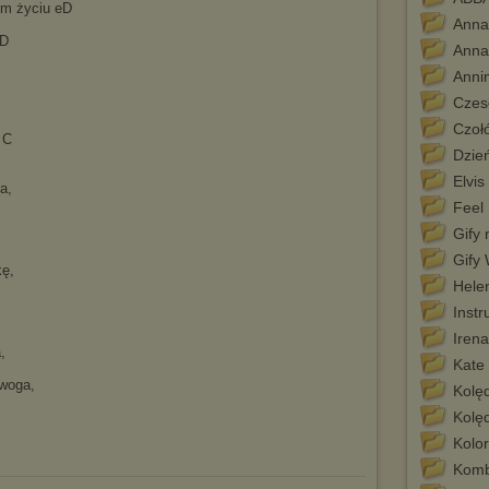
ym życiu eD
Anna
eD
Anna
Anni
Czes
Czołó
 C
Dzie
Elvis
a,
Feel
Gify
Gify
kę,
Hele
Instr
Irena
,
Kate
woga,
Kolęd
Kolę
Kolor
Komb