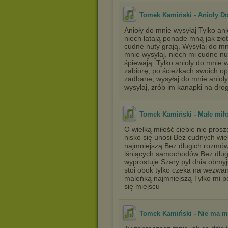
Tomek Kamiński - Anioły D
Anioły do mnie wysyłaj Tylko ani
niech latają ponade mną jak zło
cudne nuty grają. Wysyłaj do mni
mnie wysyłaj, niech mi cudne nut
śpiewają. Tylko anioły do mnie w
zabiorę, po ścieżkach swoich op
zadbane, wysyłaj do mnie anioły,
wysyłaj, zrób im kanapki na drog
Tomek Kamiński - Małe miło
O wielką miłość ciebie nie pros
nisko się unosi Bez cudnych wi
najmniejszą Bez długich rozmó
lśniących samochodów Bez dług
wyprostuje Szary pył dnia obmyj
stoi obok tylko czeka na wezwan
maleńką najmniejszą Tylko mi p
się miejscu
Tomek Kamiński - Nie ma m