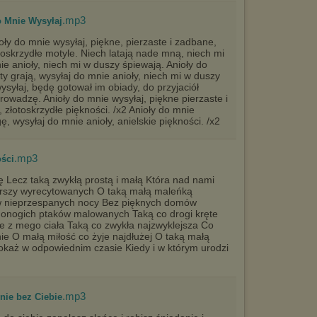
.mp3
o Mnie Wysyłaj
oły do mnie wysyłaj, piękne, pierzaste i zadbane,
toskrzydłe motyle. Niech latają nade mną, niech mi
e anioły, niech mi w duszy śpiewają. Anioły do
y grają, wysyłaj do mnie anioły, niech mi w duszy
ysyłaj, będę gotował im obiady, do przyjaciół
rowadzę. Anioły do mnie wysyłaj, piękne pierzaste i
 złotoskrzydłe piękności. /x2 Anioły do mnie
ę, wysyłaj do mnie anioły, anielskie piękności. /x2
.mp3
ści
zę Lecz taką zwykłą prostą i małą Która nad nami
erszy wyrecytowanych O taką małą maleńką
w nieprzespanych nocy Bez pięknych domów
onogich ptaków malowanych Taką co drogi kręte
e z mego ciała Taką co zwykła najzwyklejsza Co
ie O małą miłość co żyje najdłużej O taką małą
okaż w odpowiednim czasie Kiedy i w którym urodzi
.mp3
nie bez Ciebie