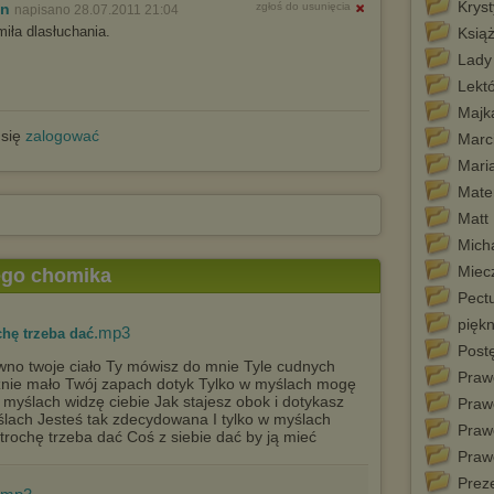
Krys
an
zgłoś do usunięcia
napisano 28.07.2011 21:04
miła dlasłuchania.
Książ
Lady
Lekt
Majk
 się
zalogować
Marc
Mari
Mater
Matt
Micha
Miec
tego chomika
Pect
piękn
.mp3
chę trzeba dać
Post
no twoje ciało Ty mówisz do mnie Tyle cudnych
Praw
znie mało Twój zapach dotyk Tylko w myślach mogę
myślach widzę ciebie Jak stajesz obok i dotykasz
Praw
ślach Jesteś tak zdecydowana I tylko w myślach
Praw
rochę trzeba dać Coś z siebie dać by ją mieć
Praw
Prez