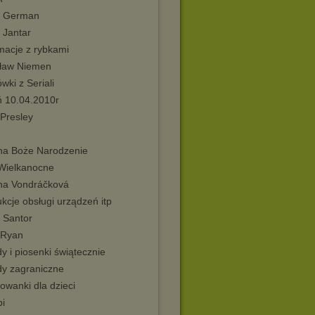
 German
 Jantar
macje z rybkami
ław Niemen
wki z Seriali
ń 10.04.2010r
 Presley
 na Boże Narodzenie
 Wielkanocne
na Vondráčková
ukcje obsługi urządzeń itp
 Santor
 Ryan
y i piosenki świątecznie
dy zagraniczne
owanki dla dzieci
i