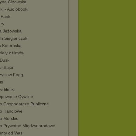
tyna Giżowska
ki - Audiobooki
 Pank
óry
a Jeżowska
in Siegieńczuk
a Koterbska
iały z filmów
 Dusk
ł Bajor
zysław Fogg
us
e filmiki
ępowanie Cywilne
o Gospodarcze Publiczne
o Handlowe
o Morskie
o Prywatne Międzynarodowe
enty od Was