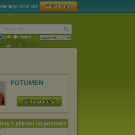
 własnego chomika?
Załóż konto
Nazwa pliku
pliki
chomiki
FOTOMEN
Idź do chomika
dery z plikami do pobrania
A