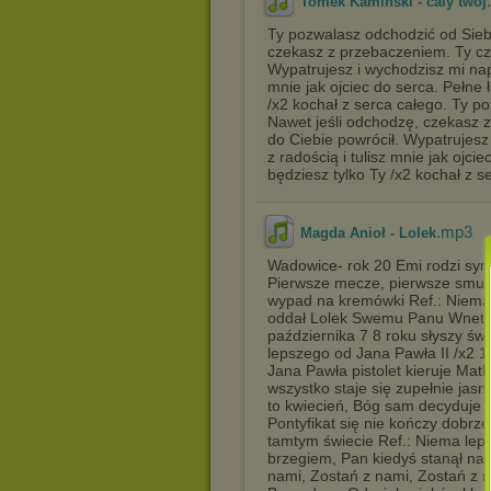
Tomek Kamiński - caly twoj
Ty pozwalasz odchodzić od Siebi
czekasz z przebaczeniem. Ty cz
Wypatrujesz i wychodzisz mi naprz
mnie jak ojciec do serca. Pełne 
/x2 kochał z serca całego. Ty po
Nawet jeśli odchodzę, czekasz 
do Ciebie powrócił. Wypatrujesz 
z radością i tulisz mnie jak ojci
będziesz tylko Ty /x2 kochał z s
.mp3
Magda Anioł - Lolek
Wadowice- rok 20 Emi rodzi syna 
Pierwsze mecze, pierwsze smutk
wypad na kremówki Ref.: Niema 
oddał Lolek Swemu Panu Wnet g
października 7 8 roku słyszy św
lepszego od Jana Pawła II /x2 1
Jana Pawła pistolet kieruje Matk
wszystko staje się zupełnie jas
to kwiecień, Bóg sam decyduje 
Pontyfikat się nie kończy dobrze
tamtym świecie Ref.: Niema leps
brzegiem, Pan kiedyś stanął na
nami, Zostań z nami, Zostań z n