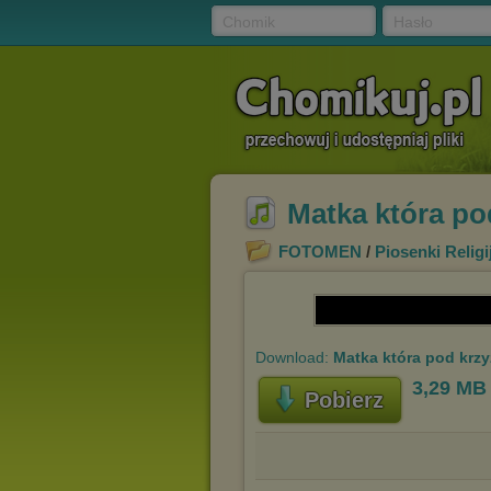
Chomik
Hasło
Matka która po
FOTOMEN
/
Piosenki Religi
Download:
Matka która pod krz
3,29 MB
Pobierz