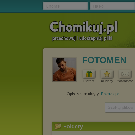
Chomik
Hasło
FOTOMEN
Prezent
Ulubiony
Wiadomość
Opis został ukryty.
Pokaż opis
Szukaj plików
Foldery