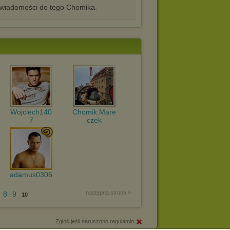
iadomości do tego Chomika.
Wojciech140
Chomik.Mare
7
czek
adamus0306
następna strona »
8
9
10
Zgłoś jeśli naruszono regulamin