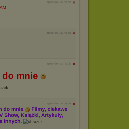
zgłoś do usunięcia
ZAM
zgłoś do usunięcia
zgłoś do usunięcia
 do mnie
zgłoś do usunięcia
m do mnie
Filmy, ciekawe
V Show, Książki, Artykuły,
le innych.