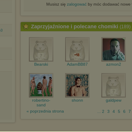
Musisz się
zalogować
by móc dodawać nowe w
Zaprzyjaźnione i polecane chomiki
(189)
p3
Bearski
AdamBB87
azmon2
3
robertino-
shonn
galdpew
sand
« poprzednia strona
... 2
3
4
5
6
7