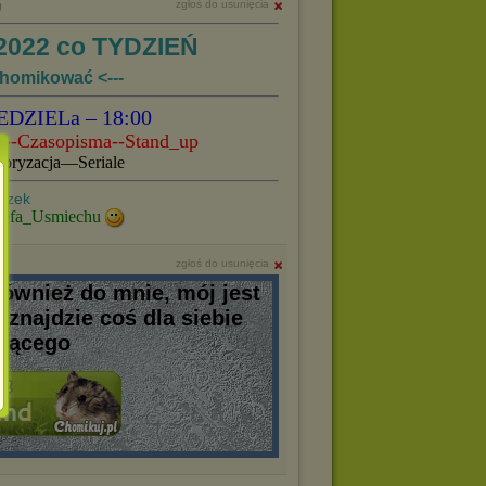
zgłoś do usunięcia
9
2022 co TYDZIEŃ
chomikować <---
EDZIELa – 18:00
--Czasopisma--Stand_up
ryzacja—Seriale
refa_Usmiechu
zgłoś do usunięcia
ównież do mnie, mój jest
 znajdzie coś dla siebie
ującego