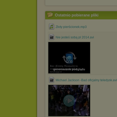
Ostatnio pobierane pliki
Złoty pierścionek.mp3
Nie jesteś sobą pl 2014.avi
Bec (Emmy Rossum) to
zwariowana studentka
generowanie podglądu
szukające ...
Michael Jackson -Bad oficjalny teledysk.avi