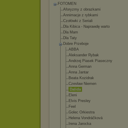
FOTOMEN
Aforyzmy z obrazkami
Annimacje z rybkami
Czołówki z Seriali
Dla Kibica - Naprawdę warto
Dla Mam
Dla Taty
Dobre Przeboje
ABBA
Aleksander Rybak
Andrzej Piasek Piaseczny
Anna German
Anna Jantar
Beata Kozidrak
Czesław Niemen
Dalida
Eleni
Elvis Presley
Feel
Golec Orkiestra
Helena Vondráčková
Irena Jarocka