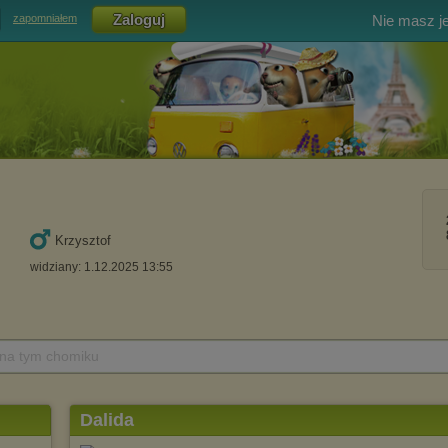
Nie masz j
zapomniałem
Krzysztof
widziany: 1.12.2025 13:55
 na tym chomiku
Dalida