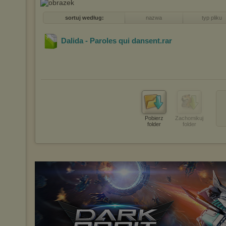
sortuj według:
nazwa
typ pliku
Dalida - Paroles qui dansent
.rar
Pobierz
Zachomikuj
folder
folder