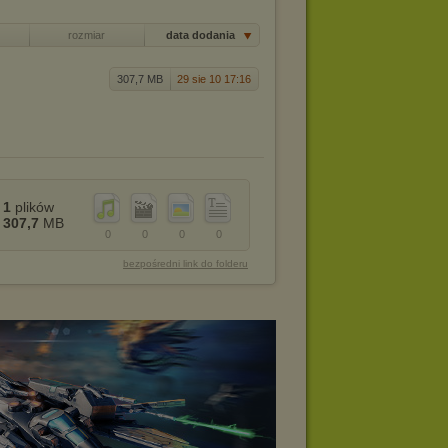
rozmiar
data dodania
307,7 MB
29 sie 10 17:16
1
plików
307,7
MB
0
0
0
0
bezpośredni link do folderu