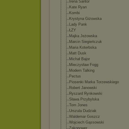
Irena Santor
Kate Ryan
Kombi
Krystyna Giżowska
Lady Pank
ŁZY
Majka Jeżowska
Marcin Siegieńczuk
Maria Koterbska
Matt Dusk
Michał Bajor
Mieczysław Fogg
Modern Talking
Pectus
Piosenki Marka Torzewskiego
Robert Janowski
Ryszard Rynkowski
Sława Przybylska
Tom Jones
Urszula Dudziak
Waldemar Goszcz
Wojciech Gąssowski
Zakopower