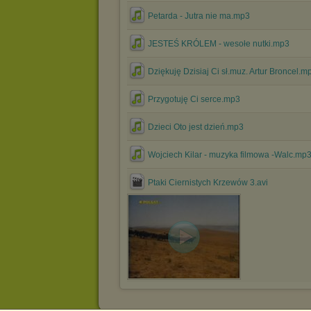
Petarda - Jutra nie ma.mp3
JESTEŚ KRÓLEM - wesołe nutki.mp3
Dziękuję Dzisiaj Ci sł.muz. Artur Broncel.m
Przygotuję Ci serce.mp3
Dzieci Oto jest dzień.mp3
Wojciech Kilar - muzyka filmowa -Walc.mp
Ptaki Ciernistych Krzewów 3.avi