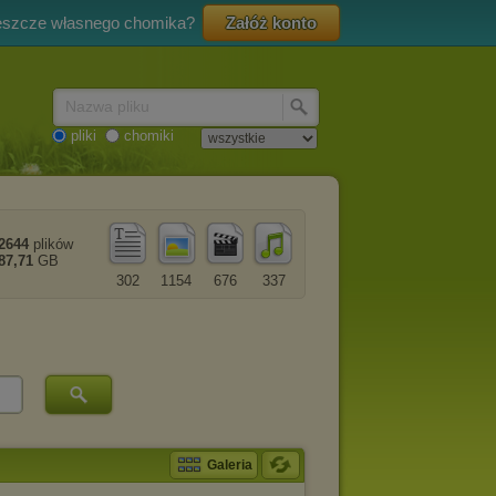
eszcze własnego chomika?
Załóż konto
Nazwa pliku
pliki
chomiki
2644
plików
87,71
GB
302
1154
676
337
Galeria