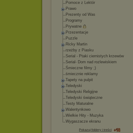
Pomoce z Lektór
Prawo
Prezenty od Was
Programy
Prywatne
Przezentacje
Puzzle
Ricky Martin
rzeżby z Piasku
Serial - Ptaki ciernistych krzewów
Serial- Dom nad rozlewiskiem
Śmieczne filmy ;)
śmiecznie reklamy
Tapety na pulpit
Teledyski
Teledyski Religijne
Teledyski świąteczne
Testy Maturalne
Walentynkowo
Wielkie Hity - Muzyka
Wygaszacze ekranu
Pokazuj foldery i treści