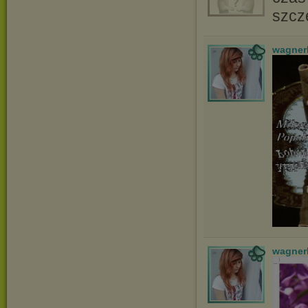
szcz
wagner
wagner