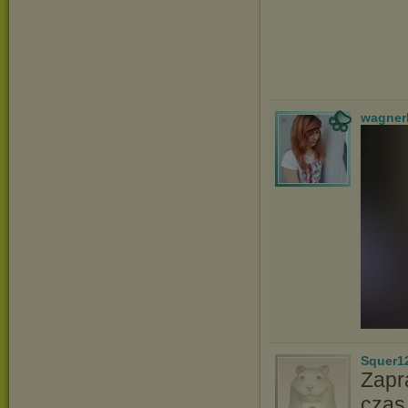
wagner
Squer1
Zapr
czas