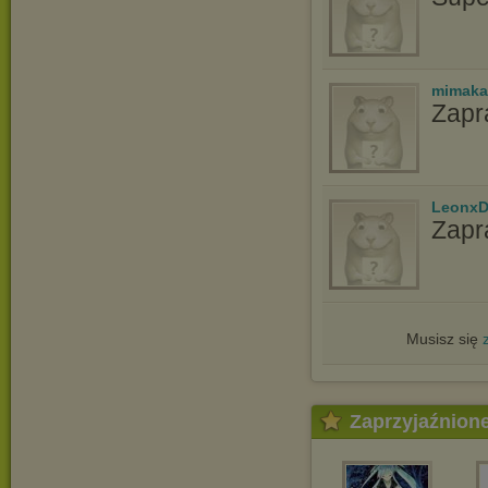
mimaka
Zapr
LeonxD
Zapr
Musisz się
Zaprzyjaźnion