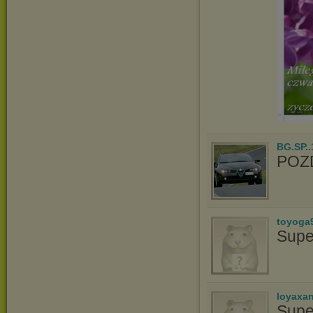
BG.SP..
POZ
toyoga
Supe
loyaxa
Supe