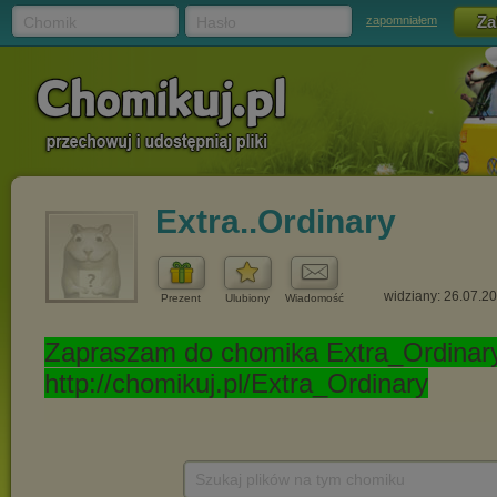
Chomik
Hasło
zapomniałem
Extra..Ordinary
widziany: 26.07.2
Prezent
Ulubiony
Wiadomość
Szukaj plików na tym chomiku