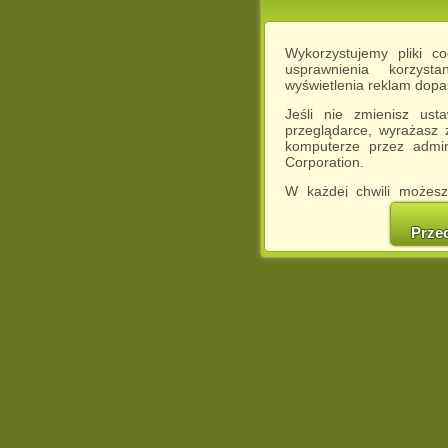
Wykorzystujemy pliki c
usprawnienia korzyst
wyświetlenia reklam dop
Jeśli nie zmienisz ust
przeglądarce, wyrażasz
komputerze przez admin
Corporation.
W każdej chwili możesz
cookies w swojej przeglą
w naszej Pol
Prze
http://chomikuj.pl/Polity
Jednocześnie informuje
może spowodować ogr
Chomikuj.pl.
W przypadku braku twojej
prosimy o opuszczenie se
Wykorzystanie plików c
(dostosowanie reklam do
działań marketingowych).
Wyrażenie sprzeciwu spo