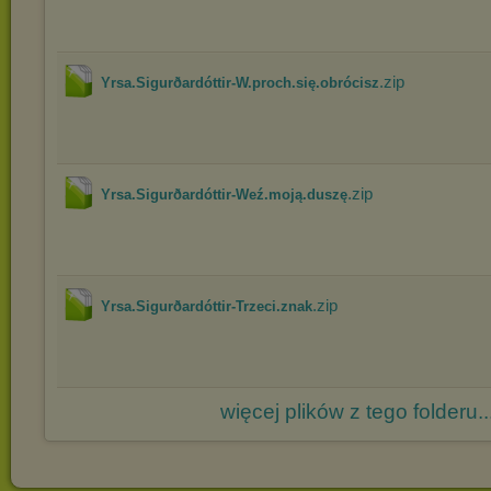
.zip
Yrsa.Sigurðardóttir-W.proch.się.obrócisz
.zip
Yrsa.Sigurðardóttir-Weź.moją.duszę
.zip
Yrsa.Sigurðardóttir-Trzeci.znak
więcej plików z tego folderu..