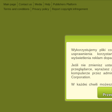
Main page
Contact us
Media
Help
Publishers Platform
Terms and conditions
Privacy policy
Report copyright infringement
Wykorzystujemy pliki c
usprawnienia korzyst
wyświetlenia reklam dop
Jeśli nie zmienisz ust
przeglądarce, wyrażasz
komputerze przez admin
Corporation.
W każdej chwili możesz
cookies w swojej przeglą
w naszej Pol
Prze
http://chomikuj.pl/Polity
Jednocześnie informuje
może spowodować ogr
Chomikuj.pl.