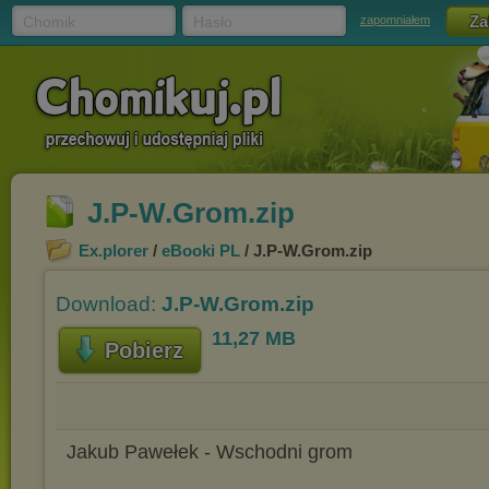
Chomik
Hasło
zapomniałem
J.P-W.Grom.zip
Ex.plorer
/
eBooki PL
/ J.P-W.Grom.zip
Download:
J.P-W.Grom.zip
11,27 MB
Pobierz
Jakub Pawełek - Wschodni grom