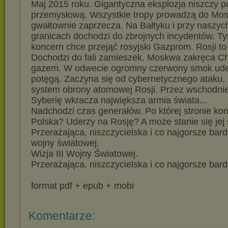
Maj 2015 roku. Gigantyczna eksplozja niszczy p
przemysłową. Wszystkie tropy prowadzą do Mos
gwałtownie zaprzecza. Na Bałtyku i przy naszy
granicach dochodzi do zbrojnych incydentów. T
koncern chce przejąć rosyjski Gazprom. Rosji to
Dochodzi do fali zamieszek. Moskwa zakręca C
gazem. W odwecie ogromny czerwony smok ude
potęgą. Zaczyna się od cybernetycznego ataku, k
system obrony atomowej Rosji. Przez wschodnie
Syberię wkracza największa armia świata...
Nadchodzi czas generałów. Po której stronie konf
Polska? Uderzy na Rosję? A może stanie się jej
Przerażająca, niszczycielska i co najgorsze bardz
wojny światowej.
Wizja III Wojny Światowej.
Przerażająca, niszczycielska i co najgorsze bard
format pdf + epub + mobi
Komentarze: