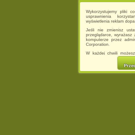
Wykorzystujemy pliki c
usprawnienia korzyst
wyświetlenia reklam dop
Jeśli nie zmienisz ust
przeglądarce, wyrażasz
komputerze przez admin
Corporation.
W każdej chwili możesz
cookies w swojej przeglą
w naszej Pol
Prze
http://chomikuj.pl/Polity
Jednocześnie informuje
może spowodować ogr
Chomikuj.pl.
W przypadku braku twojej
prosimy o opuszczenie se
Wykorzystanie plików c
(dostosowanie reklam do
działań marketingowych).
Wyrażenie sprzeciwu spo
będzie dopasowana do Tw