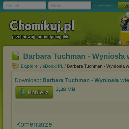
Chomik
Hasło
zapomniałem
Barbara Tuchman - Wyniosła 
Ex.plorer
/
eBooki PL
/ Barbara Tuchman - Wyniosła w
Download:
Barbara Tuchman - Wyniosła wie
3,38 MB
Pobierz
Komentarze: