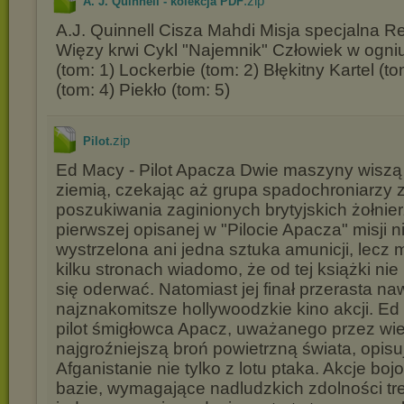
.zip
A. J. Quinnell - kolekcja PDF
A.J. Quinnell Cisza Mahdi Misja specjalna Re
Więzy krwi Cykl "Najemnik" Człowiek w ogni
(tom: 1) Lockerbie (tom: 2) Błękitny Kartel (t
(tom: 4) Piekło (tom: 5)
.zip
Pilot
Ed Macy - Pilot Apacza Dwie maszyny wisz
ziemią, czekając aż grupa spadochroniarzy
poszukiwania zaginionych brytyjskich żołni
pierwszej opisanej w "Pilocie Apacza" misji n
wystrzelona ani jedna sztuka amunicji, lecz 
kilku stronach wiadomo, że od tej książki ni
się oderwać. Natomiast jej finał przerasta na
najznakomitsze hollywoodzkie kino akcji. Ed 
pilot śmigłowca Apacz, uważanego przez wie
najgroźniejszą broń powietrzną świata, opis
Afganistanie nie tylko z lotu ptaka. Akcje boj
bazie, wymagające nadludzkich zdolności tren