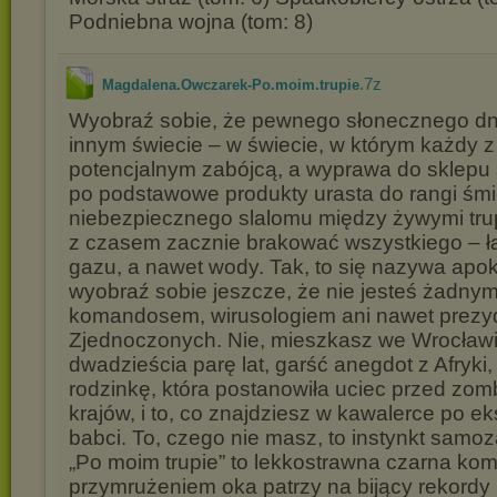
Podniebna wojna (tom: 8)
.7z
Magdalena.Owczarek-Po.moim.trupie
Wyobraź sobie, że pewnego słonecznego dni
innym świecie – w świecie, w którym każdy z
potencjalnym zabójcą, a wyprawa do sklep
po podstawowe produkty urasta do rangi śmie
niebezpiecznego slalomu między żywymi tru
z czasem zacznie brakować wszystkiego – łą
gazu, a nawet wody. Tak, to się nazywa apok
wyobraź sobie jeszcze, że nie jesteś żadny
komandosem, wirusologiem ani nawet prez
Zjednoczonych. Nie, mieszkasz we Wrocław
dwadzieścia parę lat, garść anegdot z Afryki
rodzinkę, która postanowiła uciec przed zom
krajów, i to, co znajdziesz w kawalerce po e
babci. To, czego nie masz, to instynkt sam
„Po moim trupie” to lekkostrawna czarna kom
przymrużeniem oka patrzy na bijący rekordy