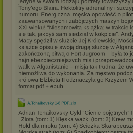
jedyne w swoim rodzaju portrety towarzyszy br
Tony’ego Blaira. Hektolitry adrenaliny i szcz
humoru. Energiczna, męska opowieść o pilot
zaawansowanych i zabójczych maszyn bojo
XXI wieku! "Niesamowita książka; w trakcie l
się tak, jakbyś sam siedział w kokpicie". A
Macy spędził w służbie Jej Królewskiej Mości
książce opisuje swoją drugą służbę w Afgani
zakończoną bitwą o Fort Jugroom – była to j
najniebezpieczniejszych misji przeprowadzo
walk w Afganistanie – misja tak trudna, że u
niemożliwą do wykonania. Za męstwo podczas
królowa Elżbieta II odznaczyła go Krzyżem
format pdf + epub
.zip
A.Tchaikovsky 1-8 PDF
Adrian Tchaikovsky Cykl "Cienie pojętnych" 
i Złota (tom: 1) Klęska ważki (tom: 2) Krew mo
Hołd dla mroku (tom: 4) Ścieżka Skarabeusza
Morska straż (tom: 6) Spadkobiercy ostrza (t