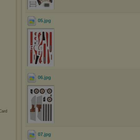
05
.jpg
06
.jpg
Card
07
.jpg