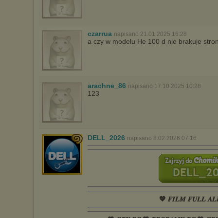
czarrua
napisano 21.01.2025 16:28
a czy w modelu He 100 d nie brakuje stro
arachne_86
napisano 17.10.2025 10:28
123
DELL_2026
napisano 8.02.2026 07:16
💖 𝑭𝑰𝑳𝑴 𝑭𝑼𝑳𝑳 𝑨𝑳