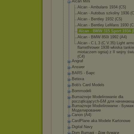
Alcan Mini
Alcan - Ambulans 1934 (C5)
Alcan - Autobus szkolny 1936 (C
Alcan - Bentley 1932 (C5)
Alcan - Bentley LeMans 1930 (C
Alcan - BMW 315 Sport 1934 (
Alcan - BMW 850i 1992 (A4)
Alcan - C.L.3 (C.V.35) Light arm
flamethrowe
r 1938 włoska tankie
miotaczem ognia) z II wojny świ
(C4)
Angraf
Answer
BARS - Барс
Betexa
Bob's Card Models
Bommodeli
Bumażnoje Modelirowanie dla
początkujących
-БМ для начинаю
Bumażnoje Modielirowanie - Бума
Моделирование
Canon (A4)
CardPlane aka Modele Kartonowe
Digital Navy
Dom Bumagi - Дом бумаги