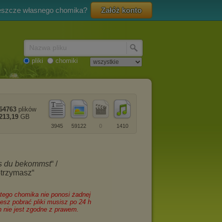
eszcze własnego chomika?
Załóż konto
Nazwa pliku
pliki
chomiki
64763
plików
213,19
GB
3945
59122
0
1410