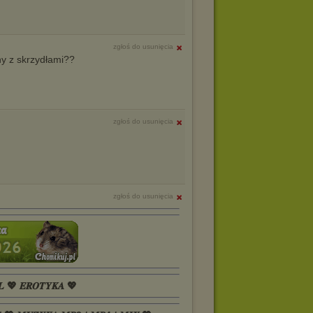
zgłoś do usunięcia
ny z skrzydłami??
zgłoś do usunięcia
zgłoś do usunięcia
𝑳 💖 𝑬𝑹𝑶𝑻𝒀𝑲𝑨 💖