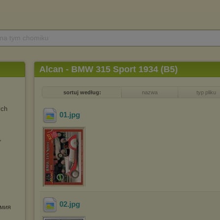
 na tym chomiku
Alcan - BMW 315 Sport 1934 (B5)
sortuj według:
nazwa
typ pliku
ych
01
.jpg
,
02
.jpg
мия