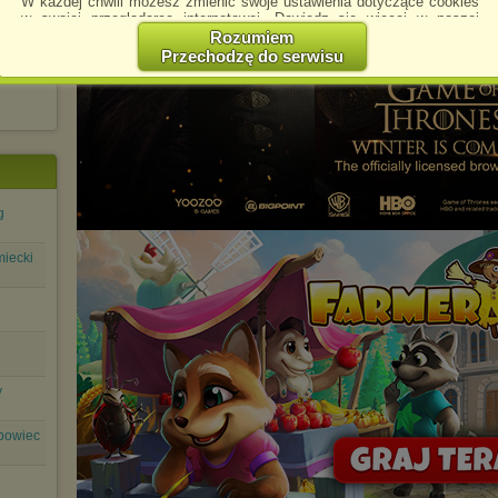
W każdej chwili możesz zmienić swoje ustawienia dotyczące cookies
w swojej przeglądarce internetowej. Dowiedz się więcej w naszej
Polityce Prywatności -
http://chomikuj.pl/PolitykaPrywatnosci.aspx
.
Rozumiem
Przechodzę do serwisu
Jednocześnie informujemy że zmiana ustawień przeglądarki może
spowodować ograniczenie korzystania ze strony Chomikuj.pl.
W przypadku braku twojej zgody na akceptację cookies niestety
prosimy o opuszczenie serwisu chomikuj.pl.
Wykorzystanie plików cookies
przez
Zaufanych Partnerów
(dostosowanie reklam do Twoich potrzeb, analiza skuteczności działań
marketingowych).
g
Wyrażenie sprzeciwu spowoduje, że wyświetlana Ci reklama nie
będzie dopasowana do Twoich preferencji, a będzie to reklama
miecki
wyświetlona przypadkowo.
Istnieje możliwość zmiany ustawień przeglądarki internetowej w
sposób uniemożliwiający przechowywanie plików cookies na
urządzeniu końcowym. Można również usunąć pliki cookies,
dokonując odpowiednich zmian w ustawieniach przeglądarki
internetowej.
Pełną informację na ten temat znajdziesz pod adresem
y
http://chomikuj.pl/PolitykaPrywatnosci.aspx
.
bowiec