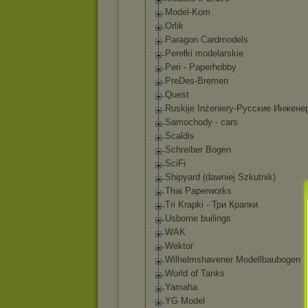
Model-Kom
Orlik
Paragon Cardmodels
Perełki modelarskie
Peri - Paperhobby
PreDes-Bremen
Quest
Ruskije Inżeniery-Русс
кие Инжене
Samochody - cars
Scaldis
Schreiber Bogen
SciFi
Shipyard (dawniej Szkutnik)
Thai Paperworks
Tri Krapki - Три Крапки
Usborne builings
WAK
Wektor
Wilhelmshavene
r Modellbaubogen
World of Tanks
Yamaha
YG Model