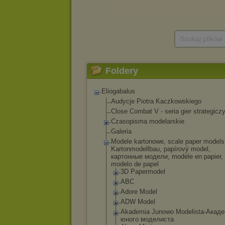
Szukaj plików
Foldery
Eliogabalus
Audycje Piotra Kaczkowskiego
Close Combat V - seria gier strategicz
Czasopisma modelarskie
Galeria
Modele kartonowe, scale paper models
Kartonmodellbau, papírový model,
картонные модели, modèle en papier,
modelo de papel
3D Papermodel
ABC
Adore Model
ADW Model
Akademia Junowo Modelista-Акад
е
юного моделиста