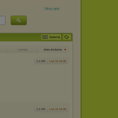
Ukryj opis
Galeria
rozmiar
data dodania
0,9 MB
1 lut 16 10:48
0,9 MB
1 lut 16 10:48