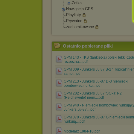
Zetka
Nawigacja GPS
Playlisty
Prywatne
zachomikowane
Ostatnio pobierane pliki
GPM 143 - TKS (tankietka) polski lekki czoł
rozpozna....pdf
GPM 009 - Junkers Ju 87 B-2 'Tropical' nie
samo....pdf
GPM 213 - Junkers Ju-87 D-3 niemiecki
bombowiec nurku....pdf
GPM 282 - Junkers Ju 87 'Stuka' R2
(Reichsweite) niem....pdf
GPM 940 - Niemiecki bombowiec nurkując
Junkers Ju-87....pdf
GPM 070 - Junkers Ju-87 G niemiecki bom
nurkują....pdf
Modelarz 1984-10.pdf