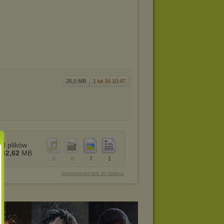
26,0 MB
1 lut 16 10:47
8
plików
32,62
MB
0
0
7
1
bezpośredni link do folderu