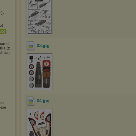
5)
5)
B5)
oured
03
.jpg
tka (z
atowej
04
.jpg
щих
жное