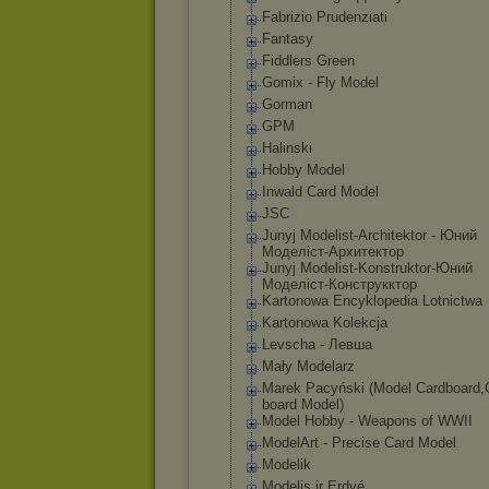
Fabrizio Prudenziati
Fantasy
Fiddlers Green
Gomix - Fly Model
Gorman
GPM
Halinski
Hobby Model
Inwald Card Model
JSC
Junyj Modelist-Archi
tektor - Юний
Моделіст-Архит
ектор
Junyj Modelist-Konst
ruktor-Юний
Моделіст-Конст
рукктор
Kartonowa Encyklopedia Lotnictwa
Kartonowa Kolekcja
Levscha - Левша
Mały Modelarz
Marek Pacyński (Model Cardboard,
board Model)
Model Hobby - Weapons of WWII
ModelArt - Precise Card Model
Modelik
Modelis ir Erdvé