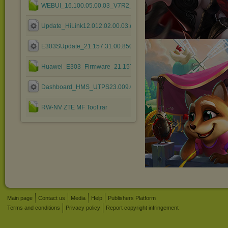
WEBUI_16.100.05.00.03_V7R2_CPIO_Mod1.4.rar
Update_HiLink12.012.02.00.03.exe
E303SUpdate_21.157.31.00.850.B757.exe
Huawei_E303_Firmware_21.157.31.00.588.B757.7z
Dashboard_HMS_UTPS23.009.09.00.983_for_E3276.exe
RW-NV ZTE MF Tool.rar
Main page
Contact us
Media
Help
Publishers Platform
Terms and conditions
Privacy policy
Report copyright infringement