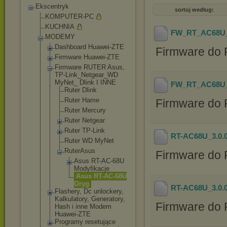
Ekscentryk
sortuj według:
KOMPUTER-PC
KUCHNIA
FW_RT_AC68U_
MODEMY
Dashboard Huawei-ZTE
Firmware do 
Firmware Huawei-ZTE
Firmware RUTER Asus,
TP-Link_Netgea
r_WD
MyNet_ Dlink I INNE
FW_RT_AC68U_
Ruter Dlink
Ruter Hame
Firmware do 
Ruter Mercury
Ruter Netgear
Ruter TP-Link
RT-AC68U_3.0.0
Ruter WD MyNet
RuterAsus
Firmware do 
Asus RT-AC-68
U
Modyfika
cje
Asus RT-AC-68
U
Oryg
RT-AC68U_3.0.0
Flashery, Dc unlockery,
Kalkulatory, Generatory,
Firmware do 
Hash i inne Modem
Huawei-ZTE
Programy resetujące