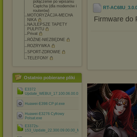
połączenie po wpisaniu
Captcha (dla modemów i
RT-AC68U_3.0.0
routerów)
MOTORYZACJA-MECHA
Firmware do 
NIKA
NAJLEPSZE TAPETY
PULPITU
Privat
RÓŻNE-NIEZBĘDNE
ROZRYWKA
SPORT-ZDROWIE
TELEFONY
Ostatnio pobierane pliki
E3372
Update_WEBUI_17.100.06.00.03_V7R2_CPIO_Mod1.3.rar
Huawei-E398 CP pl.exe
Huawei-E3276 Cyfrowy
Polsat.exe
E3372s-
153_Update_22.300.09.00.00_M_AT_03.rar