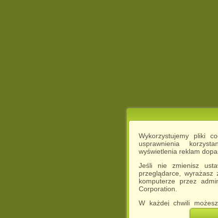
Wykorzystujemy pliki c
usprawnienia korzyst
wyświetlenia reklam dop
Jeśli nie zmienisz ust
przeglądarce, wyrażasz
komputerze przez admin
Corporation.
W każdej chwili możesz
cookies w swojej przeglą