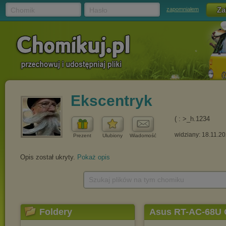
Chomik
Hasło
zapomniałem
Ekscentryk
( : >_h.1234
widziany: 18.11.2
Prezent
Ulubiony
Wiadomość
Opis został ukryty.
Pokaż opis
Szukaj plików na tym chomiku
Foldery
Asus RT-AC-68U 