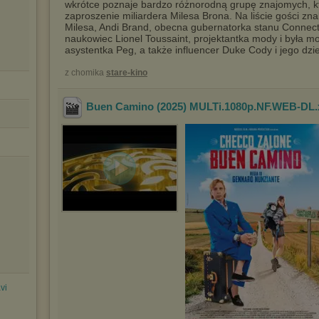
wkrótce poznaje bardzo różnorodną grupę znajomych, któr
zaproszenie miliardera Milesa Brona. Na liście gości zna
Milesa, Andi Brand, obecna gubernatorka stanu Connecti
naukowiec Lionel Toussaint, projektantka mody i była mo
asystentka Peg, a także influencer Duke Cody i jego dz
z chomika
stare-kino
Buen Camino (2025) MULTi.1080p.NF.WEB-DL.
vi