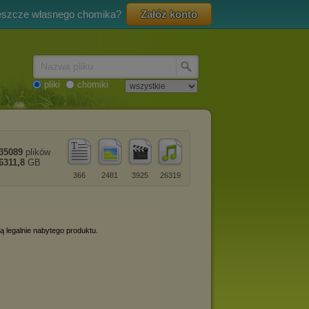
eszcze własnego chomika?
Załóż konto
Nazwa pliku
pliki
chomiki
35089
plików
6311,8
GB
366
2481
3925
26319