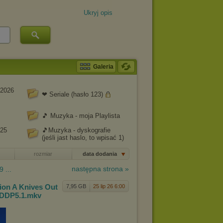
Ukryj opis
Galeria
 2026
❤ Seriale (hasło 123)
🎵 Muzyka - moja Playlista
025
🎵Muzyka - dyskografie
(jeśli jast haslo, to wpisać 1)
rozmiar
data dodania
następna strona »
9 ...
nion
A Knives Out
7,95 GB
25 lip 26 6:00
.DDP5.1
.mkv