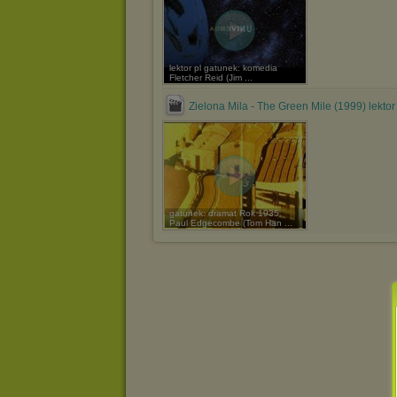
lektor pl gatunek: komedia
Fletcher Reid (Jim ...
Zielona Mila - The Green Mile (1999) lektor
gatunek: dramat Rok 1935.
Paul Edgecombe (Tom Han ...