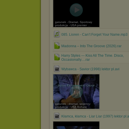
gatunek - Dramat, Sportowy
produkcja - USA premier ...
085. Lioren - Can’t Forget Your Name.mp3
Madonna – Into The Groove (2026).rar
Harry Styles — Kiss All The Time. Disco,
Occasionally.....rar
Wybawca - Savior (1998) lektor pl.avi
gatunek - dramat, wojenny
produkcja - USA Bohate ...
Kłamca, kłamca - Liar Liar (1997) lektor pl.a