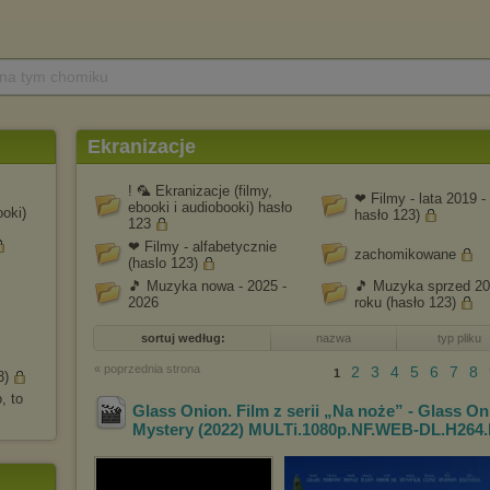
 na tym chomiku
Ekranizacje
! 🦜 Ekranizacje (filmy,
❤ Filmy - lata 2019 -
ebooki i audiobooki) hasło
ooki)
hasło 123)
123
❤ Filmy - alfabetycznie
zachomikowane
(haslo 123)
🎵 Muzyka nowa - 2025 -
🎵 Muzyka sprzed 2
2026
roku (hasło 123)
sortuj według:
nazwa
typ pliku
« poprzednia strona
2
3
4
5
6
7
8
1
3)
, to
Glass Onion. Film z serii „Na noże” - Glass O
Mystery (2022) MULTi.1080p.NF.WEB-DL.
H264