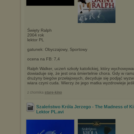
Święty Ralph
2004 rok
lektor PL
gatunek: Obyczajowy, Sportowy
ocena na FB: 7,4
Ralph Walker, uczeń szkoły katolickiej, który wychowyw
dowiaduje się, że jest ona śmiertelnie chora. Gdy w ra
drużyny biegów przełajowych, decyduje się podjąć wyz
wiara czyni cuda. Wierzy że jego matka wyzdrowieje jeśl
z chomika
stare-kino
Szaleństwo Króla Jerzego - The Madness of K
Lektor PL
.avi