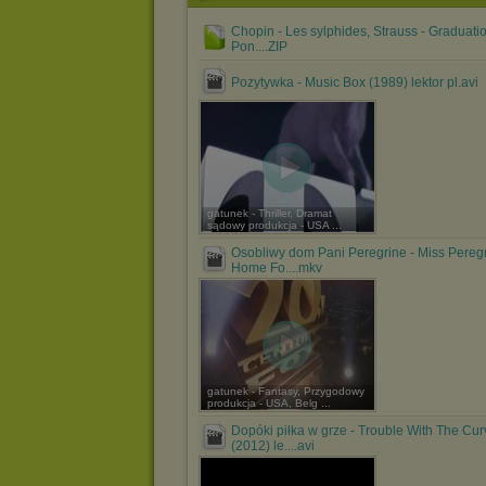
Chopin - Les sylphides, Strauss - Graduatio
Pon....ZIP
Pozytywka - Music Box (1989) lektor pl.avi
gatunek - Thriller, Dramat
sądowy produkcja - USA ...
Osobliwy dom Pani Peregrine - Miss Peregr
Home Fo....mkv
gatunek - Fantasy, Przygodowy
produkcja - USA, Belg ...
Dopóki piłka w grze - Trouble With The Cur
(2012) le....avi