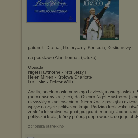
gatunek: Dramat, Historyczny, Komedia, Kostiumowy
na podstawie Alan Bennett (sztuka)
Obsada:
Nigel Hawthorne - Król Jerzy III
Helen Mirren - Królowa Charlotte
Ian Holm - Doktor Willis
Anglia, przełom osiemnastego i dziewiętnastego wieku. B
(nominowany za tę rolę do Oscara Nigel Hawthorne) z
niezwykłym zachowaniem. Niegroźne z początku dziwac
wpływ na życie polityczne kraju. Rodzina królewska i dw
znaleźć lekarstwo na postępującą demencję. Jednocześn
polityczni króla, którzy próbują doprowadzić do jego abdy
z chomika
stare-kino