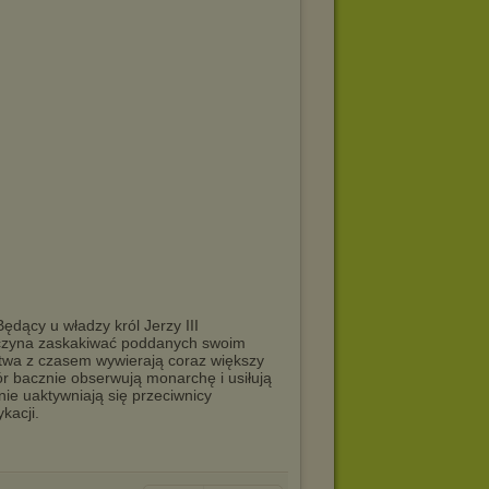
ędący u władzy król Jerzy III
aczyna zaskakiwać poddanych swoim
twa z czasem wywierają coraz większy
ór bacznie obserwują monarchę i usiłują
ie uaktywniają się przeciwnicy
kacji.