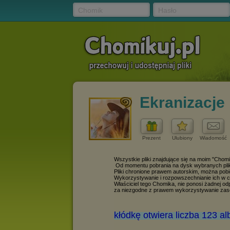
Chomik
Hasło
Ekranizacje
Prezent
Ulubiony
Wiadomość