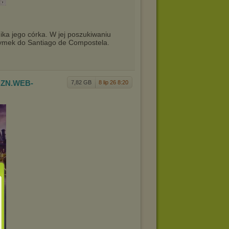
ika jego córka. W jej poszukiwaniu
zymek do Santiago de Compostela.
AMZN.WE
B-
7,82 GB
8 lip 26 8:20