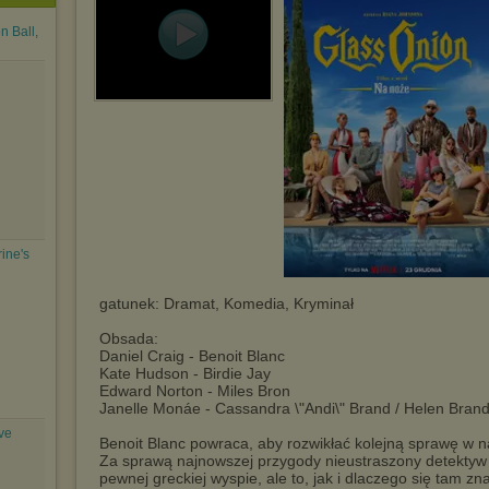
n Ball,
ine's
gatunek: Dramat, Komedia, Kryminał
Obsada:
Daniel Craig - Benoit Blanc
Kate Hudson - Birdie Jay
Edward Norton - Miles Bron
Janelle Monáe - Cassandra \"Andi\" Brand / Helen Bran
ve
Benoit Blanc powraca, aby rozwikłać kolejną sprawę w
Za sprawą najnowszej przygody nieustraszony detektyw t
pewnej greckiej wyspie, ale to, jak i dlaczego się tam zna