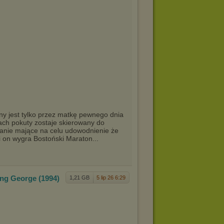
any jest tylko przez matkę pewnego dnia
mach pokuty zostaje skierowany do
wanie mające na celu udowodnienie że
i on wygra Bostoński Maraton...
ing Geo
rge (1994)
1,21 GB
5 lip 26 6:29