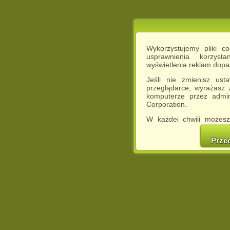
Wykorzystujemy pliki c
usprawnienia korzyst
wyświetlenia reklam dop
Jeśli nie zmienisz ust
przeglądarce, wyrażasz
komputerze przez admin
Corporation.
W każdej chwili możesz
cookies w swojej przeglą
w naszej Pol
Prze
http://chomikuj.pl/Polity
Jednocześnie informuje
może spowodować ogr
Chomikuj.pl.
W przypadku braku twojej
prosimy o opuszczenie se
Wykorzystanie plików c
(dostosowanie reklam do
działań marketingowych).