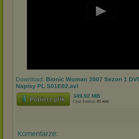
Play
Video
Download:
Bionic Woman 2007 Sezon 1 DV
Napisy PL S01E02.avi
349,92 MB
Pobierz plik
Czas trwania:
41 min
Komentarze: