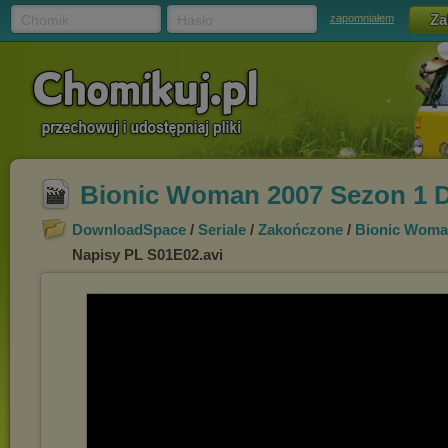
Chomik
Hasło
zapomniałem
Bionic Woman 2007 Sezon 1 D
DownloadSpace
/
Seriale
/
Zakończone
/
Bionic Woma
Napisy PL S01E02.avi