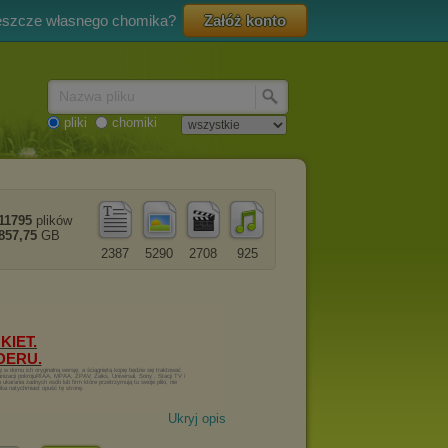
eszcze własnego chomika?
Załóż konto
Nazwa pliku
pliki
chomiki
11795
plików
857,75
GB
2387
5290
2708
925
Ukryj opis