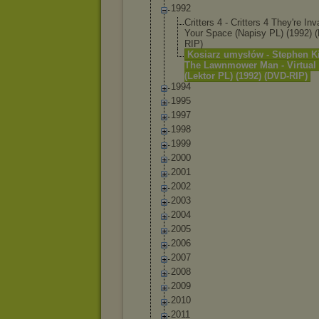
1992
Critters 4 - Critters 4 They're In
Your Space (Napisy PL) (1992) 
RIP)
Kosiarz umysłów - Stephen K
The Lawnmower Man - Virtual
(Lektor PL) (1992) (DVD-RIP)
1994
1995
1997
1998
1999
2000
2001
2002
2003
2004
2005
2006
2007
2008
2009
2010
2011