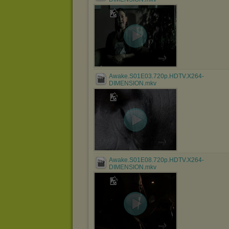
Awake.S01E03.720p.HDTV.X264-
DIMENSION.mkv
Awake.S01E08.720p.HDTV.X264-
DIMENSION.mkv