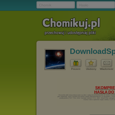
Chomik
Hasło
DownloadS
Prezent
Ulubiony
Wiadomość