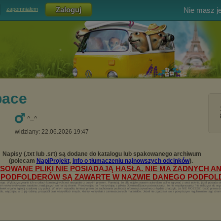
Nie masz j
zapomniałem
pace
^..^
widziany: 22.06.2026 19:47