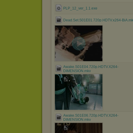
PLP_12_ver_1.1.exe
Dead.Set.S01E01.720p.HDTV.x264-BiA.m
Awake.S01E04.720p.HDTV.X264-
DIMENSION.mkv
Awake.S01E06.720p.HDTV.X264-
DIMENSION.mkv