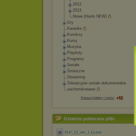
2012
2013
Nowe (Hasło NEW)
Gry
Karaoke
Komiksy
Kursy
Muzyka
Playlisty
Programy
Seriale
Śmieszne
Streaming
Telewizyjne seriale dokumentalne
zachomikowane
Pokazuj foldery i treści
Ostatnio pobierane pliki
PLP_12_ver_1.1a.exe