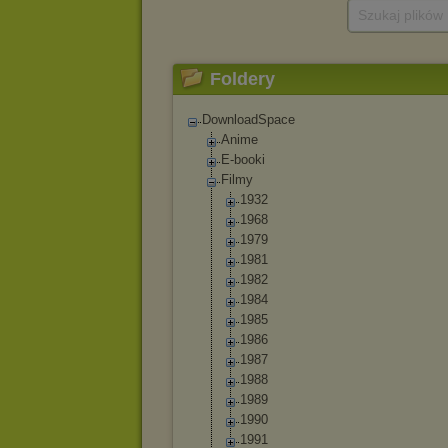
Szukaj plików
Foldery
DownloadSpace
Anime
E-booki
Filmy
1932
1968
1979
1981
1982
1984
1985
1986
1987
1988
1989
1990
1991