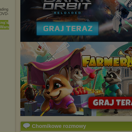
vading
(DVD-
ing's
 Wars
Chomikowe rozmowy