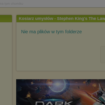
 na tym chomiku
Kosiarz umysłów - Stephen King's The La
(Lektor PL) (1992) (DVD-RIP)
Nie ma plików w tym folderze