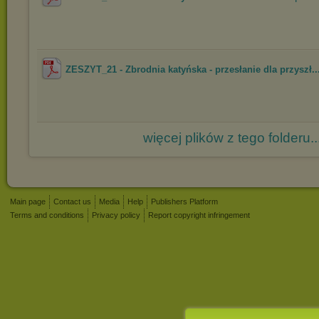
ZESZYT_21 - Zbrodnia katyńska - przesłanie dla przyszł..
więcej plików z tego folderu..
Main page
Contact us
Media
Help
Publishers Platform
Terms and conditions
Privacy policy
Report copyright infringement