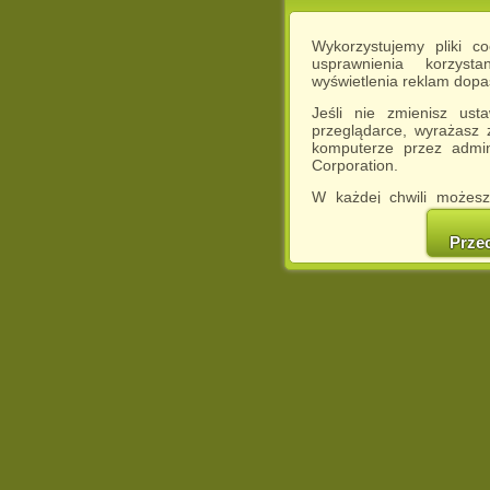
Wykorzystujemy pliki c
usprawnienia korzyst
wyświetlenia reklam dop
Jeśli nie zmienisz ust
przeglądarce, wyrażasz
komputerze przez admin
Corporation.
W każdej chwili możesz
cookies w swojej przeglą
w naszej Pol
Prze
http://chomikuj.pl/Polity
Jednocześnie informuje
może spowodować ogr
Chomikuj.pl.
W przypadku braku twojej
prosimy o opuszczenie se
Wykorzystanie plików c
(dostosowanie reklam do
działań marketingowych).
Wyrażenie sprzeciwu spo
będzie dopasowana do Tw