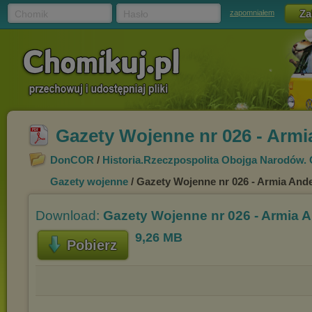
Chomik
Hasło
zapomniałem
Gazety Wojenne nr 026 - Armi
DonCOR
/
Historia.Rzeczpospolita Obojga Narodów. 
Gazety wojenne
/ Gazety Wojenne nr 026 - Armia And
Download:
Gazety Wojenne nr 026 - Armia 
9,26 MB
Pobierz