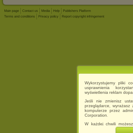
Main page
Contact us
Media
Help
Publishers Platform
Terms and conditions
Privacy policy
Report copyright infringement
Wykorzystujemy pliki c
usprawnienia korzyst
wyświetlenia reklam dop
Jeśli nie zmienisz ust
przeglądarce, wyrażasz
komputerze przez admin
Corporation.
W każdej chwili możesz
cookies w swojej przeglą