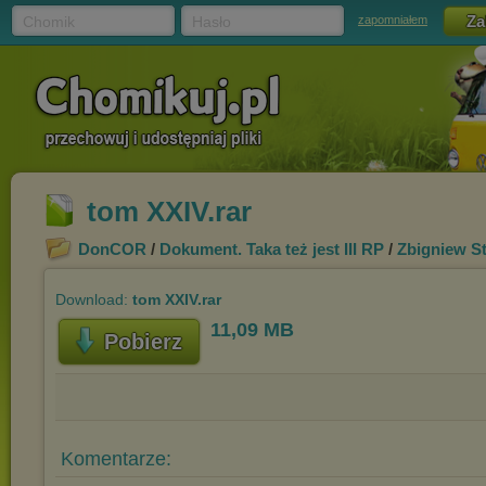
Chomik
Hasło
zapomniałem
tom XXIV.rar
DonCOR
/
Dokument. Taka też jest III RP
/
Zbigniew S
Download:
tom XXIV.rar
11,09 MB
Pobierz
Komentarze: