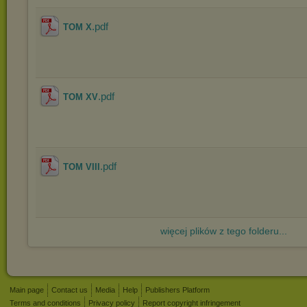
.pdf
TOM X
.pdf
TOM XV
.pdf
TOM VIII
więcej plików z tego folderu...
Main page
Contact us
Media
Help
Publishers Platform
Terms and conditions
Privacy policy
Report copyright infringement