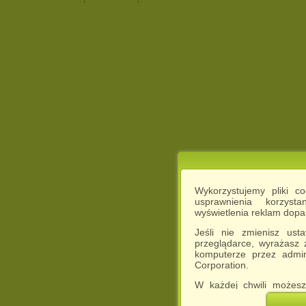
Wykorzystujemy pliki c
usprawnienia korzyst
wyświetlenia reklam dop
Jeśli nie zmienisz ust
przeglądarce, wyrażasz
komputerze przez admin
Corporation.
W każdej chwili możesz
cookies w swojej przeglą