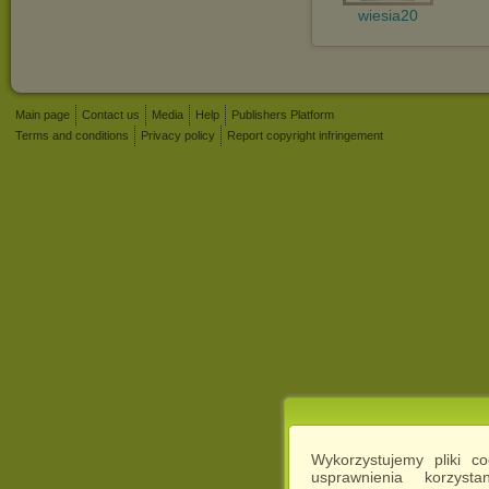
wiesia20
Main page
Contact us
Media
Help
Publishers Platform
Terms and conditions
Privacy policy
Report copyright infringement
Wykorzystujemy pliki c
usprawnienia korzyst