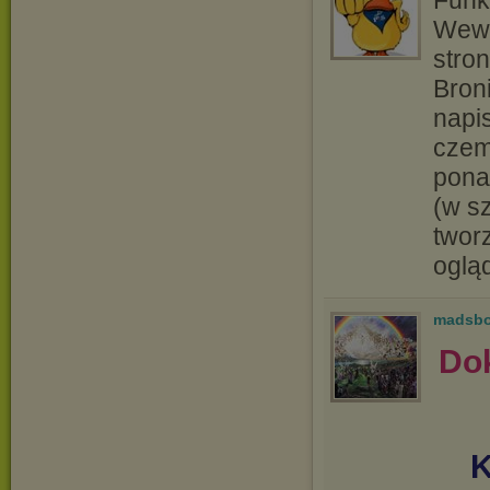
Funk
Wewn
stro
Bron
napis
czem
pona
(w sz
twor
oglą
madsb
Dok
K