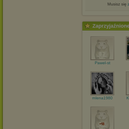
Musisz się
Zaprzyjaźnion
Pawel-st
mlena1980
K