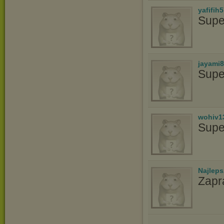
yafifih
Supe
jayami
Supe
wohiv1
Supe
Najlep
Zapr