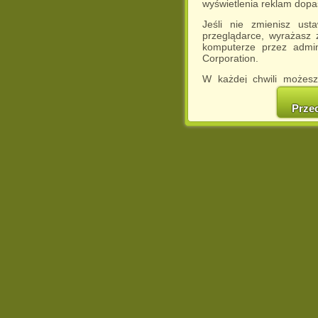
wyświetlenia reklam dop
Jeśli nie zmienisz ust
przeglądarce, wyrażasz
komputerze przez admin
Corporation.
W każdej chwili możesz
cookies w swojej przeglą
w naszej Pol
Prze
http://chomikuj.pl/Polity
Jednocześnie informuje
może spowodować ogr
Chomikuj.pl.
W przypadku braku twojej
prosimy o opuszczenie se
Wykorzystanie plików c
(dostosowanie reklam do
działań marketingowych).
Wyrażenie sprzeciwu spo
będzie dopasowana do Tw
wyświetlona przypadkowo
Istnieje możliwość zmian
sposób uniemożliwiając
urządzeniu końcowym. M