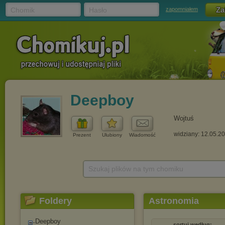
Chomik
Hasło
zapomniałem
Deepboy
Wojtuś
widziany: 12.05.2
Prezent
Ulubiony
Wiadomość
Szukaj plików na tym chomiku
Foldery
Astronomia
Deepboy
sortuj według: