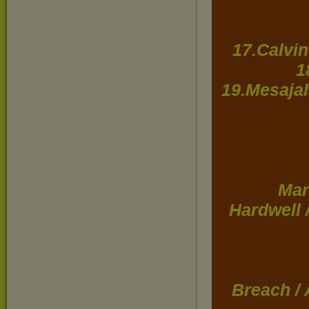
17.Calvin
1
19.Mesajah
Mar
Hardwell 
Breach /