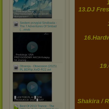
13.DJ Fres
. Produkcja:Rosja
PRZYGODOWY AKCJA SCI-FI
Bohaterem f ...
Siedem przygód Sindbada -
The 7 Adventures Of Sinbad
(....rmvb
16.Hardw
. Produkcja: USA
PRZYGODOWY AKCJA Kolejny
hit znaneg ...
19
Obsesja - Obsession (2025)
PL.BDRip.XviD-R22.avi
█ LEKTOR PL AI █ ROK
Shakira / 
PRODUKCJI: 2025 █ GAT ...
Best Of 2013 Trance - The