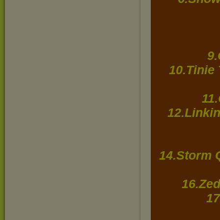
9.
10.Tinie
11
12.Linkin
14.Storm 
16.Zed
17