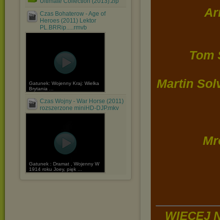
Ultimate Collection (2013).zip
Ar
Czas Bohaterow - Age of
Heroes (2011) Lektor
PL.BRRip.....rmvb
Tom 
Martin Sol
Gatunek: Wojenny Kraj: Wielka
Brytania ...
Czas Wojny - War Horse (2011)
rozszerzone miniHD-DJP.mkv
Mr
Gatunek : Dramat , Wojenny W
1914 roku Joey, pięk ...
WIĘCEJ 