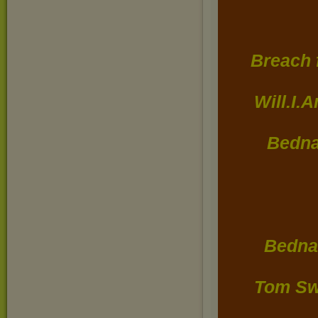
Breach 
Will.I.
Bedna
Bednar
Tom Sw