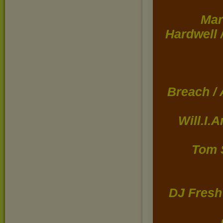
Mar
Hardwell 
Breach /
Will.I.
Tom 
DJ Fresh