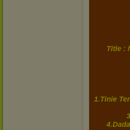
Title 
1.Tinie Te
4.Dada