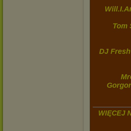
Will.I.
Tom 
DJ Fresh
Mr
Gorgon
WIĘCEJ 