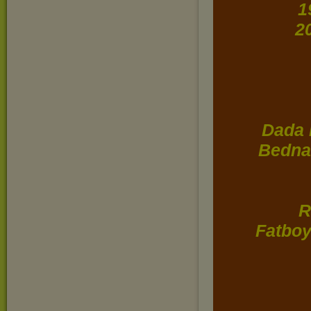
1
2
Dada 
Bednar
R
Fatboy