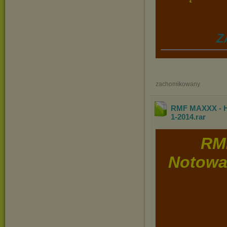
Z
zachomikowany
RMF MAXXX - Ho
1-2014
.rar
RM
Notowan