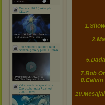
z opisem
1
Dracula. 1992 (Lektor pl)
CD1.avi
1.Show
Horror. USA 1992 Reż. Francis
Ford Coppola Wyst. Gar ...
2.Ma
1
The Shepherd Border Patrol -
Strażnik granicy [2008.l....rmvb
5.Dada
7.Bob On
. Produkcja: USA AKCJA W
8.Calvin
filmie "The Shepherd: Border ...
Zakazana Rzeczywistość -
Zapreschennaja Realnost
2009 ....rmvb
10.Mesajah