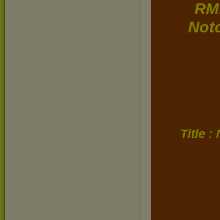
RM
Noto
Title 