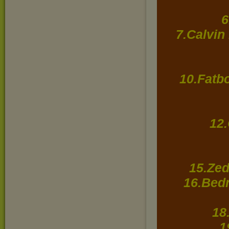
6
7.Calvin
10.Fatbo
12
15.Zed
16.Bedn
18
1