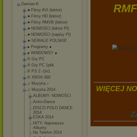
Damian-K
RMF
►Filmy AVI (lektor)
►Filmy HD (lektor)
►Filmy RMVB (lektor)
►NOWOŚCI (lektor Pl)
►NOWOŚCI (napisy Pl)
►SERIALE POLSKIE
● Programy ●
● WINDOWSY ●
® Gry PC
® Gry PC 1plik
® PS 2 -1in1
® XBOX-360
♫ Muzyka ♪
WIĘCEJ NO
♫ Muzyka 2014
ALBUMY- NOWOŚCI
Astro-Dance
DISCO POLO DANCE
2014
Z
ESKA 2014
HITY- Najnowsze
Albumy
Na Telefon 2014