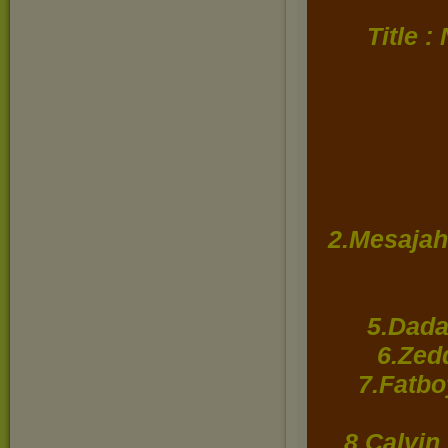
Title 
2.Mesajah
5.Dada
6.Zed
7.Fatbo
8.Calvin