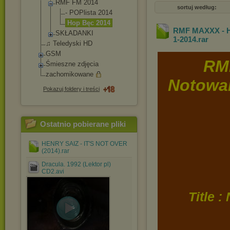
RMF FM 2014
sortuj według:
- POPlista 2014
Hop Bęc 2014
RMF MAXXX - Ho
SKŁADANKI
1-2014
.rar
♫ Teledyski HD
GSM
RM
Śmieszne zdjęcia
zachomikowane
Notowan
Pokazuj foldery i treści
Ostatnio pobierane pliki
HENRY SAIZ - IT'S NOT OVER
(2014).rar
Dracula. 1992 (Lektor pl)
CD2.avi
Title 