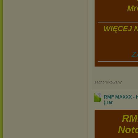
Mr
WIĘCEJ 
Z
zachomikowany
RMF MAXXX - Ho
)
.rar
RM
Noto