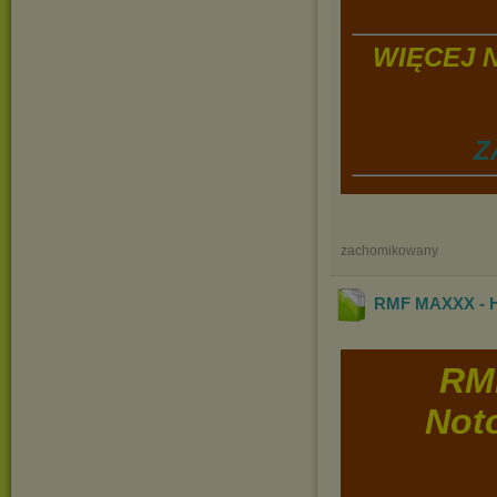
WIĘCEJ 
Z
zachomikowany
RMF MAXXX - Ho
RM
Noto