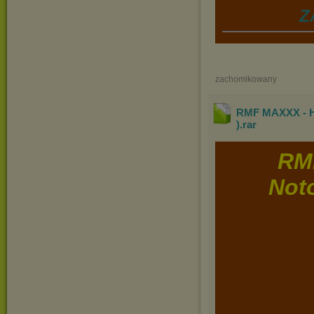
Z
zachomikowany
RMF MAXXX - Ho
)
.rar
RM
Noto