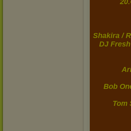
20
Shakira / 
DJ Fresh
Ar
Bob One
Tom 