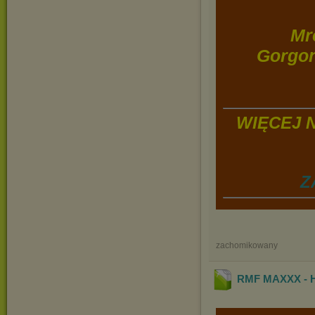
Mr
Gorgon
WIĘCEJ 
Z
zachomikowany
RMF MAXXX - H