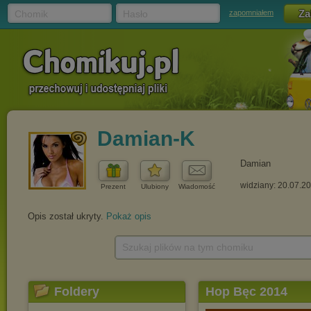
Chomik
Hasło
zapomniałem
Damian-K
Damian
widziany: 20.07.2
Prezent
Ulubiony
Wiadomość
Opis został ukryty.
Pokaż opis
Szukaj plików na tym chomiku
Foldery
Hop Bęc 2014