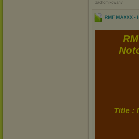
zachomikowany
RMF MAXXX - Ho
RM
Noto
Title 