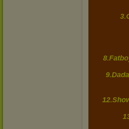
3.
8.Fatbo
9.Dada
12.Show
1