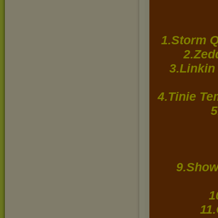
1.Storm 
2.Zed
3.Linkin
4.Tinie Te
5
9.Show
1
11