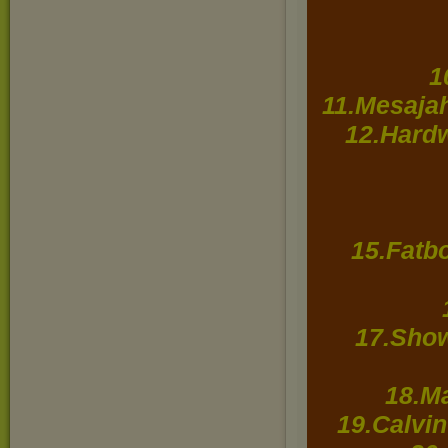
1
11.Mesaja
12.Hardw
15.Fatbo
17.Show
18.Ma
19.Calvin