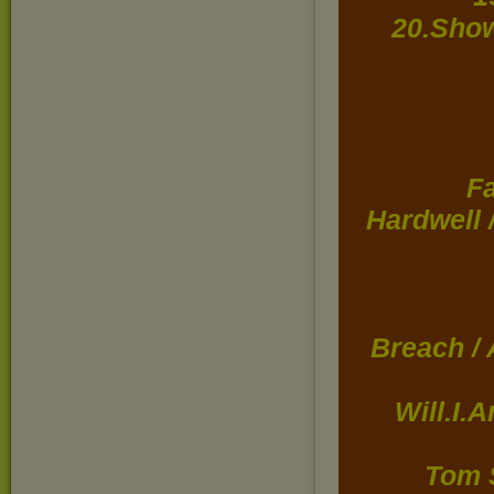
20.Show
F
Hardwell 
Breach /
Will.I.
Tom 