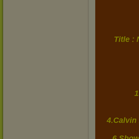
Title 
1
4.Calvin
6.Show