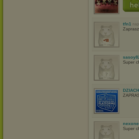
tfn1
nap
Zapras
sasoy8
Super c
DZIAC
ZAPRA
nexon
Super c