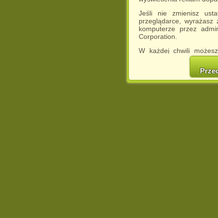
Jeśli nie zmienisz ust
przeglądarce, wyrażasz
komputerze przez admin
Corporation.
W każdej chwili możesz
cookies w swojej przeglą
w naszej Pol
Prze
http://chomikuj.pl/Polity
Jednocześnie informuje
może spowodować ogr
Chomikuj.pl.
W przypadku braku twojej
prosimy o opuszczenie se
Wykorzystanie plików c
(dostosowanie reklam do
działań marketingowych).
Wyrażenie sprzeciwu spo
będzie dopasowana do Tw
wyświetlona przypadkowo
Istnieje możliwość zmian
sposób uniemożliwiając
urządzeniu końcowym. M