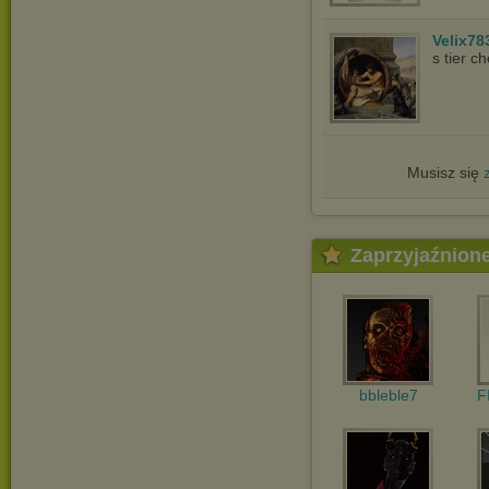
Velix78
s tier c
Musisz się
Zaprzyjaźnion
bbleble7
F