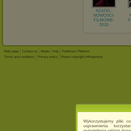
AZAZEL-
NOWOSCI-
FILMOWE-
F
2020
Main page
Contact us
Media
Help
Publishers Platform
Terms and conditions
Privacy policy
Report copyright infringement
Wykorzystujemy pliki c
usprawnienia korzyst
wyświetlenia reklam dop