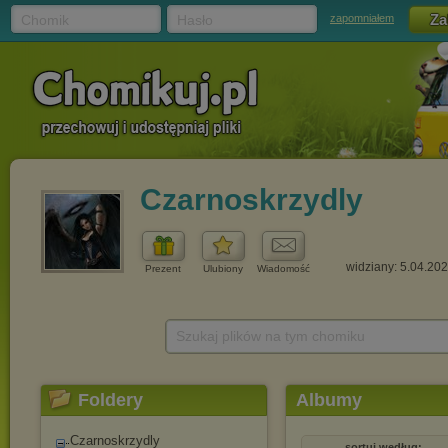
Chomik
Hasło
zapomniałem
Czarnoskrzydly
widziany: 5.04.20
Prezent
Ulubiony
Wiadomość
Szukaj plików na tym chomiku
Foldery
Albumy
Czarnoskrzydly
sortuj według: