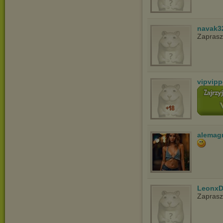
navak3
Zapras
vipvip
alemag
LeonxD
Zapras