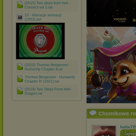
(2015) Two steps from hell -
Classics vol 2.rar
20 - Wariacje animacji
(1953).avi
(2020) Thomas Bergersen -
Humanity Chapter II.rar
Thomas Bergersen - Humanity
Chapter IV (2021).rar
(2019) Two Steps From Hell -
Dragon.rar
Chomikowe r
helix72