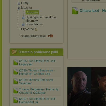
Filmy
Muzyka
Chiara Iezzi - N
Albumy
Dyskografie i kolekcje
albumów
Soundtracks
Prywatne
Pokazuj foldery i treści
Ostatnio pobierane pliki
(2015) Two Steps From Hell -
Legacy.rar
(2020) Thomas Bergersen -
Humanity - Chapter I.zip
(2019) Thomas Bergersen -
Seven.rar
Thomas Bergersen - Humanity
Chapter III (2021).rar
(2017) Two Steps From Hell -
Hammerfist.rar