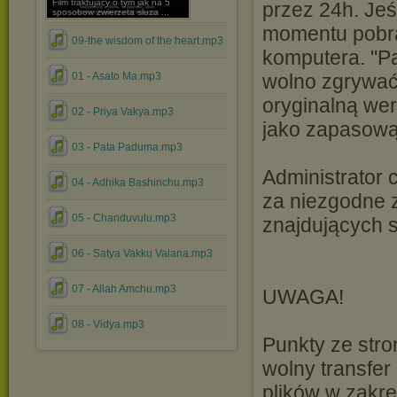
Film traktujacy o tym jak na 5
przez 24h. Jeś
sposobow zwierzeta sluza ...
momentu pobra
09-the wisdom of the heart.mp3
komputera. "Pa
01 - Asato Ma.mp3
wolno zgrywać z
oryginalną wer
02 - Priya Vakya.mp3
jako zapasową"
03 - Pata Paduma.mp3
Administrator 
04 - Adhika Bashinchu.mp3
za niezgodne
05 - Chanduvulu.mp3
znajdujących si
06 - Satya Vakku Valana.mp3
07 - Allah Amchu.mp3
UWAGA!
08 - Vidya.mp3
Punkty ze str
wolny transfer
plików w zakr