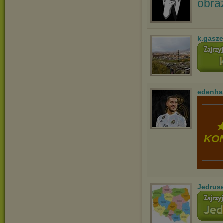
k.gasz
edenha
★
KON
Jedrus