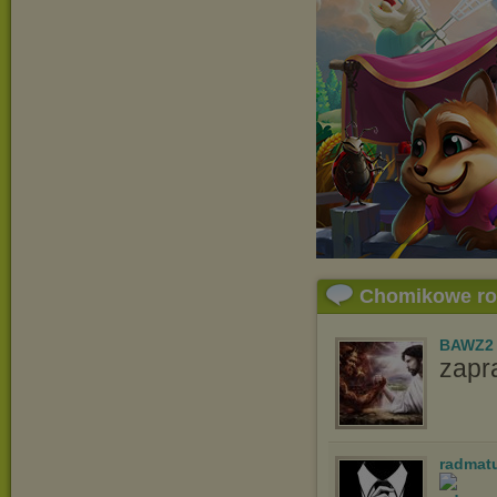
Chomikowe r
BAWZ2
zapr
radmat