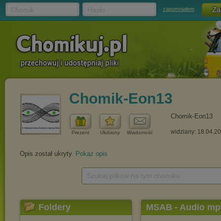
Chomik
Hasło
zapomniałem
Chomik-Eon13
Chomik-Eon13
widziany: 18.04.2
Prezent
Ulubiony
Wiadomość
Opis został ukryty.
Pokaż opis
Szukaj plików na tym chomiku
Foldery
MSAB - Audio mp