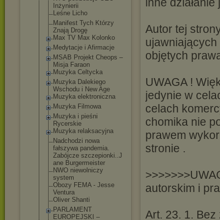
inne działanie 
Inżynierii
Leśne Licho
Manifest Tych Którzy
Autor tej stro
Znają Drogę
Max TV Max Kolonko
ujawniających 
Medytacje i Afirmacje
objętych praw
MSAB Projekt Cheops –
Misja Faraon
Muzyka Celtycka
UWAGA ! Więks
Muzyka Dalekiego
Wschodu i New Age
jedynie w cel
Muzyka elektroniczna
celach komercy
Muzyka Filmowa
Muzyka i pieśni
chomika nie p
Rycerskie
Muzyka relaksacyjna
prawem wykorz
Nadchodzi nowa
stronie .
fałszywa pandemia.
Zabójcze szczepionki..J
ane Burgermeister
NWO niewolniczy
>>>>>>>UWAGA 
system
Obozy FEMA - Jesse
autorskim i p
Ventura
Oliver Shanti
PARLAMENT
Art. 23. 1. Be
EUROPEJSKI –