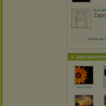
KevinP
Zapr
Musisz się
Zaprzyjaźnion
intercoma
m