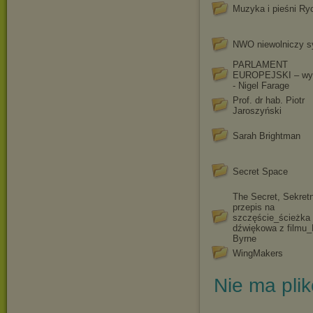
Muzyka i pieśni Ry
NWO niewolniczy 
PARLAMENT
EUROPEJSKI – wyp
- Nigel Farage
Prof. dr hab. Piotr
Jaroszyński
Sarah Brightman
Secret Space
The Secret, Sekret
przepis na
szczęście_ścieżka
dźwiękowa z filmu
Byrne
WingMakers
Nie ma pli