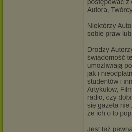
postępować z 
Autora, Twórc
Niektórzy Aut
sobie praw lub
Drodzy Autorz
świadomość tego
umożliwiają po
jak i nieodpła
studentów i i
Artykułów, Fil
radio, czy dob
się gazeta nie
że ich o to pop
Jest też pewn