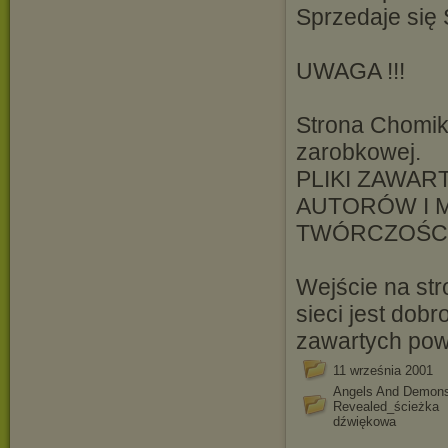
Sprzedaje się
UWAGA !!!
Strona Chomik
zarobkowej.
PLIKI ZAWAR
AUTORÓW I M
TWÓRCZOŚCI
Wejście na st
sieci jest dob
zawartych powy
11 września 2001
Angels And Demon
Revealed_ścieżka
dźwiękowa