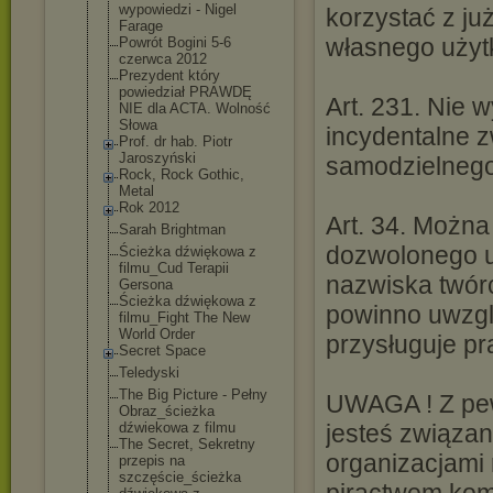
wypowiedzi - Nigel
korzystać z j
Farage
własnego użytk
Powrót Bogini 5-6
czerwca 2012
Prezydent który
powiedział PRAWDĘ
Art. 231. Nie 
NIE dla ACTA. Wolność
Słowa
incydentalne z
Prof. dr hab. Piotr
Jaroszyński
samodzielneg
Rock, Rock Gothic,
Metal
Rok 2012
Art. 34. Można
Sarah Brightman
dozwolonego u
Ścieżka dźwiękowa z
filmu_Cud Terapii
nazwiska twórc
Gersona
Ścieżka dźwiękowa z
powinno uwzglę
filmu_Fight The New
World Order
przysługuje p
Secret Space
Teledyski
The Big Picture - Pełny
UWAGA ! Z pew
Obraz_ścieżka
dźwiekowa z filmu
jesteś związan
The Secret, Sekretny
organizacjami
przepis na
szczęście_ście
żka