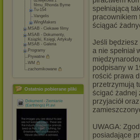
piractwem kom
dźwiękowa z
filmu_Rhonda Byrne
spełniającą tak
Tu-154
pracownikiem 
Vangelis
WingMakers
ściągać żadny
MSAB - Ciekawe filmy
MSAB - Dokumenty,
Książki, Księgi, Artykuły
Jeśli będziesz
MSAB - Galeria
a nie spełnia
Programy
Prywatne
międzynarodowe
WM
podpisany w 1
zachomikowane
rościć prawa d
przetrzymują t
Ostatnio pobierane pliki
ścigać żadnej z
przyjaciół oraz
Dokument - Ziemianie
(Earthlings) Pl.avi
zamieszczonyc
UWAGA: Zgodni
posiadające p