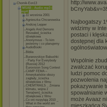
http://www.ava
Chomik-Eon13
bCnyYab&v=3
MSAB - Audio mp3 i
mp4
11 września 2001
Agnieszka Chrzanowska
Najbogatszy 1
Andrzej Lepper
widzimy w Inte
Angels And Demons
Revealed_ścież
ka
postaci i klęs
dźwiękowa
dostępnej dla 
Anonymous - To kim
jesteśmy i co planujemy
ogólnoświatowe
AudioBooki
Biblia
Buranovskiye Babushki
Wspólnie zbud
- Party For Everybody
(Russia) 2012
zwalczać korup
Eurovision Song Contest
CAMP FEMA –
ludzi pomoc do
Amerykańskie obozy
zagłady_ścieżk
a
pozwolenia na
dźwiękowa z filmu
pokazywanie tr
CHEMTRAILS _ Zmiana
klimatu, wojna z
spowalnianie 
Terra(rem)_ści
eżka
dźwiękowa z filmu
może Avaaz ni
Co oni rozpylają 2010 _
What in the world are
mieszkańca Syr
they spraying