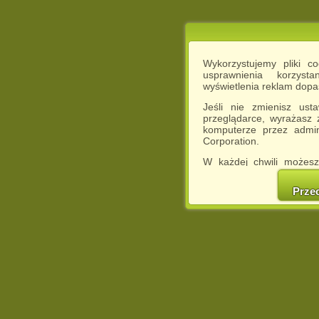
Wykorzystujemy pliki c
usprawnienia korzyst
wyświetlenia reklam dop
Jeśli nie zmienisz ust
przeglądarce, wyrażasz
komputerze przez admin
Corporation.
W każdej chwili możesz
cookies w swojej przeglą
w naszej Pol
Prze
http://chomikuj.pl/Polity
Jednocześnie informuje
może spowodować ogr
Chomikuj.pl.
W przypadku braku twojej
prosimy o opuszczenie se
Wykorzystanie plików c
(dostosowanie reklam do
działań marketingowych).