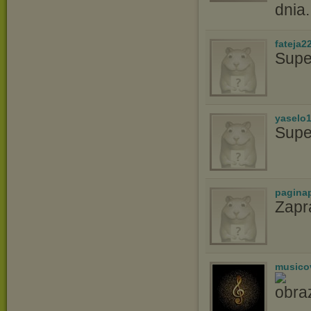
dnia.
fateja2
Supe
yaselo
Supe
pagina
Zapr
musico