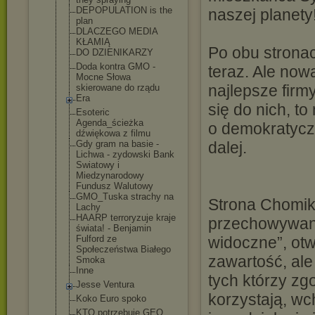
DEPOPULATION is the
naszej planety
plan
DLACZEGO MEDIA
KŁAMIĄ
Po obu strona
DO DZIENIKARZY
Doda kontra GMO -
teraz. Ale now
Mocne Słowa
najlepsze firmy
skierowane do rządu
Era
się do nich, t
Esoteric
Agenda_ścieżka
o demokratyczn
dźwiękowa z filmu
Gdy gram na basie -
dalej.
Lichwa - zydowski Bank
Swiatowy i
Miedzynarodowy
Fundusz Walutowy
GMO_Tuska strachy na
Strona Chomik
Lachy
HAARP terroryzuje kraje
przechowywania
świata! - Benjamin
Fulford ze
widoczne”, otw
Społeczeństwa Białego
zawartość, ale 
Smoka
Inne
tych którzy z
Jesse Ventura
korzystają, w
Koko Euro spoko
KTO potrzebuje GEO