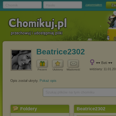
Chomik
Hasło
zapomniałem
Beatrice2302
♥♥ Beti ♥♥
widziany: 11.01.2
Prezent
Ulubiony
Wiadomość
Opis został ukryty.
Pokaż opis
Szukaj plików na tym chomiku
Foldery
Beatrice2302