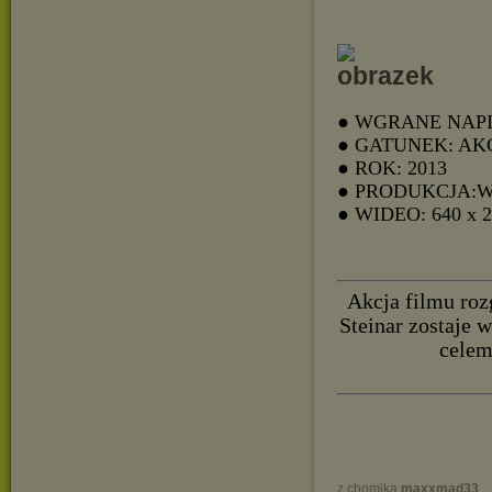
● WGRANE NAPI
● GATUNEK: AK
● ROK: 2013
● PRODUKCJA:
● WIDEO: 640 x 
Akcja filmu roz
Steinar zostaje 
celem
z chomika
maxxmad33