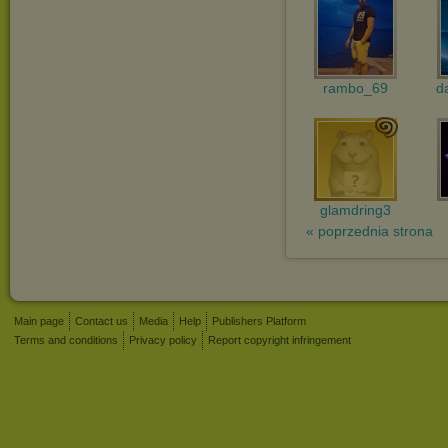
rambo_69
d
glamdring3
« poprzednia strona
Main page
Contact us
Media
Help
Publishers Platform
Terms and conditions
Privacy policy
Report copyright infringement