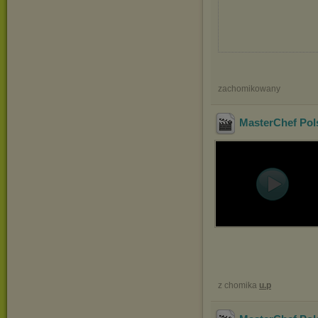
zachomikowany
MasterChef Pol
z chomika
u.p