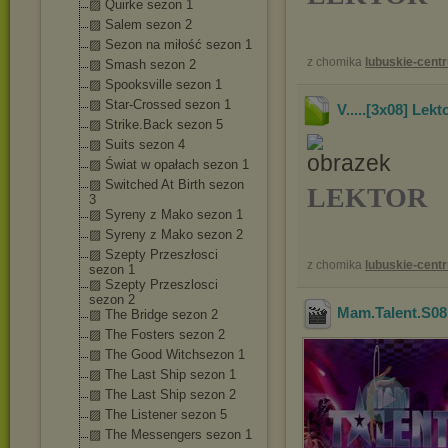
▨ Quirke sezon 1
▨ Salem sezon 2
▨ Sezon na miłość sezon 1
z chomika
lubuskie-cent
▨ Smash sezon 2
▨ Spooksville sezon 1
▨ Star-Crossed sezon 1
V.....[3x08] Lek
▨ Strike.Back sezon 5
▨ Suits sezon 4
▨ Świat w opałach sezon 1
▨ Switched At Birth sezon
LEKTOR
3
▨ Syreny z Mako sezon 1
▨ Syreny z Mako sezon 2
▨ Szepty Przeszłosci
z chomika
lubuskie-cent
sezon 1
▨ Szepty Przeszlosci
sezon 2
Mam.Talent.S0
▨ The Bridge sezon 2
▨ The Fosters sezon 2
▨ The Good Witchsezon 1
▨ The Last Ship sezon 1
▨ The Last Ship sezon 2
▨ The Listener sezon 5
▨ The Messengers sezon 1