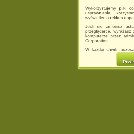
Wykorzystujemy pliki c
usprawnienia korzyst
wyświetlenia reklam dop
Jeśli nie zmienisz ust
przeglądarce, wyrażasz
komputerze przez admin
Corporation.
W każdej chwili możesz
cookies w swojej przeglą
w naszej Pol
Prze
http://chomikuj.pl/Polity
Jednocześnie informuje
może spowodować ogr
Chomikuj.pl.
W przypadku braku twojej
prosimy o opuszczenie se
Wykorzystanie plików c
(dostosowanie reklam do
działań marketingowych).
Wyrażenie sprzeciwu spo
będzie dopasowana do Tw
wyświetlona przypadkowo