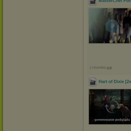
MasterChef Pol
z chomika
u.p
Hart of Dixie [2
generowanie podglądu