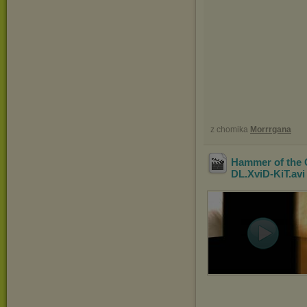
z chomika
Morrrgana
Hammer of the
DL.XviD-KiT
.av