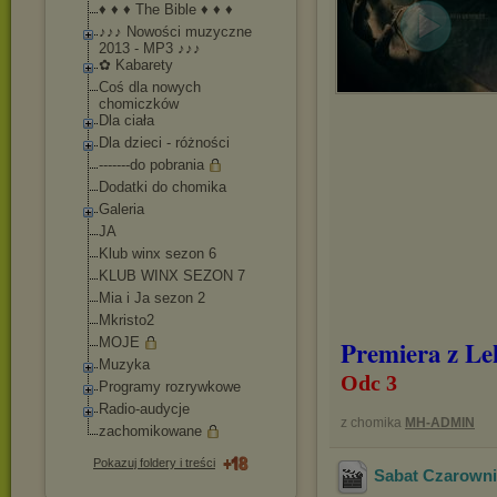
♦ ♦ ♦ The Bible ♦ ♦ ♦
♪♪♪ Nowości muzyczne
2013 - MP3 ♪♪♪
✿ Kabarety
Coś dla nowych
chomiczków
Dla ciała
Dla dzieci - różności
-------do pobrania
Dodatki do chomika
Galeria
JA
Klub winx sezon 6
KLUB WINX SEZON 7
Mia i Ja sezon 2
Mkristo2
MOJE
Premiera z L
Muzyka
Odc 3
Programy rozrywkowe
Radio-audycje
z chomika
MH-ADMIN
zachomikowane
Pokazuj foldery i treści
Sabat Czarowni