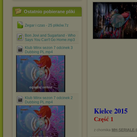
Ostatnio pobierane pliki
Zegar i czas - 25 plików.7z
Bon Jovi and Sugarland - Who
Says You Can't Go Home.mp3
Klub Winx sezon 7 odcinek 3
Dubbing PL.mp4
oglądaj online
Klub Winx sezon 7 odcinek 2
Dubbing PL.mp4
Kielce 2015
Część 1
z chomika
MH-SERIALE-