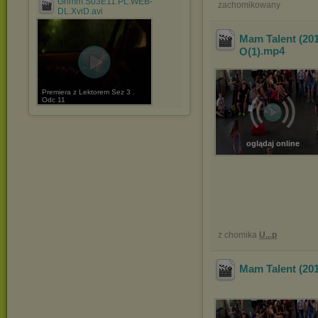
Grimm.S03E11.PL.WEB-
zachomikowany
DL.XviD.avi
Mam Talent (2
O(1)
.mp4
Premiera z Lektorem Sez 3 .
Odc 11
oglądaj online
z chomika
U...p
Mam Talent (2