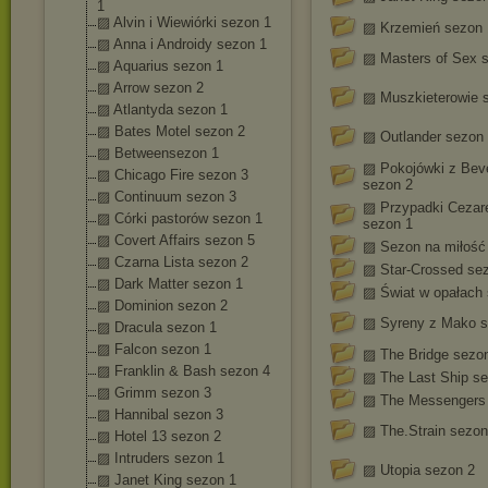
1
▨ Alvin i Wiewiórki sezon 1
▨ Krzemień sezon 
▨ Anna i Androidy sezon 1
▨ Masters of Sex 
▨ Aquarius sezon 1
▨ Arrow sezon 2
▨ Muszkieterowie 
▨ Atlantyda sezon 1
▨ Bates Motel sezon 2
▨ Outlander sezon
▨ Betweensezon 1
▨ Pokojówki z Bever
▨ Chicago Fire sezon 3
sezon 2
▨ Continuum sezon 3
▨ Przypadki Cezar
▨ Córki pastorów sezon 1
sezon 1
▨ Covert Affairs sezon 5
▨ Sezon na miłość
▨ Czarna Lista sezon 2
▨ Star-Crossed se
▨ Dark Matter sezon 1
▨ Świat w opałach
▨ Dominion sezon 2
▨ Syreny z Mako s
▨ Dracula sezon 1
▨ Falcon sezon 1
▨ The Bridge sezo
▨ Franklin & Bash sezon 4
▨ The Last Ship s
▨ Grimm sezon 3
▨ The Messengers
▨ Hannibal sezon 3
▨ The.Strain sezon
▨ Hotel 13 sezon 2
▨ Intruders sezon 1
▨ Utopia sezon 2
▨ Janet King sezon 1