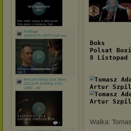
Rok 1969, wojna w Wietnamie.
Gdy jeden z żołnierzy, Dalt ...
Profilage
S04E05.PL.HDTV.XviD.avi
Boks
Polsat Box
8 Listopad
Premiera z Lektorem Sez 4 .
Odc 5
Mroczne Nieba Dark Skies
(2013) PL.DVDRip.XViD.
Lekto....avi
● LEKTOR IVO PL ●
GATUNEK:THRILLER SCIFI ...
Walka: Tomas
1