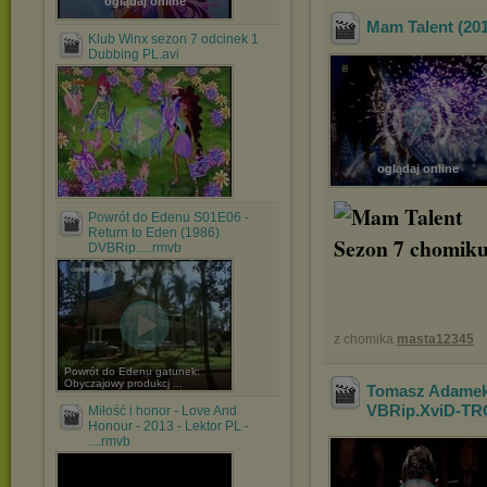
oglądaj online
Mam Talent (20
Klub Winx sezon 7 odcinek 1
Dubbing PL.avi
oglądaj online
Powrót do Edenu S01E06 -
Return to Eden (1986)
DVBRip.....rmvb
z chomika
masta12345
Powrót do Edenu gatunek:
Obyczajowy produkcj ...
Tomasz Adamek -
VBRip.XviD-TR
Miłość i honor - Love And
Honour - 2013 - Lektor PL -
....rmvb