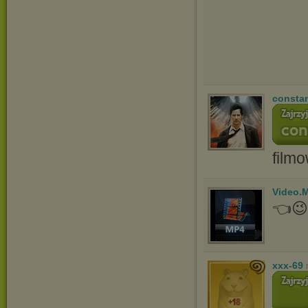
consta
film
Video.
👈
xxx-69