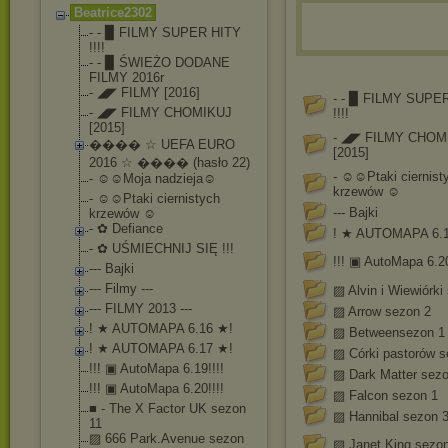
Beatrice2302
- - ▉ FILMY SUPER HITY
!!!!
- - ▉ ŚWIEŻO DODANE
FILMY 2016r
- ◢◤ FILMY [2016]
- - ▉ FILMY SUPE
- ◢◤ FILMY CHOMIKUJ
!!!!
[2015]
- ◢◤ FILMY CHOM
���� ☆ UEFA EURO
[2015]
2016 ☆ ���� (hasło 22)
- ☺☺Ptaki ciernist
- ☺☺Moja nadzieja☺
krzewów ☺
- ☺☺Ptaki ciernistych
--- Bajki
krzewów ☺
- ✿ Defiance
! ★ AUTOMAPA 6.
- ✿ UŚMIECHNIJ SIĘ !!!
!!! ▣ AutoMapa 6.20
--- Bajki
--- Filmy ---
▨ Alvin i Wiewiórki
--- FILMY 2013 ---
▨ Arrow sezon 2
! ★ AUTOMAPA 6.16 ★!
▨ Betweensezon 1
! ★ AUTOMAPA 6.17 ★!
▨ Córki pastorów s
!!! ▣ AutoMapa 6.19!!!!
▨ Dark Matter sezo
!!! ▣ AutoMapa 6.20!!!!
▨ Falcon sezon 1
■ - The X Factor UK sezon
▨ Hannibal sezon 
11
▨ 666 Park.Avenue sezon
▨ Janet King sezo