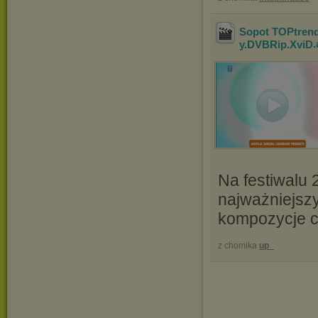
Sopot TOPtrend
y.DVBRip.XviD
.
Na festiwalu 
najważniejsz
kompozycje c
z chomika
up_