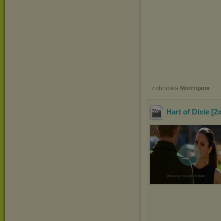
z chomika
Morrrgana
Hart of Dixie [2