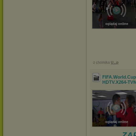
oglądaj online
z chomika
U...p
FIFA.World.Cup
HDTV.X264-TV
oglądaj online
ZAP