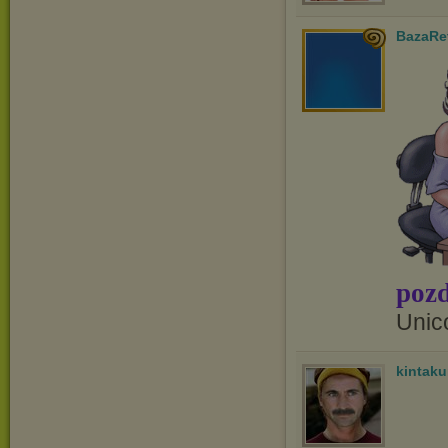
BazaRe
pozd
Unic
kintak