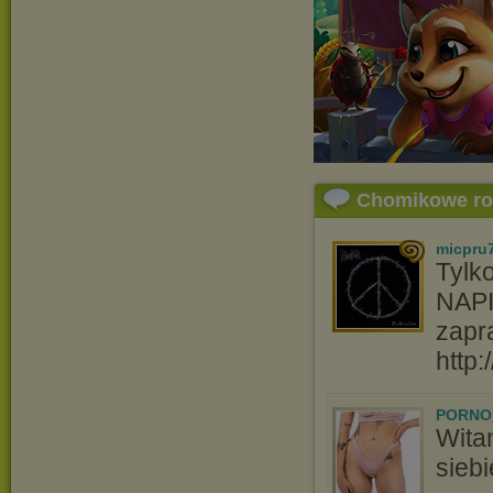
Chomikowe r
micpru
Tylk
NAPI
zapr
http
PORNO
Wita
siebi