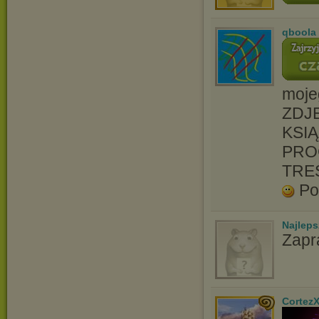
qboola
moje
ZDJĘ
KSIĄ
PRO
TRE
Po
Najlep
Zapr
Cortez