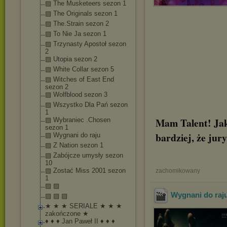
▨ The Musketeers sezon 1
▨ The Originals sezon 1
▨ The.Strain sezon 2
▨ To Nie Ja sezon 1
▨ Trzynasty Apostoł sezon
2
▨ Utopia sezon 2
▨ White Collar sezon 5
▨ Witches of East End
sezon 2
▨ Wolfblood sezon 3
▨ Wszystko Dla Pań sezon
1
Mam Talent! Jak 
▨ Wybraniec .Chosen
sezon 1
bardziej, że jur
▨ Wygnani do raju
▨ Z Nation sezon 1
▨ Zabójcze umysły sezon
10
▨ Zostać Miss 2001 sezon
zachomikowany
1
▨ ▨
Wygnani do raj
▨ ▨ ▨
★ ★ ★ SERIALE ★ ★ ★
zakończone ★
♦ ♦ ♦ Jan Paweł II ♦ ♦ ♦