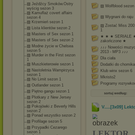
▨ Jeźdźcy Smoków.Ostry
▨ Wolfblood sezon
wyścig sezon 3
▨ Kamuflaż covert affairs
▨ Wygnani do raju
sezon 4
▨ Krzemień sezon 1
▨ Zostać Miss 200
▨ Lista klientów sezon 2
1
▨ Masters of Sex sezon 1
★ ★ ★ SERIALE 
▨ Masters of Sex sezon 2
zakończone ★
▨ Modne życie w Chelsea
♪♪♪ Nowości muzy
sezon 5
2013 - MP3 ♪♪♪
▨ Murder in the First sezon
Dla ciała
1
▨ Muszkieterowie sezon 1
Dodatki do chomika
▨ Nastoletnia Wampirzyca
Klub winx sezon 6
sezon 1
Mkristo2
▨ No Limit sezon 1
Programy rozrywko
▨ Outlander sezon 1
▨ Piętno gangu sezon 1
sortuj według:
▨ Plotkary z New Jersey
sezon 2
▨ Pokojówki z Beverly Hills
V.....[3x09] Lek
sezon 2
▨ Ponad wszystko sezon 2
▨ Profilage sezon 5
▨ Przypadki Cezarego
LEKTOR
sezon 1