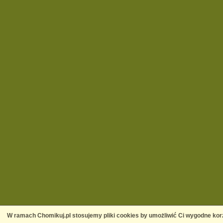
W ramach Chomikuj.pl stosujemy pliki cookies by umożliwić Ci wygodne korz