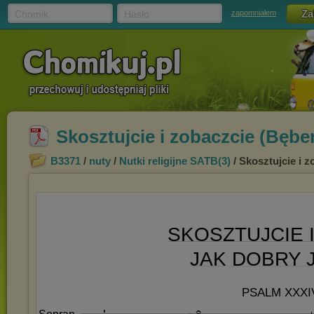
Chomik
Hasło
zapomniałem
Skosztujcie i zobaczcie (Bębe
B3371
/
nuty
/
Nutki religijne SATB(3)
/ Skosztujcie i 