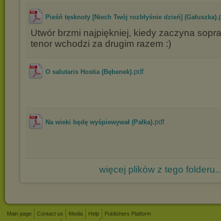
.
Pieśń tęsknoty [Niech Twój rozbłyśnie dzień] (Gałuszka)
Utwór brzmi najpiękniej, kiedy zaczyna sopran,
tenor wchodzi za drugim razem :)
.pdf
O salutaris Hostia (Bębenek)
.pdf
Na wieki będę wyśpiewywał (Pałka)
więcej plików z tego folderu..
Main page
Contact us
Media
Help
Publishers Platform