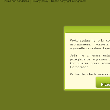
Terms and conditions
Privacy policy
Report copyright infringement
Wykorzystujemy pliki c
usprawnienia korzyst
wyświetlenia reklam dop
Jeśli nie zmienisz ust
przeglądarce, wyrażasz
komputerze przez admin
Corporation.
W każdej chwili możesz
cookies w swojej przeglą
w naszej Pol
Prze
http://chomikuj.pl/Polity
Jednocześnie informuje
może spowodować ogr
Chomikuj.pl.
W przypadku braku twojej