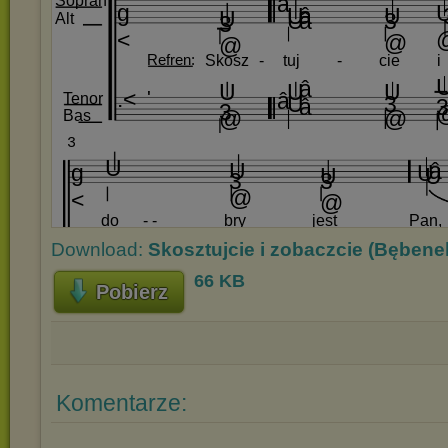
Download:
Skosztujcie i zobaczcie (Bębene
66 KB
Pobierz
Komentarze: