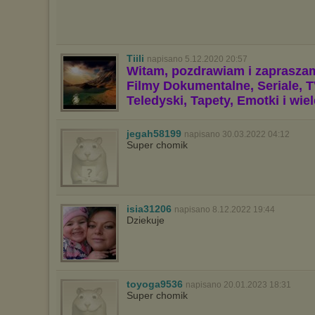
Tiili
napisano 5.12.2020 20:57
Witam, pozdrawiam i zaprasza
Filmy Dokumentalne, Seriale, T
Teledyski, Tapety, Emotki i wie
jegah58199
napisano 30.03.2022 04:12
Super chomik
isia31206
napisano 8.12.2022 19:44
Dziekuje
toyoga9536
napisano 20.01.2023 18:31
Super chomik