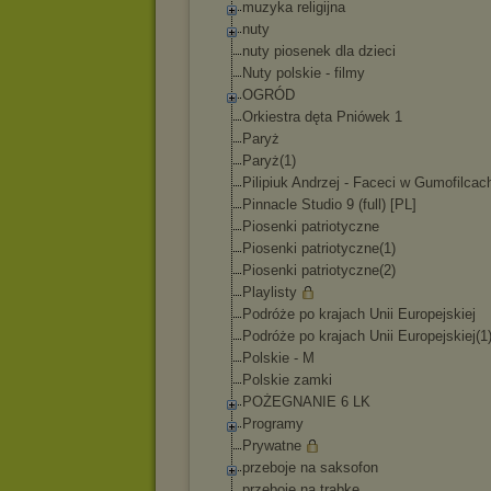
muzyka religijna
nuty
nuty piosenek dla dzieci
Nuty polskie - filmy
OGRÓD
Orkiestra dęta Pniówek 1
Paryż
Paryż(1)
Pilipiuk Andrzej - Faceci w Gumofilcac
Pinnacle Studio 9 (full) [PL]
Piosenki patriotyczne
Piosenki patriotyczne(1)
Piosenki patriotyczne(2)
Playlisty
Podróże po krajach Unii Europejskiej
Podróże po krajach Unii Europejskiej(1
Polskie - M
Polskie zamki
POŻEGNANIE 6 LK
Programy
Prywatne
przeboje na saksofon
przeboje na trąbkę