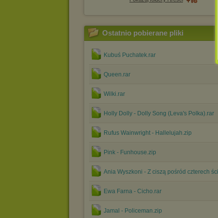
Ostatnio pobierane pliki
Kubuś Puchatek.rar
Queen.rar
Wilki.rar
Holly Dolly - Dolly Song (Leva's Polka).rar
Rufus Wainwright - Hallelujah.zip
Pink - Funhouse.zip
Ania Wyszkoni - Z ciszą pośród czterech śc
Ewa Farna - Cicho.rar
Jamal - Policeman.zip