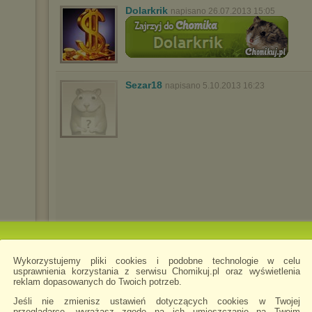
Dolarkrik
napisano 26.07.2013 15:05
Sezar18
napisano 5.10.2013 16:23
)
)
Wykorzystujemy pliki cookies i podobne technologie w celu
)
usprawnienia korzystania z serwisu Chomikuj.pl oraz wyświetlenia
)
reklam dopasowanych do Twoich potrzeb.
)
Jeśli nie zmienisz ustawień dotyczących cookies w Twojej
przeglądarce, wyrażasz zgodę na ich umieszczanie na Twoim