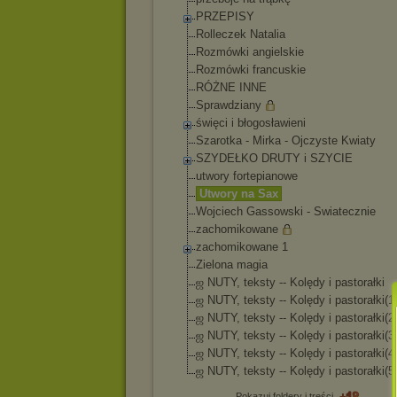
PRZEPISY
Rolleczek Natalia
Rozmówki angielskie
Rozmówki francuskie
RÓŻNE INNE
Sprawdziany
święci i błogosławieni
Szarotka - Mirka - Ojczyste Kwiaty
SZYDEŁKO DRUTY i SZYCIE
utwory fortepianowe
Utwory na Sax
Wojciech Gassowski - Swiatecznie
zachomikowane
zachomikowane 1
Zielona magia
ஜ NUTY, teksty -- Kolędy i pastorałki
ஜ NUTY, teksty -- Kolędy i pastorałki(1
ஜ NUTY, teksty -- Kolędy i pastorałki(2
ஜ NUTY, teksty -- Kolędy i pastorałki(3
ஜ NUTY, teksty -- Kolędy i pastorałki(4
ஜ NUTY, teksty -- Kolędy i pastorałki(5
Pokazuj foldery i treści