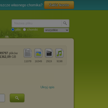
eszcze własnego chomika?
Załóż konto
Nazwa pliku
pliki
chomiki
49797
plików
1362,09
GB
11078
16349
2919
9198
Ukryj opis