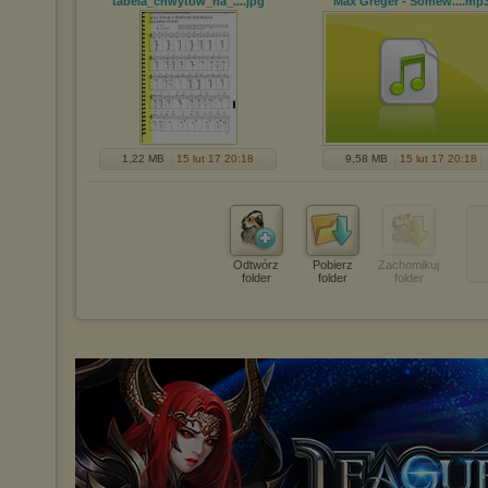
tabela_chwytow_na_...
.jpg
Max Greger - Somew...
.mp
1,22 MB
15 lut 17 20:18
9,58 MB
15 lut 17 20:18
Odtwórz
Pobierz
Zachomikuj
folder
folder
folder