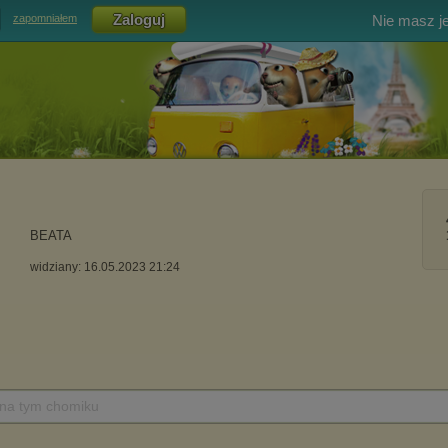
Nie masz j
zapomniałem
BEATA
widziany: 16.05.2023 21:24
 na tym chomiku