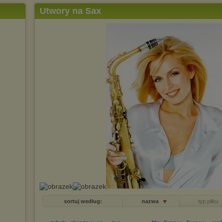
Utwory na Sax
sortuj według:
nazwa
typ pliku