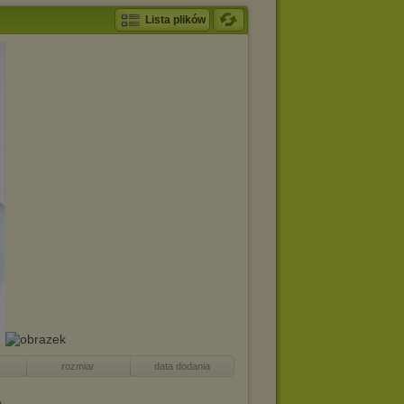
Lista plików
rozmiar
data dodania