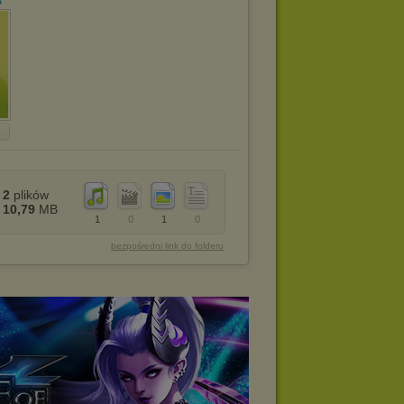
3
2
plików
10,79
MB
1
0
1
0
bezpośredni link do folderu