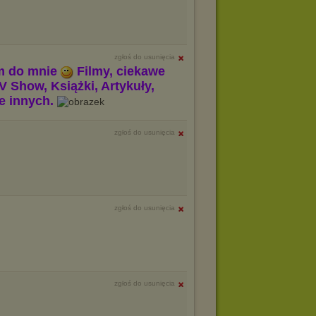
zgłoś do usunięcia
m do mnie
Filmy, ciekawe
V Show, Książki, Artykuły,
le innych.
zgłoś do usunięcia
zgłoś do usunięcia
zgłoś do usunięcia