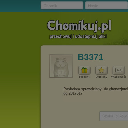
Chomik
Hasło
B3371
Prezent
Ulubiony
Wiadomość
Szukaj plików