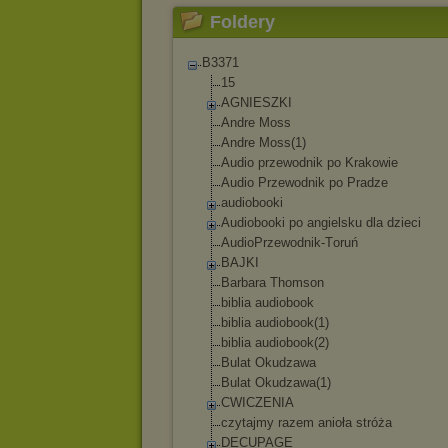
Foldery
B3371
15
AGNIESZKI
Andre Moss
Andre Moss(1)
Audio przewodnik po Krakowie
Audio Przewodnik po Pradze
audiobooki
Audiobooki po angielsku dla dzieci
AudioPrzewodnik-T
oruń
BAJKI
Barbara Thomson
biblia audiobook
biblia audiobook(1)
biblia audiobook(2)
Bulat Okudzawa
Bulat Okudzawa(1)
CWICZENIA
czytajmy razem anioła stróża
DECUPAGE