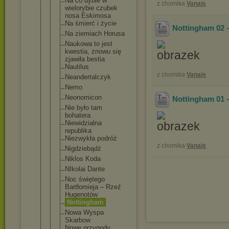
Na co dybie w
z chomika
Vanais
wielorybie czubek
nosa Eskimosa
Na śmierć i życie
Nottingham 02 
Na ziemiach Horusa
Naukowa to jest
kwestia, znowu się
zjawiła bestia
Nautilus
z chomika
Vanais
Neandertalc
zyk
Nemo
Neonomicon
Nottingham 01 -
Nie było tam
bohatera
Niewidzialn
a
republika
Niezwykła podróż
z chomika
Vanais
Nigdziebądź
Niklos Koda
NIkolai Dante
Noc świętego
Bartłomieja ‒ Rzeź
Hugenotów
Nottingham
Nowa Wyspa
Skarbow
Nowe przygody