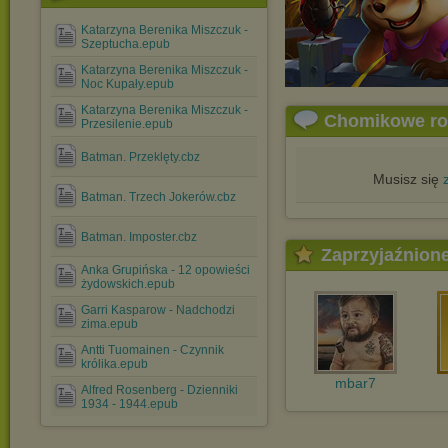
Katarzyna Berenika Miszczuk -
Szeptucha.epub
Katarzyna Berenika Miszczuk -
Noc Kupały.epub
Katarzyna Berenika Miszczuk -
Chomikowe r
Przesilenie.epub
Batman. Przeklęty.cbz
Musisz się
Batman. Trzech Jokerów.cbz
Batman. Imposter.cbz
Zaprzyjaźnion
Anka Grupińska - 12 opowieści
żydowskich.epub
Garri Kasparow - Nadchodzi
zima.epub
Antti Tuomainen - Czynnik
królika.epub
mbar7
Alfred Rosenberg - Dzienniki
1934 - 1944.epub