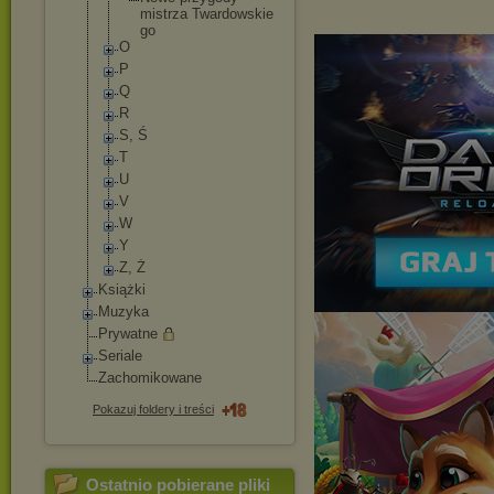
mistrza Twardowskie
go
O
P
Q
R
S, Ś
T
U
V
W
Y
Z, Ż
Książki
Muzyka
Prywatne
Seriale
Zachomikowane
Pokazuj foldery i treści
Ostatnio pobierane pliki