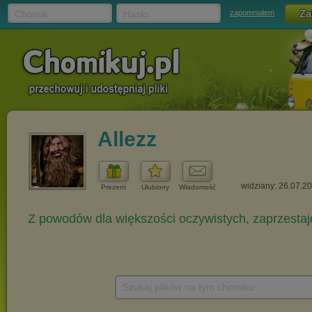
Chomik
Hasło
zapomniałem
Allezz
widziany: 26.07.2
Prezent
Ulubiony
Wiadomość
Szukaj plików na tym chomiku