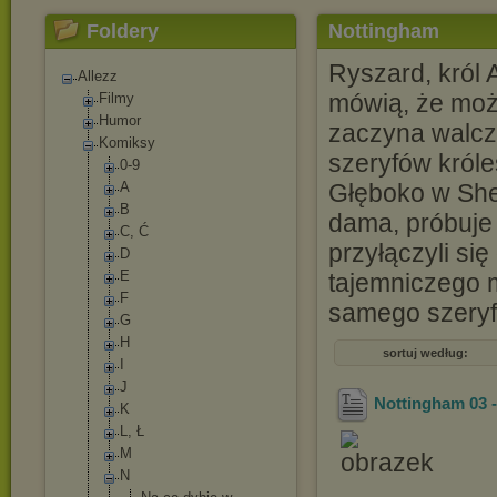
Foldery
Nottingham
Ryszard, król A
Allezz
mówią, że może
Filmy
Humor
zaczyna walczy
Komiksy
szeryfów króle
0-9
A
Głęboko w She
B
dama, próbuje
C, Ć
przyłączyli si
D
E
tajemniczego 
F
samego szeryf
G
H
sortuj według:
I
J
Nottingham 03 
K
L, Ł
M
N