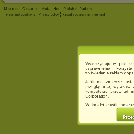
Main page
Contact us
Media
Help
Publishers Platform
Terms and conditions
Privacy policy
Report copyright infringement
Wykorzystujemy pliki c
usprawnienia korzyst
wyświetlenia reklam dop
Jeśli nie zmienisz ust
przeglądarce, wyrażasz
komputerze przez admin
Corporation.
W każdej chwili możesz
cookies w swojej przeglą
w naszej Pol
Prze
http://chomikuj.pl/Polity
Jednocześnie informuje
może spowodować ogr