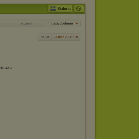
Galeria
rozmiar
data dodania
79 KB
23 mar 23 15:18
 Souza