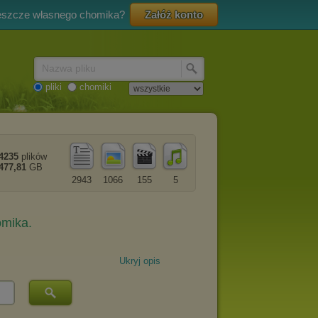
eszcze własnego chomika?
Załóż konto
Nazwa pliku
pliki
chomiki
4235
plików
477,81
GB
2943
1066
155
5
Ukryj opis