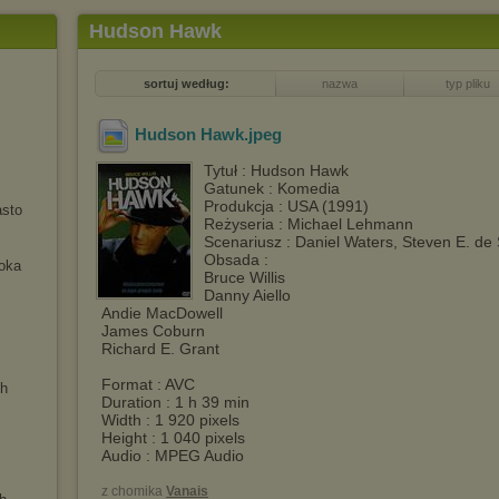
Hudson Hawk
sortuj według:
nazwa
typ pliku
Hudson Hawk
.jpeg
Tytuł : Hudson Hawk
Gatunek : Komedia
Produkcja : USA (1991)
asto
Reżyseria : Michael Lehmann
Scenariusz : Daniel Waters, Steven E. de
Obsada :
moka
Bruce Willis
Danny Aiello
Andie MacDowell
James Coburn
Richard E. Grant
Format : AVC
gh
Duration : 1 h 39 min
Width : 1 920 pixels
Height : 1 040 pixels
Audio : MPEG Audio
z chomika
Vanais