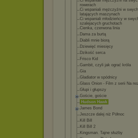
Ci wspaniali mężczyźni na swyc
rowerach
Ci wspaniali mężczyźni w swyc
latających maszynach
Ci wspaniali młodzieńcy w swyc
szalejacych gruchotach
Cienka, czerwona linia
Dama za burtą
Diabli mnie biorą
Dziewięć miesięcy
Dzikość serca
Frisco Kid
Gambit, czyli jak ograć króla
Gia
Gladiator w spódnicy
Glass Onion - Film z serii Na no
Głupi i głupszy
Goście, goście
Hudson Hawk
James Bond
Jeszcze dalej niż Północ
Kill Bill
Kill Bill 2
Kingsman. Tajne służby