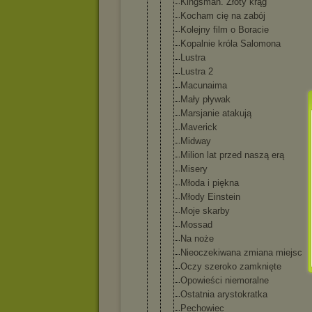
Kingsman. Złoty krąg
Kocham cię na zabój
Kolejny film o Boracie
Kopalnie króla Salomona
Lustra
Lustra 2
Macunaima
Mały pływak
Marsjanie atakują
Maverick
Midway
Milion lat przed naszą erą
Misery
Młoda i piękna
Młody Einstein
Moje skarby
Mossad
Na noże
Nieoczekiwa
na zmiana miejsc
Oczy szeroko zamknięte
Opowieści niemoralne
Ostatnia arystokratk
a
Pechowiec