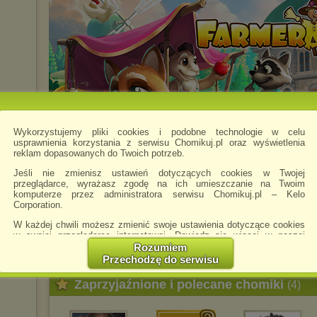
Wykorzystujemy pliki cookies i podobne technologie w celu
usprawnienia korzystania z serwisu Chomikuj.pl oraz wyświetlenia
reklam dopasowanych do Twoich potrzeb.
Jeśli nie zmienisz ustawień dotyczących cookies w Twojej
przeglądarce, wyrażasz zgodę na ich umieszczanie na Twoim
Chomikowe rozmowy
komputerze przez administratora serwisu Chomikuj.pl – Kelo
Corporation.
W każdej chwili możesz zmienić swoje ustawienia dotyczące cookies
Musisz się
zalogować
by móc dodawać nowe w
w swojej przeglądarce internetowej. Dowiedz się więcej w naszej
Polityce Prywatności -
http://chomikuj.pl/PolitykaPrywatnosci.aspx
.
Rozumiem
Przechodzę do serwisu
Jednocześnie informujemy że zmiana ustawień przeglądarki może
spowodować ograniczenie korzystania ze strony Chomikuj.pl.
Zaprzyjaźnione i polecane chomiki
(4)
W przypadku braku twojej zgody na akceptację cookies niestety
prosimy o opuszczenie serwisu chomikuj.pl.