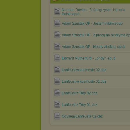
Norman Davies - Boże igrzysko. Historia
Polski.epub
Adam Szustak OP - Jestem nikim.epub
Adam Szustak OP - Z procą na olbrzyma.e
Adam Szustak OP - Nocny złodziej.epub
Edward Rutherfurd - Londyn.epub
Lanfeust w kosmosie 02.cbz
Lanfeust w kosmosie 01.cbz
Lanfeust z Troy 02.cbz
Lanfeust z Troy 01.cbz
Odyseja Lanfeusta 02.cbz