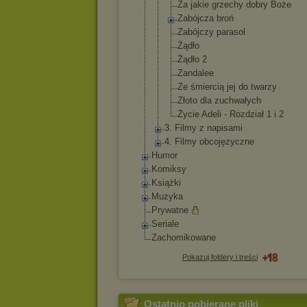
Za jakie grzechy dobry Boże
Zabójcza broń
Zabójczy parasol
Żądło
Żądło 2
Zandalee
Ze śmiercią jej do twarzy
Złoto dla zuchwałych
Życie Adeli - Rozdział 1 i 2
3. Filmy z napisami
4. Filmy obcojęzyczne
Humor
Komiksy
Książki
Muzyka
Prywatne
Seriale
Zachomikowane
Pokazuj foldery i treści
Ostatnio pobierane pliki