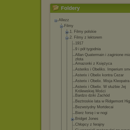
Foldery
Allezz
Filmy
1. Filmy polskie
2. Filmy z lektorem
1917
9 i pół tygodnia
Allan Quatermain i zaginione mi
złota
Amazonki z Księżyca
Asteriks i Obeliks. Imperium s
Asterix i Obelix kontra Cezar
Asterix i Obelix. Misja Kleopatra
Asterix i Obelix. W służbie Jej
Królewskiej Mości
Bardzo dziki Zachód
Beztroskie lata w Ridgemont Hi
Bezwstydny Mortdecai
Bierz forsę i w nogi
Bridget Jones
Chłopcy z ferajny