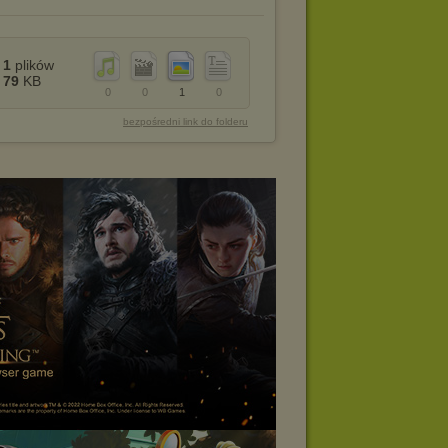
1
plików
79
KB
0
0
1
0
bezpośredni link do folderu