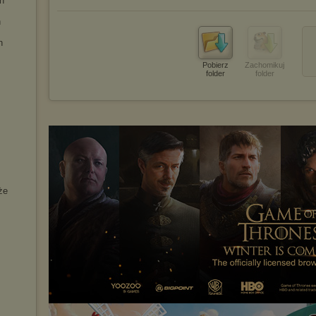
h
h
h
Pobierz
Zachomikuj
folder
folder
że