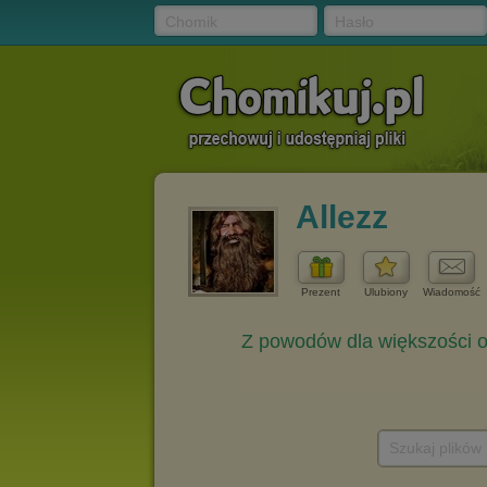
Chomik
Hasło
Allezz
Prezent
Ulubiony
Wiadomość
Szukaj plików