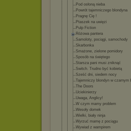
Pod osłoną nieba
Powrót tajemniczeg
o blondyna
Pragnę Cię !
Ptaszek na uwięzi
Pulp Fiction
Różowa pantera
Samoloty, pociągi, samochody
Skarbonka
Smażone, zielone pomidory
Sposób na świętego
Starsza pani musi zniknąć
Switch. Trudno być kobietą
Sześć dni, siedem nocy
Tajemniczy blondyn w czarnym 
The Doors
Uciekinierz
y
Uwaga, Anglicy!
W czym mamy problem
Wesoły domek
Wielki, biały ninja
Wyrzuć mamę z pociągu
Wywiad z wampirem