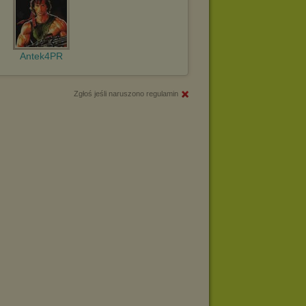
Antek4PR
Zgłoś jeśli naruszono regulamin