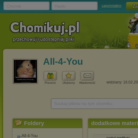
Chomik
Hasło
zapomniałem
All-4-You
widziany: 16.02.2
Prezent
Ulubiony
Wiadomość
Szukaj plików na tym chomiku
Foldery
dodatkowe materi
All-4-You
sortuj według: