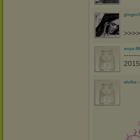
ginger.
>>>>
anya-86
----
201
alulka
n