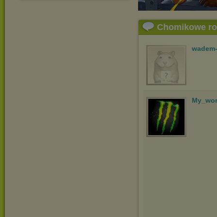
Chomikowe r
wadem-
My_wo