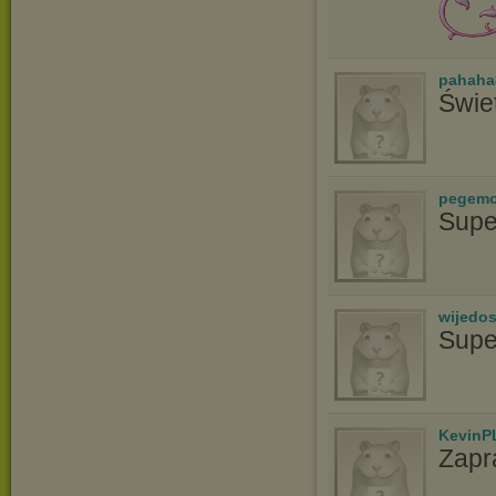
pahaha
Świe
pegem
Supe
wijedo
Supe
KevinP
Zapr