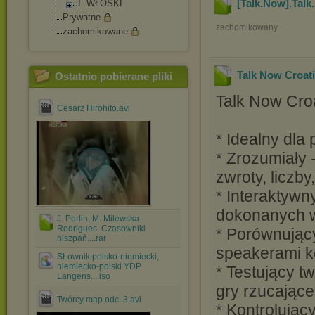
[Talk.Now].Talk
J. WŁOSKI
Prywatne
zachomikowany
zachomikowane
Talk Now Croat
Ostatnio pobierane pliki
Talk Now Croa
Cesarz Hirohito.avi
* Idealny dla
* Zrozumiały 
zwroty, liczby
* Interaktyw
dokonanych 
J. Perlin, M. Milewska -
Rodrigues. Czasowniki
* Porównując
hiszpań....rar
speakerami ko
SŁownik polsko-niemiecki,
niemiecko-polski YDP
* Testujący t
Langens....iso
gry rzucające
Twórcy map odc. 3.avi
* Kontrolując