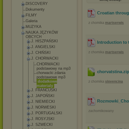
DISCOVERY
Dokumenty
Croatian throu
FILMY
Galeria
z chomika
martserwis
MUZYKA
NAUKA JĘZYKÓW
OBCYCH
J. HISZPAŃSKI
Introduction to
J. ANGIELSKI
z chomika
martserwis
J. CHIŃSKI
J. CHORWACKI
CHORWACKI
podstawowy na mp3
chorvatstina
.zi
chorwacki zdania
podstawowe mp3
dodatkowe
z chomika
slovencina
materialy
J. FRANCUSKI
J. JAPOŃSKI
Rozmowki_Chor
J. NIEMIECKI
J. NORWESKI
zachomikowany
J. PORTUGALSKI
J. ROSYJSKI
J. SZWECKI