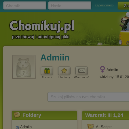
Chomik
Hasło
zapomniałem
Admiin
Admiin
widziany: 15.01.2
Prezent
Ulubiony
Wiadomość
Szukaj plików na tym chomiku
Foldery
Warcraft III 1,24
Admiin
AI Scripts