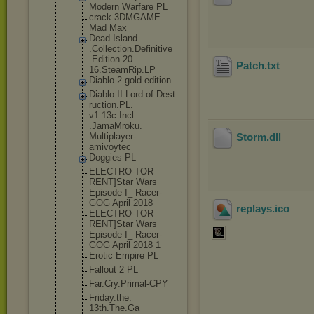
Modern Warfare PL
crack 3DMGAME
Mad Max
Dead.Island
.Collection
.Definitive
.Edition.20
Patch
.txt
16.SteamRip
.LP
Diablo 2 gold edition
Diablo.II.L
ord.of.Dest
ruction.PL.
v1.13c.Incl
.JamaMroku.
Multiplayer
-
Storm
.dll
amivoytec
Doggies PL
ELECTRO-TOR
RENT]Star Wars
Episode I_ Racer-
GOG April 2018
replays
.ico
ELECTRO-TOR
RENT]Star Wars
Episode I_ Racer-
GOG April 2018 1
Erotic Empire PL
Fallout 2 PL
Far.Cry.Pri
mal-CPY
Friday.the.
13th.The.Ga