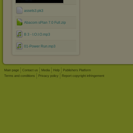
assets3.pk3
Abacom sPlan 7.0 Full.zip
B 3 - I.O.I.O.mp3
01-Power Run.mp3
Main page
Contact us
Media
Help
Publishers Platform
Terms and conditions
Privacy policy
Report copyright infringement