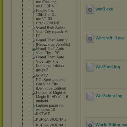
me.Challeng
es.CODEX
war3
.exe
Friday.The.
13th.The.Ga
me.V1.03.+.
Crack.ONLIN
E
Grand theft Auto -
Vice City repack Mr
DJ
Warcraft III
.exe
Grand Theft Auto V
[Repack by JohnMc]
Grand Theft Auto
Vice City - PC
Grand Theft Auto
Vice City The
Definitive Edition
War3Inst
.log
gry pc2
GTA IV
PC+Spolszcz
enie
Gta Vice City
(Definitive Edition)
Heroes of Might &
War3xInst
.log
Magic III HD v1.1.6
android
kapitan pazur na
windows 10
KKTW PL
KURKA WODNA 2
World Editor
.e
KURKA WODNA 3