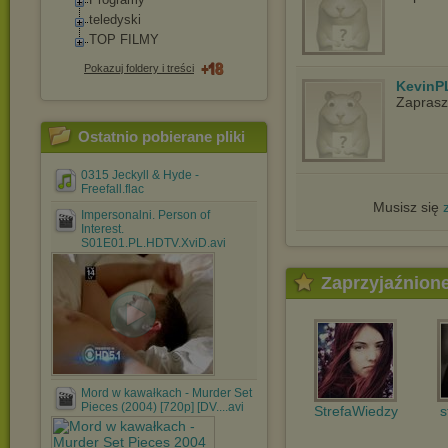
teledyski
TOP FILMY
Pokazuj foldery i treści
KevinP
Zapras
Ostatnio pobierane pliki
0315 Jeckyll & Hyde -
Freefall.flac
Musisz się
Impersonalni. Person of
Interest.
S01E01.PL.HDTV.XviD.avi
Zaprzyjaźnion
Mord w kawałkach - Murder Set
Pieces (2004) [720p] [DV....avi
StrefaWiedzy
s