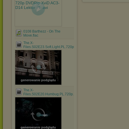
0108 Barthezz - On The
Move.flac
The.X-
Files.S02E23.Soft.Light.PL.720p.BluRay.x264.AC3.mkv
generowanie podglądu
The.X-
Files.S02E20.Humbug.PL.720p.BluRay.x264.AC3.mkv
generowanie podglądu