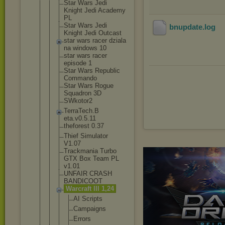
Star Wars Jedi
Knight Jedi Academy
PL
Star Wars Jedi
bnupdate
.log
Knight Jedi Outcast
star wars racer dziala
na windows 10
star wars racer
episode 1
Star Wars Republic
Commando
Star Wars Rogue
Squadron 3D
SWkotor2
TerraTech.B
eta.v0.5.11
theforest 0.37
Thief Simulator
V1.07
Trackmania Turbo
GTX Box Team PL
v1.01
UNFAIR CRASH
BANDICOOT
Warcraft III 1,24
AI Scripts
Campaign
s
Errors