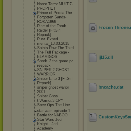
Narco.Terro
r.MULTi7-
PR
OPHET
Prince of Persia The
Forgotten Sands-
ROKA1
969
Rise of the Tomb
Frozen Throne
.
Raider [FitGirl
Repack]
Rust_Experi
mental_13.0
3.2015
Saints Row The Third
The Full Package -
ELAMIGOS
ijl15
.dll
Shrek_2 the game pc
reepack
SNIPER 2 GHOST
WARRIOR
Sniper Elite 3 [FitGirl
Repack]
bncache
.dat
sniper ghost warior
2001
Sniper.Ghos
t.Warrior.3
.CPY
Spec Ops The Line
star wars episode 1
Battle for NABOO
CustomKeysSa
Star Wars Jedi
Knight - Jedi
Academy