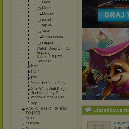
Logs
Maps
Movies
redist
replay
save
Screensh
ots
support
Watch Dogs 2 [FitGirl
Repack]
X-com # 5 UFO
Enforcer
PS2
PSP
psx
Save do Call of Duty
Star Wars Jedi Knight
Jedi Academy PL
windows mobile xap
xap
HASŁO DO FOLDERÓW
Chomikowe r
TO [123]
ksiżki
doyec3
muzyka
Super c
Programy