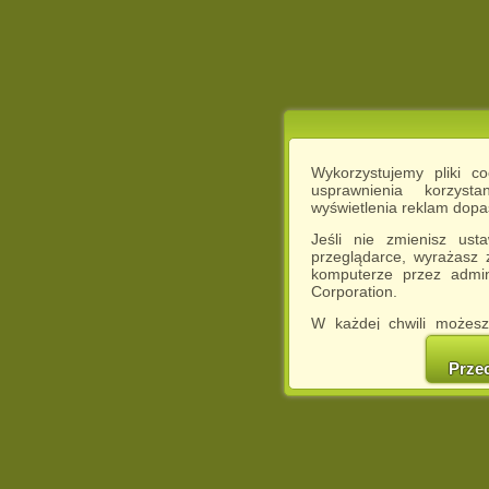
Wykorzystujemy pliki c
usprawnienia korzyst
wyświetlenia reklam dop
Jeśli nie zmienisz ust
przeglądarce, wyrażasz
komputerze przez admin
Corporation.
W każdej chwili możesz
cookies w swojej przeglą
w naszej Pol
Prze
http://chomikuj.pl/Polity
Jednocześnie informuje
może spowodować ogr
Chomikuj.pl.
W przypadku braku twojej