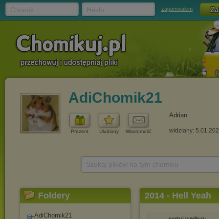
Chomik
Hasło
zapomniałem
AdiChomik21
Adrian
widziany: 5.01.20
Prezent
Ulubiony
Wiadomość
Szukaj plików na tym chomiku
Foldery
2014 - Hell Yeah
AdiChomik21
sortuj według: