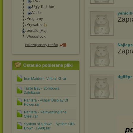
TSA
Ugly Kid Joe
Vader
yehicih
Zapr
Programy
Prywatne
Seriale [PL]
Woodstock
Najlep
Pokazuj foldery i treści
Zapr
Ostatnio pobierane pliki
dg99pr
Iron Maiden - Virtual XI.rar
Turtle Bay - Bombowa
Zatoka.rar
Pantera - Vulgar Display Of
Power.rar
Pantera - Reinventing The
Steel.rar
System of a down - System Of A
p
Down (1998).rar