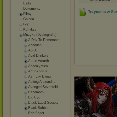
Bajki
Dokumenty
Trzynasta w Sam
Filmy
Galeria
Gry
Komiksy
Muzyka (Dyskografie)
A Day To Remember
Abadden
Ac-Dc
Acid Drinkers
Amon Amarth
Apocalyptica
Artur Andrus
As I Lay Dying
Asking Alexandria
Avenged Sevenfold
Behemoth
Big Cyc
Black Label Society
Black Sabbath
Bob Seger