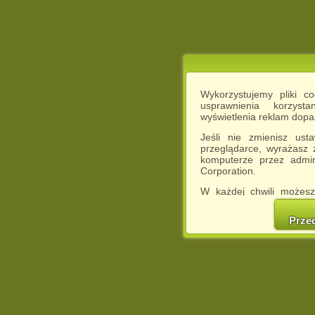
Wykorzystujemy pliki c
usprawnienia korzyst
wyświetlenia reklam dop
Jeśli nie zmienisz ust
przeglądarce, wyrażasz
komputerze przez admin
Corporation.
W każdej chwili możesz
cookies w swojej przeglą
w naszej Pol
Prze
http://chomikuj.pl/Polity
Jednocześnie informuje
może spowodować ogr
Chomikuj.pl.
W przypadku braku twojej
prosimy o opuszczenie se