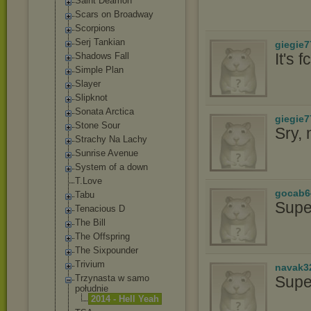
Saint Deamon
Scars on Broadway
Scorpions
Serj Tankian
giegie7
It's 
Shadows Fall
Simple Plan
Slayer
Slipknot
Sonata Arctica
giegie7
Stone Sour
Sry,
Strachy Na Lachy
Sunrise Avenue
System of a down
T.Love
gocab6
Tabu
Supe
Tenacious D
The Bill
The Offspring
The Sixpounder
Trivium
navak3
Trzynasta w samo
Supe
południe
2014 - Hell Yeah