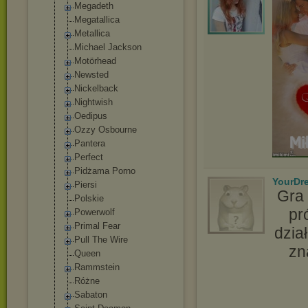
Megadeth
Megatallica
Metallica
Michael Jackson
Motörhead
Newsted
Nickelback
Nightwish
Oedipus
Ozzy Osbourne
Pantera
Perfect
Pidżama Porno
YourDr
Piersi
Gra 
Polskie
pr
Powerwolf
Primal Fear
dział
Pull The Wire
zn
Queen
Rammstein
Różne
Sabaton