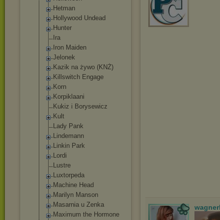
Hetman
Hollywood Undead
Hunter
Ira
Iron Maiden
Jelonek
Kazik na żywo (KNŻ)
Killswitch Engage
Korn
Korpiklaani
Kukiz i Borysewicz
Kult
Lady Pank
Lindemann
Linkin Park
Lordi
Lustre
Luxtorpeda
Machine Head
Marilyn Manson
Masarnia u Zenka
wagner
Maximum the Hormone