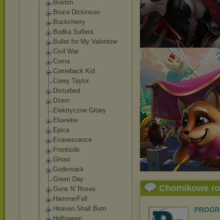
Boston
Bruce Dickinson
Buckcherry
Budka Suflera
Bullet for My Valentine
Civil War
Coma
Comeback Kid
Corey Taylor
Disturbed
Dżem
Elektryczne Gitary
Eluveitie
Epica
Evanescence
Frontside
Ghost
Godsmack
Green Day
Chomikowe r
Guns N' Roses
HammerFall
Heaven Shall Burn
PROGR
Helloween