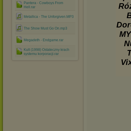
Pantera - Cowboys From
Róż
Hell.rar
B
Metallica - The Unforgiven.MP3
Dor
The Show Must Go On.mp3
MY
Megadeth - Endgame.rar
N
Kult (1998) Ostateczny krach
systemu korporacji.rar
Vi