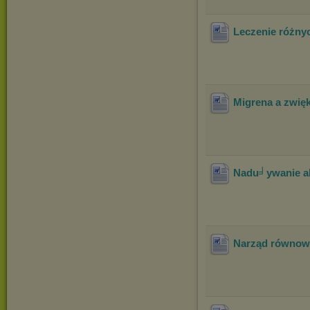
Leczenie różny
Migrena a zwię
Nadu╛ywanie al
Narząd równowa