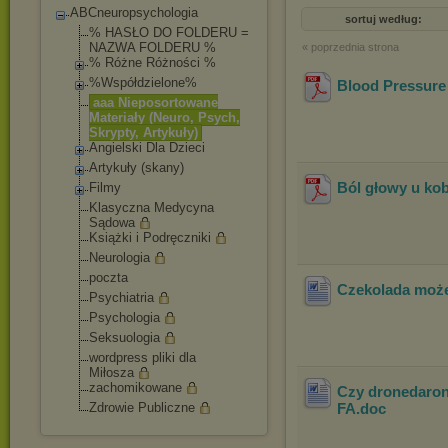
ABCneuropsychologia
sortuj według:
% HASŁO DO FOLDERU =
NAZWA FOLDERU %
« poprzednia strona
% Różne Różności %
%Współdzielone%
Blood Pressure 
aaa Nieposortowane
Materiały (Neuro, Psych,
Skrypty, Artykuły)
Angielski Dla Dzieci
Artykuły (skany)
Ból głowy u kob
Filmy
Klasyczna Medycyna
Sądowa
Książki i Podręczniki
Neurologia
poczta
Czekolada może
Psychiatria
Psychologia
Seksuologia
wordpress pliki dla
Miłosza
zachomikowane
Czy dronedaron
Zdrowie Publiczne
FA
.doc