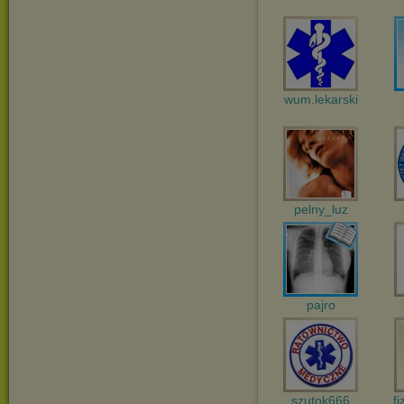
wum.lekarski
pelny_luz
pajro
szutok666
f