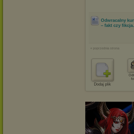
Odwracalny ku
– fakt czy fikcja
« poprzednia strona
Odt
fo
Dodaj plik