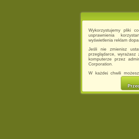
Wykorzystujemy pliki c
usprawnienia korzyst
wyświetlenia reklam dop
Jeśli nie zmienisz ust
przeglądarce, wyrażasz
komputerze przez admin
Corporation.
W każdej chwili możesz
cookies w swojej przeglą
w naszej Pol
Prze
http://chomikuj.pl/Polity
Jednocześnie informuje
może spowodować ogr
Chomikuj.pl.
W przypadku braku twojej
prosimy o opuszczenie se
Wykorzystanie plików c
(dostosowanie reklam do