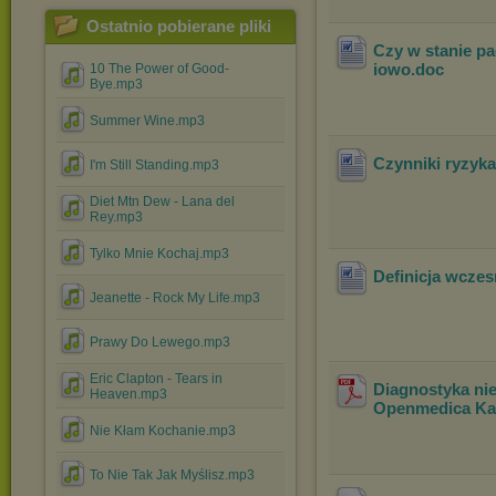
Ostatnio pobierane pliki
Czy w stanie 
iowo
.doc
10 The Power of Good-
Bye.mp3
Summer Wine.mp3
Czynniki ryzyk
I'm Still Standing.mp3
Diet Mtn Dew - Lana del
Rey.mp3
Tylko Mnie Kochaj.mp3
Definicja wcze
Jeanette - Rock My Life.mp3
Prawy Do Lewego.mp3
Eric Clapton - Tears in
Diagnostyka ni
Heaven.mp3
Openmedica Kar
Nie Kłam Kochanie.mp3
To Nie Tak Jak Myślisz.mp3