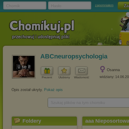
Chomik
Hasło
zapomniałem
ABCneuropsychologia
Osanna
widziany: 14.06.2
Prezent
Ulubiony
Wiadomość
Opis został ukryty.
Pokaż opis
Szukaj plików na tym chomiku
Foldery
aaa Nieposortowan