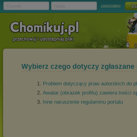
Chomik
Hasło
zapomniałem
Wybierz czego dotyczy zgłaszane
Problem dotyczący praw autorskich do p
Awatar (obrazek profilu) zawiera treści
Inne naruszenie regulaminu portalu