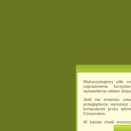
Wykorzystujemy pliki c
usprawnienia korzyst
wyświetlenia reklam dop
Jeśli nie zmienisz ust
przeglądarce, wyrażasz
komputerze przez admin
Corporation.
W każdej chwili możesz
cookies w swojej przeglą