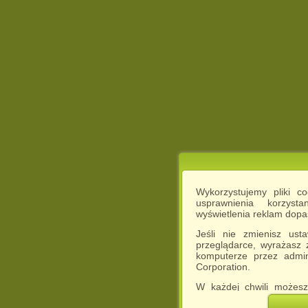
Wykorzystujemy pliki c
usprawnienia korzyst
wyświetlenia reklam dop
Jeśli nie zmienisz ust
przeglądarce, wyrażasz
komputerze przez admin
Corporation.
W każdej chwili możesz
cookies w swojej przeglą