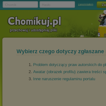
Chomik
Hasło
zapomniałem
Wybierz czego dotyczy zgłaszane
Problem dotyczący praw autorskich do p
Awatar (obrazek profilu) zawiera treści
Inne naruszenie regulaminu portalu