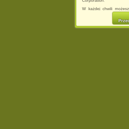
Corporation.
W każdej chwili możesz
cookies w swojej przeglą
w naszej Pol
Prze
http://chomikuj.pl/Polity
Jednocześnie informuje
może spowodować ogr
Chomikuj.pl.
W przypadku braku twojej
prosimy o opuszczenie se
Wykorzystanie plików c
(dostosowanie reklam do
działań marketingowych).
Wyrażenie sprzeciwu spo
będzie dopasowana do Tw
wyświetlona przypadkowo
Istnieje możliwość zmian
sposób uniemożliwiając
urządzeniu końcowym. M
dokonując odpowiednich
internetowej.
Pełną informację na 
http://chomikuj.pl/Polity