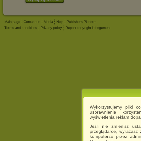
Main page
Contact us
Media
Help
Publishers Platform
Terms and conditions
Privacy policy
Report copyright infringement
Wykorzystujemy pliki c
usprawnienia korzyst
wyświetlenia reklam dop
Jeśli nie zmienisz ust
przeglądarce, wyrażasz
komputerze przez admin