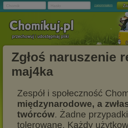
Chomik
Hasło
zapomniałem
Zgłoś naruszenie 
maj4ka
Zespół i społeczność Chom
międzynarodowe, a zwłas
twórców
. Żadne przypadki
tolerowane. Każdy użytkow