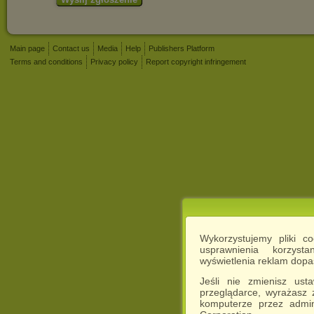
Main page
Contact us
Media
Help
Publishers Platform
Terms and conditions
Privacy policy
Report copyright infringement
Wykorzystujemy pliki c
usprawnienia korzyst
wyświetlenia reklam dop
Jeśli nie zmienisz ust
przeglądarce, wyrażasz
komputerze przez admin