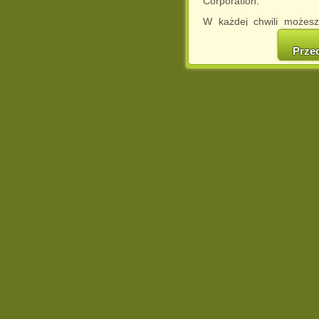
Corporation.
W każdej chwili możesz
cookies w swojej przeglą
w naszej Pol
Prze
http://chomikuj.pl/Polity
Jednocześnie informuje
może spowodować ogr
Chomikuj.pl.
W przypadku braku twojej
prosimy o opuszczenie se
Wykorzystanie plików c
(dostosowanie reklam do
działań marketingowych).
Wyrażenie sprzeciwu spo
będzie dopasowana do Tw
wyświetlona przypadkowo
Istnieje możliwość zmian
sposób uniemożliwiając
urządzeniu końcowym. M
dokonując odpowiednich
internetowej.
Pełną informację na 
http://chomikuj.pl/Polity