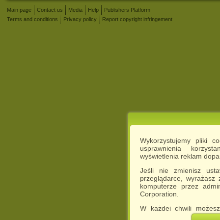
Main page
Contact us
Media
Help
Publishers Platform
Terms and conditions
Privacy policy
Report copyright infringement
Wykorzystujemy pliki c
usprawnienia korzyst
wyświetlenia reklam dop
Jeśli nie zmienisz ust
przeglądarce, wyrażasz
komputerze przez admin
Corporation.
W każdej chwili możesz
cookies w swojej przeglą