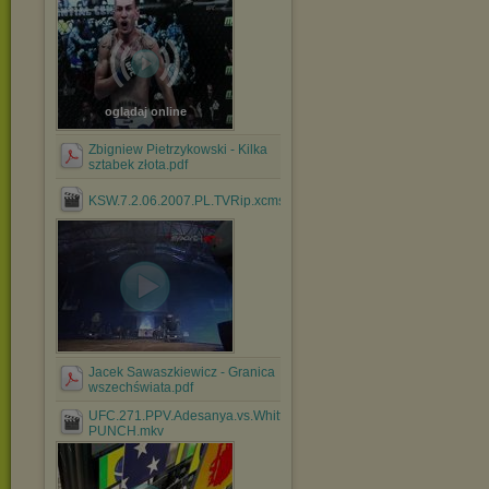
oglądaj online
Zbigniew Pietrzykowski - Kilka
sztabek złota.pdf
KSW.7.2.06.2007.PL.TVRip.xcms(1).avi
Jacek Sawaszkiewicz - Granica
wszechświata.pdf
UFC.271.PPV.Adesanya.vs.Whittaker.2.WEB.x264-
PUNCH.mkv