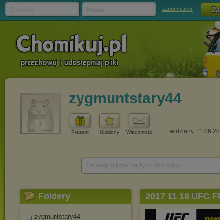
Chomik
Hasło
zapomniałem
zygmuntstary44
widziany: 11.06.2
Prezent
Ulubiony
Wiadomość
Szukaj plików na tym chomiku
Foldery
2017 11 18 UFC F
zygmuntstary44