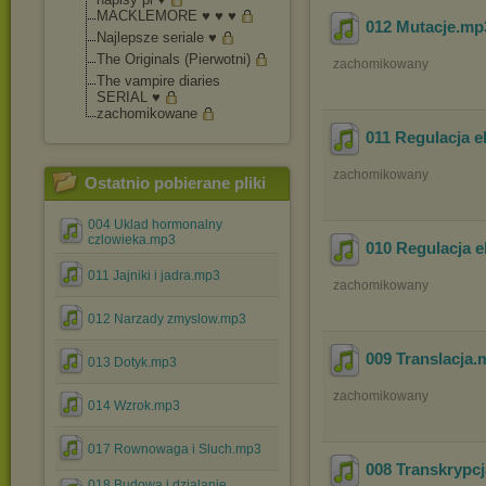
MACKLEMORE ♥ ♥ ♥
012 Mutacje
.m
Najlepsze seriale ♥
The Originals (Pierwotni)
zachomikowany
The vampire diaries
SERIAL ♥
zachomikowane
011 Regulacja e
zachomikowany
Ostatnio pobierane pliki
004 Uklad hormonalny
czlowieka.mp3
010 Regulacja e
011 Jajniki i jadra.mp3
zachomikowany
012 Narzady zmyslow.mp3
009 Translacja
.
013 Dotyk.mp3
zachomikowany
014 Wzrok.mp3
017 Rownowaga i Sluch.mp3
008 Transkrypcj
018 Budowa i dzialanie