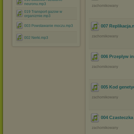
neuronu.mp3
zachomikowany
019 Transport gazow w
organizmie.mp3
007 Replikacja
.
003 Powstawanie moczu.mp3
zachomikowany
002 Nerki.mp3
006 Przeplyw i
zachomikowany
005 Kod genety
zachomikowany
004 Czasteczk
zachomikowany