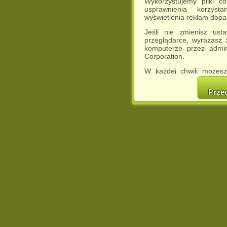
Wykorzystujemy pliki c
usprawnienia korzyst
wyświetlenia reklam dop
Jeśli nie zmienisz ust
przeglądarce, wyrażasz
komputerze przez admin
Corporation.
W każdej chwili możesz
cookies w swojej przeglą
w naszej Pol
Prze
http://chomikuj.pl/Polity
Jednocześnie informuje
może spowodować ogr
Chomikuj.pl.
W przypadku braku twojej
prosimy o opuszczenie se
Wykorzystanie plików c
(dostosowanie reklam do
działań marketingowych).
Wyrażenie sprzeciwu spo
będzie dopasowana do Tw
wyświetlona przypadkowo
Istnieje możliwość zmian