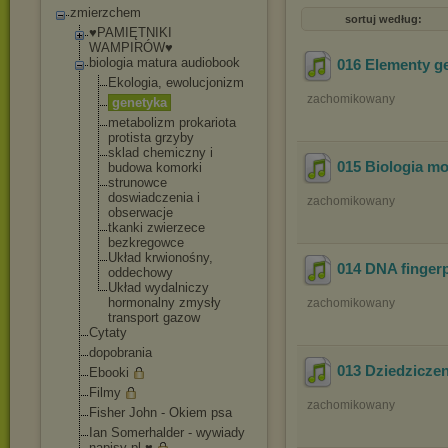
zmierzchem
sortuj według:
♥PAMIĘTNIKI
WAMPIRÓW♥
biologia matura audiobook
016 Elementy ge
Ekologia, ewolucjonizm
zachomikowany
genetyka
metabolizm prokariota
protista grzyby
sklad chemiczny i
015 Biologia mo
budowa komorki
strunowce
doswiadczenia i
zachomikowany
obserwacje
tkanki zwierzece
bezkregowce
Układ krwionośny,
014 DNA fingerp
oddechowy
Układ wydalniczy
hormonalny zmysły
zachomikowany
transport gazow
Cytaty
dopobrania
013 Dziedzicze
Ebooki
Filmy
zachomikowany
Fisher John - Okiem psa
Ian Somerhalder - wywiady
napisy pl ♥