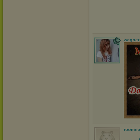
wagner
roomri