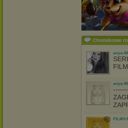
Chomikowe r
anya-8
SERI
FIL
anya-86
-----
ZAGR
ZAP
FILMY-