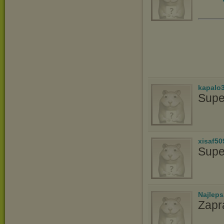
kapalo
Supe
xisaf50
Supe
Najlep
Zapr