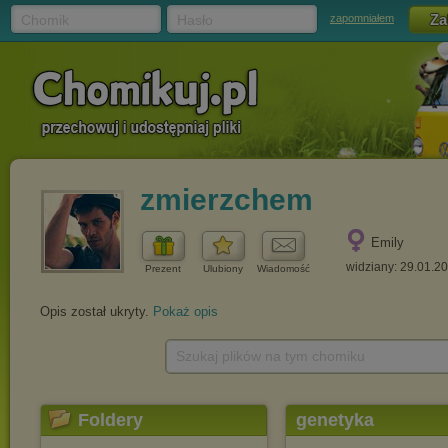
Chomik
Hasło
zapomniałem
zmierzchem
Emily
widziany: 29.01.2
Prezent
Ulubiony
Wiadomość
Opis został ukryty.
Pokaż opis
Szukaj plików na tym chomiku
Foldery
genetyka